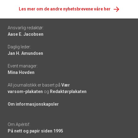
Les mer om de andre nyhetsbrevene våre her
Footer
Ansvarlig redaktør:
Aase E. Jacobsen
-
Daglig leder:
links
Jan H. Amundsen
Event manager:
Mina Hovden
All journalistikk er basert på
Vær
varsom-plakaten
og
Redaktørplakaten
Om informasjonskapsler
Om Apéritif:
På nett og papir siden 1995