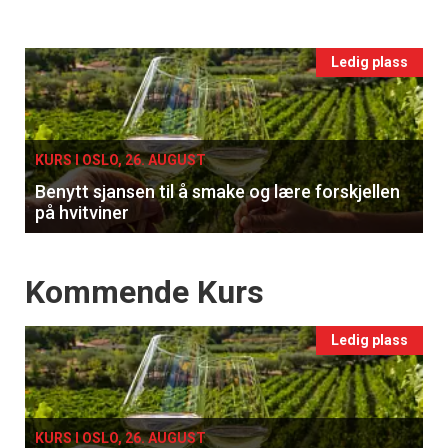
Events
Ledig plass
single
KURS I OSLO, 26. AUGUST
Benytt sjansen til å smake og lære forskjellen
på hvitviner
Events
Kommende Kurs
Ledig plass
KURS I OSLO, 26. AUGUST