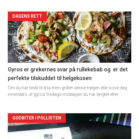
Forsiden
DAGENS RETT
akkurat
nå
-
2
Gyros er grekernes svar på rullekebab og er det
perfekte tilskuddet til helgekosen
Om du har tenkt til å ta frem grillen denne helgen eller kose deg
innendørs ,er gyros fredags-middagen du har lengtet etter.
Forsiden
GODBITER I POLLISTEN
akkurat