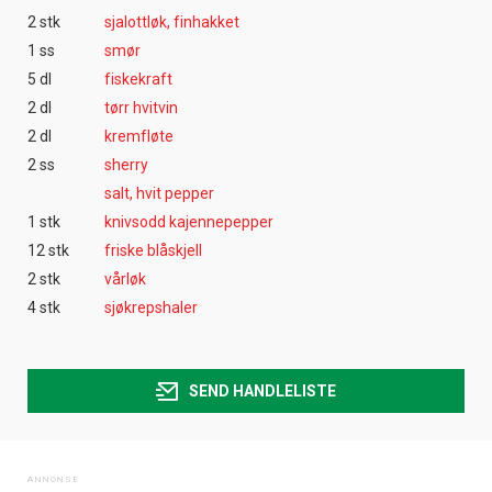
2 stk
sjalottløk, finhakket
1 ss
smør
5 dl
fiskekraft
2 dl
tørr hvitvin
2 dl
kremfløte
2 ss
sherry
salt, hvit pepper
1 stk
knivsodd kajennepepper
12 stk
friske blåskjell
2 stk
vårløk
4 stk
sjøkrepshaler
SEND HANDLELISTE