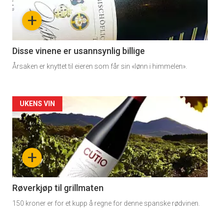
nå
+
-
3
Disse vinene er usannsynlig billige
Årsaken er knyttet til eieren som får sin «lønn i himmelen».
Forsiden
UKENS VIN
akkurat
nå
+
-
4
Røverkjøp til grillmaten
150 kroner er for et kupp å regne for denne spanske rødvinen.