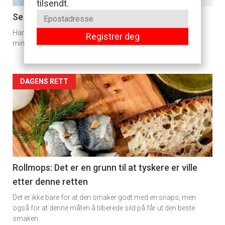
tilsendt.
11
Se så lekre cookies med blåbær blir
Har du allerede sikret deg noen av skogens søte blå, er disse
Registrer deg
Dagens
minipaiene en god måte å bruke fangsten på.
rett
2
Artikler
DAGENS RETT
detail
-
section
11
Rollmops: Det er en grunn til at tyskere er ville
etter denne retten
Ukens
Det er ikke bare for at den smaker godt med en snaps, men
vin
også for at denne måten å tilberede sild på får ut den beste
smaken.