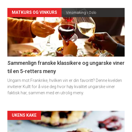
Forsiden
MATKURS OG VINKURS
Vinsmaking i Oslo
akkurat
nå
-
5
Sammenlign franske klassikere og ungarske viner
til en 5-retters meny
Ungarn mot Frankrike, hvilken vin er din favoritt? Denne kvelden
inviterer Kullt for å vise deg hvor høy kvalitet ungarske viner
faktisk har, sammen med en utrolig meny.
Forsiden
UKENS KAKE
akkurat