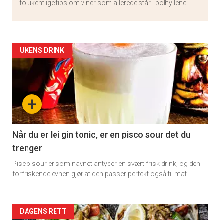
to ukentlige tips om viner som allerede står i polhyllene.
Artikler
UKENS DRINK
detail
-
+
section
11
Når du er lei gin tonic, er en pisco sour det du
trenger
Pisco sour er som navnet antyder en svært frisk drink, og den
forfriskende evnen gjør at den passer perfekt også til mat.
Artikler
DAGENS RETT