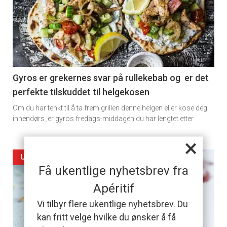
detail
-
section
11
Gyros er grekernes svar på rullekebab og er det
perfekte tilskuddet til helgekosen
Dagens
Om du har tenkt til å ta frem grillen denne helgen eller kose deg
rett
innendørs ,er gyros fredags-middagen du har lengtet etter.
×
Artikler
UKENS KAKE
Få ukentlige nyhetsbrev fra
detail
Apéritif
-
Vi tilbyr flere ukentlige nyhetsbrev. Du
kan fritt velge hvilke du ønsker å få
section