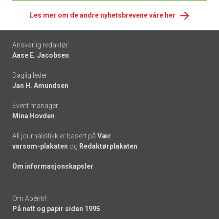
Les mer om de andre nyhetsbrevene våre her
Footer
Ansvarlig redaktør:
Aase E. Jacobsen
-
Daglig leder:
links
Jan H. Amundsen
Event manager:
Mina Hovden
All journalistikk er basert på
Vær
varsom-plakaten
og
Redaktørplakaten
Om informasjonskapsler
Om Apéritif:
På nett og papir siden 1995