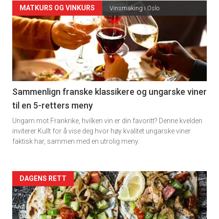
Forsiden
MATKURS OG VINKURS
Vinsmaking i Oslo
akkurat
nå
-
5
Sammenlign franske klassikere og ungarske viner
til en 5-retters meny
Ungarn mot Frankrike, hvilken vin er din favoritt? Denne kvelden
inviterer Kullt for å vise deg hvor høy kvalitet ungarske viner
faktisk har, sammen med en utrolig meny.
Forsiden
DAGENS RETT
akkurat