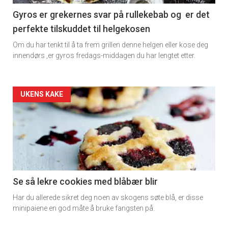
11
Gyros er grekernes svar på rullekebab og er det
perfekte tilskuddet til helgekosen
Dagens
Om du har tenkt til å ta frem grillen denne helgen eller kose deg
rett
innendørs ,er gyros fredags-middagen du har lengtet etter.
2
Artikler
UKENS KAKE
detail
-
section
11
Se så lekre cookies med blåbær blir
Har du allerede sikret deg noen av skogens søte blå, er disse
Ukens
minipaiene en god måte å bruke fangsten på.
vin