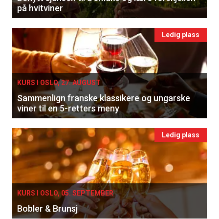
på hvitviner
Ledig plass
KURS I OSLO, 27. AUGUST
Sammenlign franske klassikere og ungarske
viner til en 5-retters meny
×
Ledig plass
Få ukentlige nyhetsbrev fra
Apéritif
KURS I OSLO, 05. SEPTEMBER
Vi tilbyr flere ukentlige nyhetsbrev. Du
Bobler & Brunsj
kan fritt velge hvilke du ønsker å få