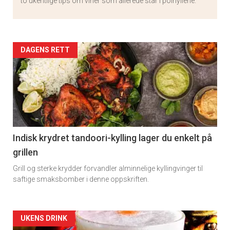
to ukentlige tips om viner som allerede står i polhyllene.
Artikler
DAGENS RETT
detail
-
section
11
Indisk krydret tandoori-kylling lager du enkelt på
grillen
Grill og sterke krydder forvandler alminnelige kyllingvinger til
saftige smaksbomber i denne oppskriften.
Artikler
UKENS DRINK