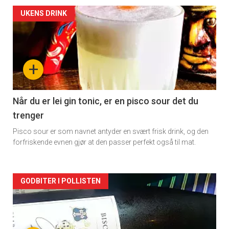
Forsiden
UKENS DRINK
akkurat
nå
+
-
2
Når du er lei gin tonic, er en pisco sour det du
trenger
Pisco sour er som navnet antyder en svært frisk drink, og den
forfriskende evnen gjør at den passer perfekt også til mat.
Forsiden
GODBITER I POLLISTEN
akkurat
nå