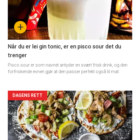
detail
-
+
section
11
Når du er lei gin tonic, er en pisco sour det du
trenger
Dagens
Pisco sour er som navnet antyder en svært frisk drink, og den
rett
forfriskende evnen gjør at den passer perfekt også til mat.
Artikler
DAGENS RETT
detail
-
section