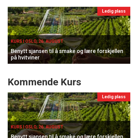
Events
Ledig plass
single
KURS I OSLO, 26. AUGUST
Benytt sjansen til å smake og lære forskjellen
på hvitviner
Events
Kommende Kurs
Ledig plass
KURS I OSLO, 26. AUGUST
Benytt sjansen til å smake og lære forskjellen