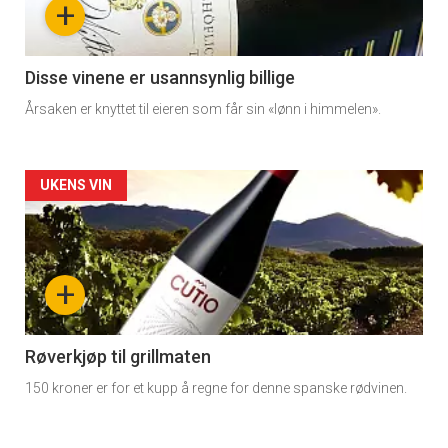
+
-
3
Disse vinene er usannsynlig billige
Årsaken er knyttet til eieren som får sin «lønn i himmelen».
Forsiden
UKENS VIN
akkurat
nå
+
-
4
Røverkjøp til grillmaten
150 kroner er for et kupp å regne for denne spanske rødvinen.