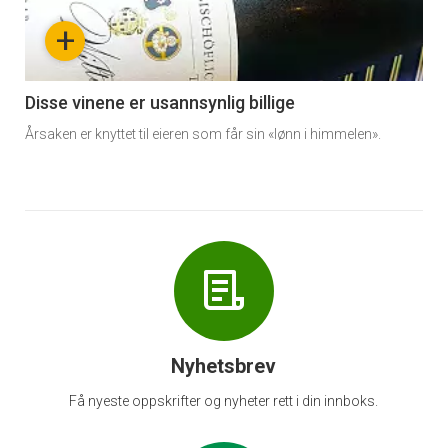
nå
+
-
6
Disse vinene er usannsynlig billige
Årsaken er knyttet til eieren som får sin «lønn i himmelen».
Nyhetsbrev
Få nyeste oppskrifter og nyheter rett i din innboks.