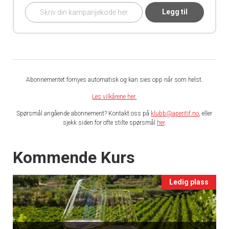
Legg til
Abonnementet fornyes automatisk og kan sies opp når som helst.
Les vilkårene her.
Spørsmål angående abonnement? Kontakt oss på
klubb@aperitif.no
, eller
sjekk siden for ofte stilte spørsmål
her
.
Events
Kommende Kurs
Ledig plass