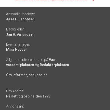
Footer
Ansvarlig redaktør:
Aase E. Jacobsen
-
Daglig leder:
links
Jan H. Amundsen
Event manager:
Mina Hovden
All journalistikk er basert på
Vær
varsom-plakaten
og
Redaktørplakaten
Om informasjonskapsler
Om Apéritif:
På nett og papir siden 1995
Annonsere: