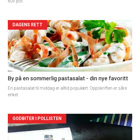
60+ pol.
Forsiden
DAGENS RETT
akkurat
nå
-
5
By på en sommerlig pastasalat - din nye favoritt
En pastasalat til middag er alltid populært. Oppskriften er såre
enkel.
Forsiden
GODBITER I POLLISTEN
akkurat