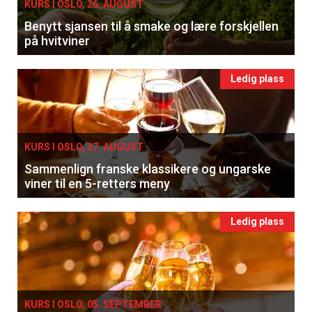
KURS I OSLO, 26. AUGUST
Benytt sjansen til å smake og lære forskjellen
på hvitviner
Ledig plass
KURS I OSLO, 27. AUGUST
Sammenlign franske klassikere og ungarske
viner til en 5-retters meny
Ledig plass
KURS I OSLO, 05. SEPTEMBER