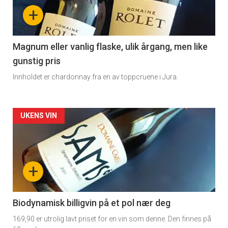
nå
+
-
3
Magnum eller vanlig flaske, ulik årgang, men like
gunstig pris
Innholdet er chardonnay fra en av toppcruene i Jura.
Forsiden
UKENS VIN
akkurat
nå
+
-
4
Biodynamisk billigvin på et pol nær deg
169,90 er utrolig lavt priset for en vin som denne. Den finnes på