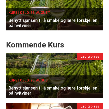
single
KURS I OSLO, 26. AUGUST
Benytt sjansen til å smake og lære forskjellen
på hvitviner
Events
Kommende Kurs
Ledig plass
KURS I OSLO, 26. AUGUST
Benytt sjansen til å smake og lære forskjellen
på hvitviner
Ledig plass