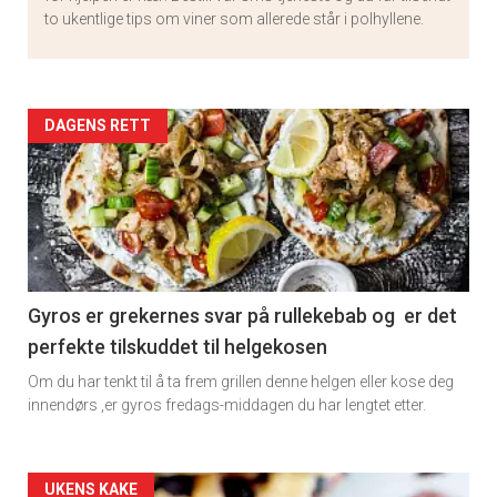
to ukentlige tips om viner som allerede står i polhyllene.
Artikler
DAGENS RETT
detail
-
section
11
Gyros er grekernes svar på rullekebab og er det
perfekte tilskuddet til helgekosen
Om du har tenkt til å ta frem grillen denne helgen eller kose deg
innendørs ,er gyros fredags-middagen du har lengtet etter.
Artikler
UKENS KAKE