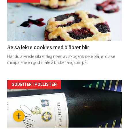
detail
-
section
11
Se så lekre cookies med blåbær blir
Har du allerede sikret deg noen av skogens søte blå, er disse
Dagens
minipaiene en god måte å bruke fangsten på.
rett
Artikler
GODBITER I POLLISTEN
detail
-
+
section