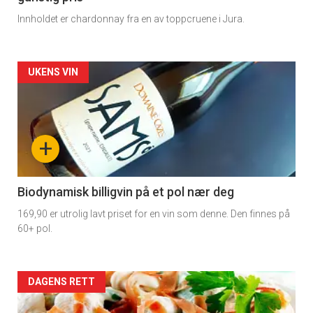
Innholdet er chardonnay fra en av toppcruene i Jura.
Forsiden
UKENS VIN
akkurat
nå
+
-
4
Biodynamisk billigvin på et pol nær deg
169,90 er utrolig lavt priset for en vin som denne. Den finnes på
60+ pol.
Forsiden
DAGENS RETT