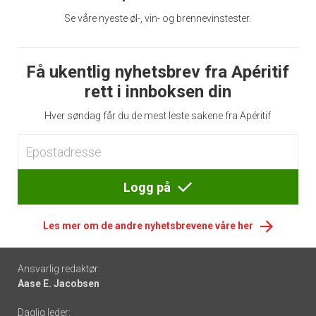
Se våre nyeste øl-, vin- og brennevinstester.
Få ukentlig nyhetsbrev fra Apéritif
rett i innboksen din
Hver søndag får du de mest leste sakene fra Apéritif
Logg på
Les mer om de andre nyhetsbrevene våre her
Footer
Ansvarlig redaktør:
Aase E. Jacobsen
-
Daglig leder: