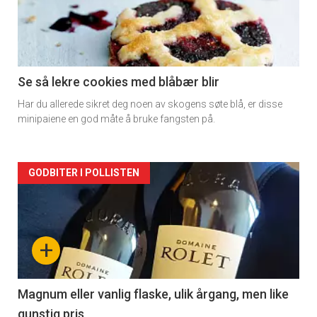
nå
-
2
Se så lekre cookies med blåbær blir
Har du allerede sikret deg noen av skogens søte blå, er disse
minipaiene en god måte å bruke fangsten på.
Forsiden
GODBITER I POLLISTEN
akkurat
nå
+
-
3
Magnum eller vanlig flaske, ulik årgang, men like
gunstig pris