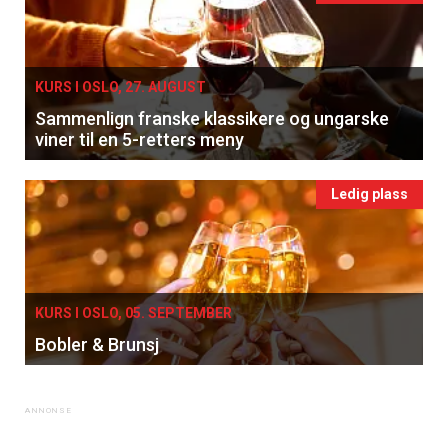
KURS I OSLO, 27. AUGUST
Sammenlign franske klassikere og ungarske
viner til en 5-retters meny
×
Ledig plass
Få ukentlige nyhetsbrev fra
Apéritif
KURS I OSLO, 05. SEPTEMBER
Vi tilbyr flere ukentlige nyhetsbrev. Du
Bobler & Brunsj
kan fritt velge hvilke du ønsker å få
tilsendt.
Registrer deg