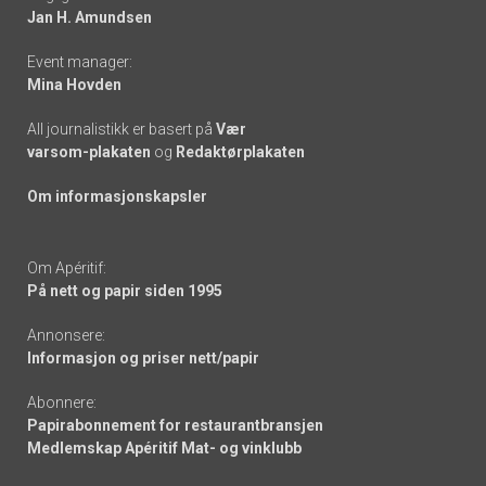
links
Jan H. Amundsen
Event manager:
Mina Hovden
All journalistikk er basert på
Vær
varsom-plakaten
og
Redaktørplakaten
Om informasjonskapsler
Om Apéritif:
På nett og papir siden 1995
Annonsere:
Informasjon og priser nett/papir
Abonnere:
Papirabonnement for restaurantbransjen
Medlemskap Apéritif Mat- og vinklubb