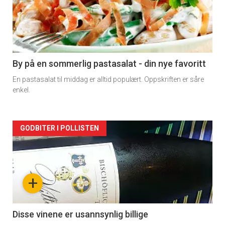
akkurat
nå
-
5
By på en sommerlig pastasalat - din nye favoritt
En pastasalat til middag er alltid populært. Oppskriften er såre
enkel.
Forsiden
GODBITER I POLLISTEN
akkurat
nå
+
-
6
Disse vinene er usannsynlig billige