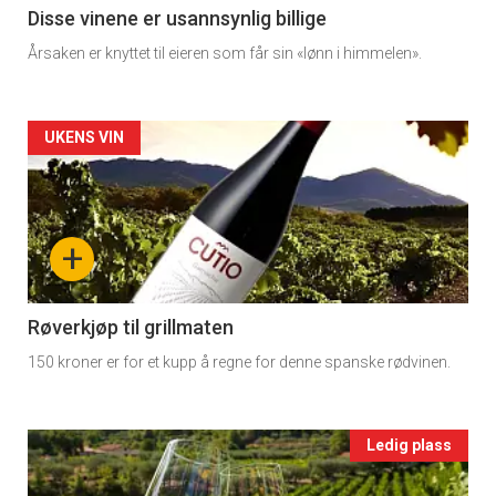
11
Disse vinene er usannsynlig billige
Årsaken er knyttet til eieren som får sin «lønn i himmelen».
Dagens
rett
Artikler
UKENS VIN
2
detail
-
+
section
11
Røverkjøp til grillmaten
150 kroner er for et kupp å regne for denne spanske rødvinen.
Ukens
vin
Events
Ledig plass