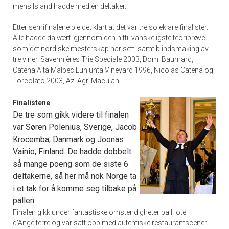
mens Island hadde med én deltaker.
Etter semifinalene ble det klart at det var tre soleklare finalister.
Alle hadde da vært igjennom den hittil vanskeligste teoriprøve
som det nordiske mesterskap har sett, samt blindsmaking av
tre viner. Savennières Trie Speciale 2003, Dom. Baumard,
Catena Alta Malbec Lunlunta Vineyard 1996, Nicolas Catena og
Torcolato 2003, Az. Agr. Maculan.
Finalistene
De tre som gikk videre til finalen
var Søren Polenius, Sverige, Jacob
Krocemba, Danmark og Joonas
Vainio, Finland. De hadde dobbelt
så mange poeng som de siste 6
deltakerne, så her må nok Norge ta
i et tak for å komme seg tilbake på
pallen.
Finalen gikk under fantastiske omstendigheter på Hotel
d'Angelterre og var satt opp med autentiske restaurantscener