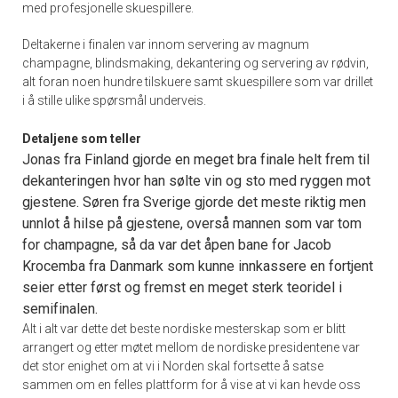
med profesjonelle skuespillere.
Deltakerne i finalen var innom servering av magnum
champagne, blindsmaking, dekantering og servering av rødvin,
alt foran noen hundre tilskuere samt skuespillere som var drillet
i å stille ulike spørsmål underveis.
Detaljene som teller
Jonas fra Finland gjorde en meget bra finale helt frem til
dekanteringen hvor han sølte vin og sto med ryggen mot
gjestene. Søren fra Sverige gjorde det meste riktig men
unnlot å hilse på gjestene, overså mannen som var tom
for champagne, så da var det åpen bane for Jacob
Krocemba fra Danmark som kunne innkassere en fortjent
seier etter først og fremst en meget sterk teoridel i
semifinalen.
Alt i alt var dette det beste nordiske mesterskap som er blitt
arrangert og etter møtet mellom de nordiske presidentene var
det stor enighet om at vi i Norden skal fortsette å satse
sammen om en felles plattform for å vise at vi kan hevde oss