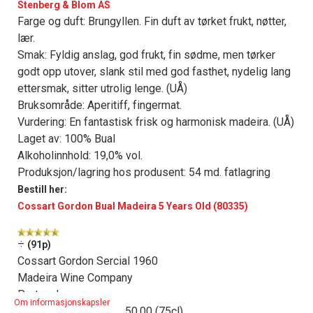
Stenberg & Blom AS
Farge og duft: Brungyllen. Fin duft av tørket frukt, nøtter,
lær.
Smak: Fyldig anslag, god frukt, fin sødme, men tørker
godt opp utover, slank stil med god fasthet, nydelig lang
ettersmak, sitter utrolig lenge. (UÅ)
Bruksområde: Aperitiff, fingermat.
Vurdering: En fantastisk frisk og harmonisk madeira. (UÅ)
Laget av: 100% Bual
Alkoholinnhold: 19,0% vol.
Produksjon/lagring hos produsent: 54 md. fatlagring
Bestill her:
Cossart Gordon Bual Madeira 5 Years Old (80335)
÷
(91p)
Cossart Gordon Sercial 1960
Madeira Wine Company
Portugal
Om informasjonskapsler
10619 Cuveco - kr 1 350,00 (75cl)