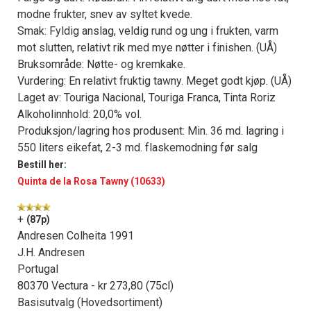
modne frukter, snev av syltet kvede.
Smak: Fyldig anslag, veldig rund og ung i frukten, varm
mot slutten, relativt rik med mye nøtter i finishen. (UÅ)
Bruksområde: Nøtte- og kremkake.
Vurdering: En relativt fruktig tawny. Meget godt kjøp. (UÅ)
Laget av: Touriga Nacional, Touriga Franca, Tinta Roriz
Alkoholinnhold: 20,0% vol.
Produksjon/lagring hos produsent: Min. 36 md. lagring i
550 liters eikefat, 2-3 md. flaskemodning før salg
Bestill her:
Quinta de la Rosa Tawny (10633)
+
(87p)
Andresen Colheita 1991
J.H. Andresen
Portugal
80370 Vectura - kr 273,80 (75cl)
Basisutvalg (Hovedsortiment)