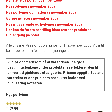
Nyhetene på polet november 2009
Nye rødviner i november 2009
Nye portviner og madeira i november 2009
Øvrige nyheter i november 2009
Nye musserende og hvitviner i november 2009
Her kan du foreta bestilling blant testens produkter
tilgjengelig på polet
Alle priser er Vinmonopolet priser, pr 1. november 2009. Apéritif
tar forbehold om feil i prisopplysningene.
Vi gjør oppmerksom på at vareprisen i de
røde
bestillingslenkene
under produktene reflekterer den til
enhver tid gjeldende utsalgspris. Prisene oppgitt i
testens
varetekst
er den pris som produktet hadde ved
publisering av testen.
Nye portviner
÷
(93p)