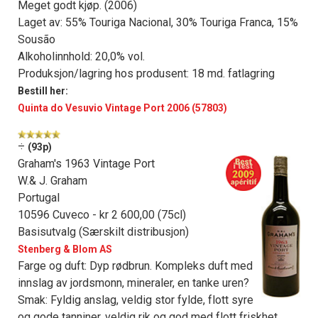
Meget godt kjøp. (2006)
Laget av: 55% Touriga Nacional, 30% Touriga Franca, 15%
Sousão
Alkoholinnhold: 20,0% vol.
Produksjon/lagring hos produsent: 18 md. fatlagring
Bestill her:
Quinta do Vesuvio Vintage Port 2006 (57803)
÷
(93p)
Graham's 1963 Vintage Port
W.& J. Graham
Portugal
10596 Cuveco - kr 2 600,00 (75cl)
Basisutvalg (Særskilt distribusjon)
Stenberg & Blom AS
Farge og duft: Dyp rødbrun. Kompleks duft med
innslag av jordsmonn, mineraler, en tanke uren?
Smak: Fyldig anslag, veldig stor fylde, flott syre
og gode tanniner, veldig rik og god med flott friskhet,