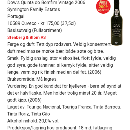
Dow's Quinta do Bomfim Vintage 2006
Symington Family Estates
Portugal
10589 Cuveco - kr 175,00 (37,5cl)
Basisutvalg (Fullsortiment)
Stenberg & Blom AS
Farge og duft: Tett dyp rødsvart. Veldig konsentrert
duft med masse mørke bær, både søte og bitre.
Smak: Fyldig anslag, stor viskositet, flott fylde, veldig
god syre, gode tanniner, silkemyk fylde, sitter veldig
lenge, varm og rik finish med en del fat. (2006)
Bruksområde: Må lagres.
Vurdering: En god kandidat for kjelleren - bare så synd at
det er halvflaske. Men holder trolig minst 20 år. Meget
godt kjøp. (2006)
Laget av: Touriga Nacional, Touriga Franca, Tinta Barroca,
Tinta Roriz, Tinta Cão
Alkoholinnhold: 20,0% vol.
Produksjon/lagring hos produsent: 18 md. fatlagring