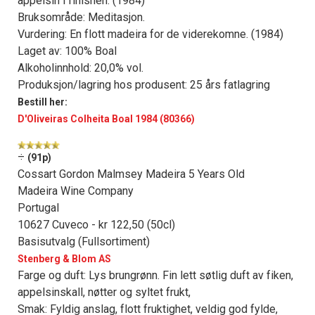
appelsin i finishen. (1984)
Bruksområde: Meditasjon.
Vurdering: En flott madeira for de viderekomne. (1984)
Laget av: 100% Boal
Alkoholinnhold: 20,0% vol.
Produksjon/lagring hos produsent: 25 års fatlagring
Bestill her:
D'Oliveiras Colheita Boal 1984 (80366)
÷
(91p)
Cossart Gordon Malmsey Madeira 5 Years Old
Madeira Wine Company
Portugal
10627 Cuveco - kr 122,50 (50cl)
Basisutvalg (Fullsortiment)
Stenberg & Blom AS
Farge og duft: Lys brungrønn. Fin lett søtlig duft av fiken,
appelsinskall, nøtter og syltet frukt,
Smak: Fyldig anslag, flott fruktighet, veldig god fylde,