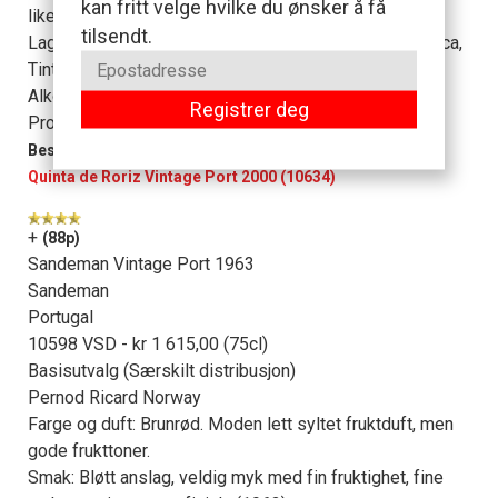
kan fritt velge hvilke du ønsker å få
likevel vil holde fint i 10 år til. Verd prisen. (2000)
tilsendt.
Laget av: Touriga Nacional, Touriga Franca, Tinta Barroca,
Tinta Roriz, Tinto Cão
Alkoholinnhold: 20,0% vol.
Registrer deg
Produksjon/lagring hos produsent: 18 md. fatlagring
Bestill her:
Quinta de Roriz Vintage Port 2000 (10634)
+
(88p)
Sandeman Vintage Port 1963
Sandeman
Portugal
10598 VSD - kr 1 615,00 (75cl)
Basisutvalg (Særskilt distribusjon)
Pernod Ricard Norway
Farge og duft: Brunrød. Moden lett syltet fruktduft, men
gode frukttoner.
Smak: Bløtt anslag, veldig myk med fin fruktighet, fine