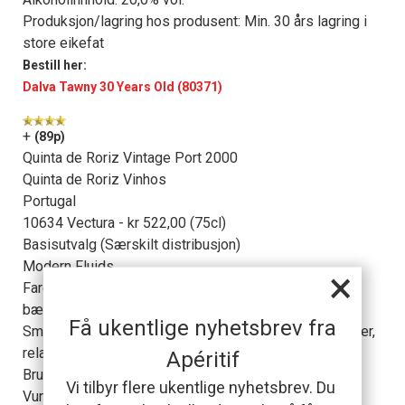
Produksjon/lagring hos produsent: Min. 30 års lagring i
store eikefat
Bestill her:
Dalva Tawny 30 Years Old (80371)
+
(89p)
Quinta de Roriz Vintage Port 2000
Quinta de Roriz Vinhos
Portugal
10634 Vectura - kr 522,00 (75cl)
Basisutvalg (Særskilt distribusjon)
Modern Fluids
×
Farge og duft: Tett kald rød. Ung duft av mørke modne
bær, kaffe, sjokolade.
Få ukentlige nyhetsbrev fra
Smak: Fyldig anslag, ganske myk, men likevel fine syrer,
relativt myke tanniner, varm og rik finish. (2000)
Apéritif
Bruksområde: Sjokolade.
Vi tilbyr flere ukentlige nyhetsbrev. Du
Vurdering: Faktisk en ganske drikkeklar vintage, som