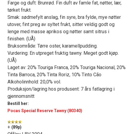
Farge og duft: Brunrød. Fin duft av famle fat, nøtter, lær,
tørket frukt.
Smak: sødmefylt anslag, fin syre, bra fylde, mye nøtter
utover, fint preg av syltet frukt, sitter veldig godt og
lenge med masse aprikos og nøtter samt sitrus i
finishen. (UÅ)
Bruksområde: Tørre oster, karamellpudding.
Vurdering: En utpreget fruktig tawny. Meget godt kjøp.
(UÅ)
Laget av: 20% Touriga Franca, 20% Touriga Nacional, 20%
Tinta Barroca, 20% Tinta Roriz, 10% Tinto Cão
Alkoholinnhold: 20,0% vol.
Produksjon/lagring hos produsent: 7 års fatlagring i
gjennomsnitt
Bestill her:
Pocas Special Reserve Tawny (80340)
+
(89p)