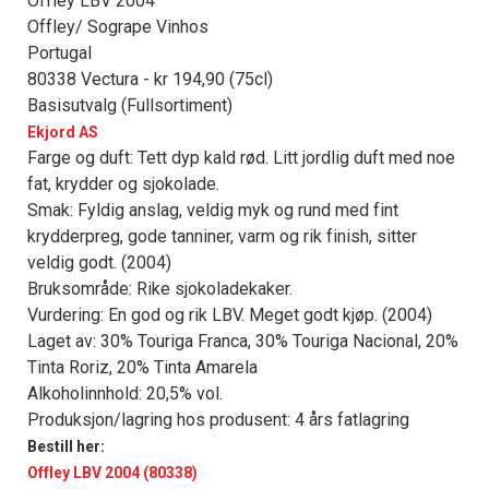
Offley LBV 2004
Offley/ Sogrape Vinhos
Portugal
80338 Vectura - kr 194,90 (75cl)
Basisutvalg (Fullsortiment)
Ekjord AS
Farge og duft: Tett dyp kald rød. Litt jordlig duft med noe
fat, krydder og sjokolade.
Smak: Fyldig anslag, veldig myk og rund med fint
krydderpreg, gode tanniner, varm og rik finish, sitter
veldig godt. (2004)
Bruksområde: Rike sjokoladekaker.
Vurdering: En god og rik LBV. Meget godt kjøp. (2004)
Laget av: 30% Touriga Franca, 30% Touriga Nacional, 20%
Tinta Roriz, 20% Tinta Amarela
Alkoholinnhold: 20,5% vol.
Produksjon/lagring hos produsent: 4 års fatlagring
Bestill her:
Offley LBV 2004 (80338)