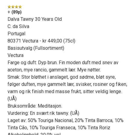
+
(89p)
Dalva Tawny 30 Years Old
C. da Silva
Portugal
80371 Vectura - kr 449,00 (75cl)
Basisutvalg (Fullsortiment)
Vectura
Farge og duft: Dyp brun. Fin moden duft med snev av
aceton, mye rancio, gammelt lær. Mye nøtter.
Smak: Stor bløthet i anslaget, god sødme, bløt syre,
følger duften, mye gammelt lær, svisker, rosiner og fiken,
varm og rik finish med masse frukt, sitter veldig lenge.
(UÅ)
Bruksområde: Meditasjon.
Vurdering: En svært rik tawny. (UÅ)
Laget av: 50% Touriga Nacional, 20% Tinta Barroca, 10%
Tinta Cão, 10% Touriga Franseca, 10% Tinta Roriz
Alkoholinnhold: 20,0% vol.