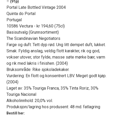
÷
(91p)
Portal Late Bottled Vintage 2004
Quinta do Portal
Portugal
10586 Vectura - kr 194,60 (75cl)
Basisutvalg (Grunnsortiment)
The Scandinavian Negotiators
Farge og duft: Tett dyp rød. Ung litt dempet duft, lukket.
Smak: Fyldig anslag, veldig flott karakter, rik og god,
vokser utover, stor fylde, masse søte mørke bær, varm
og rik med lakris i finishen. (2004)
Bruksområde: Rike sjokoladekaker.
Vurdering: En flott og konsentrert LBV. Meget godt kjøp.
(2004)
Laget av: 35% Touriga Franca, 35% Tinta Roriz, 30%
Touriga Nacional
Alkoholinnhold: 20,0% vol.
Produksjon/lagring hos produsent: 48 md. fatlagring
Bestill her: