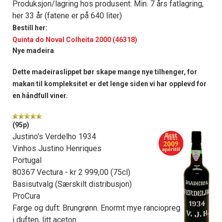
Produksjon/lagring hos produsent: Min. 7 års fatlagring,
her 33 år (fatene er på 640 liter)
Bestill her:
Quinta do Noval Colheita 2000 (46318)
Nye madeira
Dette madeiraslippet bør skape mange nye tilhenger, for
makan til kompleksitet er det lenge siden vi har opplevd for
en håndfull viner.
(95p)
Justino's Verdelho 1934
Vinhos Justino Henriques
Portugal
80367 Vectura - kr 2 999,00 (75cl)
Basisutvalg (Særskilt distribusjon)
ProCura
Farge og duft: Brungrønn. Enormt mye ranciopreg
i duften, litt aceton.