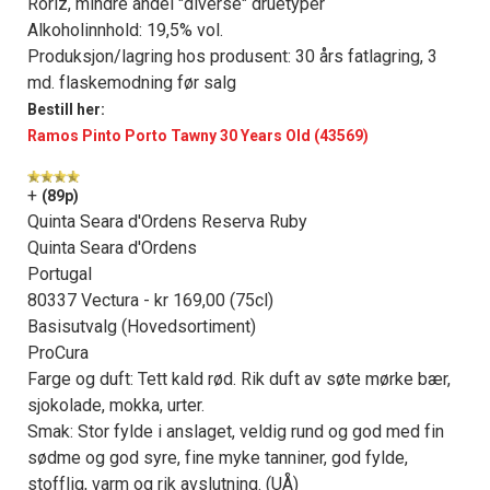
Roriz, mindre andel "diverse" druetyper
Alkoholinnhold: 19,5% vol.
Produksjon/lagring hos produsent: 30 års fatlagring, 3
md. flaskemodning før salg
Bestill her:
Ramos Pinto Porto Tawny 30 Years Old (43569)
+
(89p)
Quinta Seara d'Ordens Reserva Ruby
Quinta Seara d'Ordens
Portugal
80337 Vectura - kr 169,00 (75cl)
Basisutvalg (Hovedsortiment)
ProCura
Farge og duft: Tett kald rød. Rik duft av søte mørke bær,
sjokolade, mokka, urter.
Smak: Stor fylde i anslaget, veldig rund og god med fin
sødme og god syre, fine myke tanniner, god fylde,
stofflig, varm og rik avslutning. (UÅ)