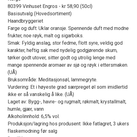
80399 Vinhuset Engros - kr 58,90 (50cl)
Basisutvalg (Hovedsortiment)
Haandbryggeriet
Farge og duft: Uklar oransje. Spennende duft med modne
frukter, noe røyk, malt og sigarboks.
Smak: Fyldig anslag, stor fedme, flott syre, veldig god
karakter, heftig sak med nydelig godgjørende skum,
tørker godt utover, sitter godt og utrolig lenge med
mange spennende aromaer av sjø og røyk i ettersmaken.
(UÅ)
Bruksområde: Meditasjonsøl, lammegryte.
Vurdering: Et i høyeste grad særpreget øl som imidlertid
ikke er så vanskelig å like. (UÅ)
Laget av: Bygg-, havre- og rugmalt, røkmalt, krystallmalt,
humle, gjær, vann
Alkoholinnhold: 6,5% vol.
Produksjon/lagring hos produsent: Ikke fatlagret, 3 ukers
flaskemodning før salg