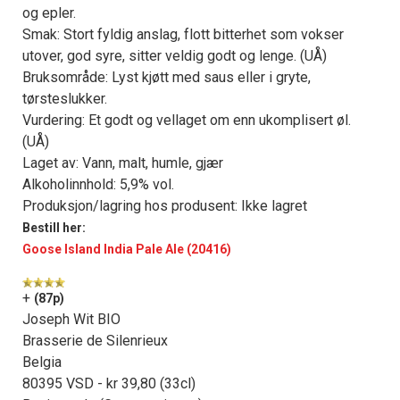
og epler.
Smak: Stort fyldig anslag, flott bitterhet som vokser
utover, god syre, sitter veldig godt og lenge. (UÅ)
Bruksområde: Lyst kjøtt med saus eller i gryte,
tørsteslukker.
Vurdering: Et godt og vellaget om enn ukomplisert øl.
(UÅ)
Laget av: Vann, malt, humle, gjær
Alkoholinnhold: 5,9% vol.
Produksjon/lagring hos produsent: Ikke lagret
Bestill her:
Goose Island India Pale Ale (20416)
+
(87p)
Joseph Wit BIO
Brasserie de Silenrieux
Belgia
80395 VSD - kr 39,80 (33cl)