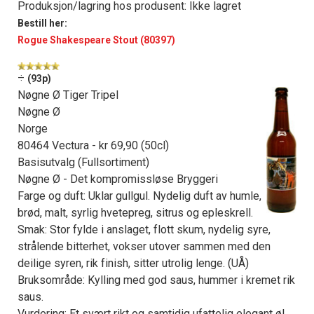
Produksjon/lagring hos produsent: Ikke lagret
Bestill her:
Rogue Shakespeare Stout (80397)
÷
(93p)
Nøgne Ø Tiger Tripel
Nøgne Ø
Norge
80464 Vectura - kr 69,90 (50cl)
Basisutvalg (Fullsortiment)
Nøgne Ø - Det kompromissløse Bryggeri
Farge og duft: Uklar gullgul. Nydelig duft av humle,
brød, malt, syrlig hvetepreg, sitrus og epleskrell.
Smak: Stor fylde i anslaget, flott skum, nydelig syre,
strålende bitterhet, vokser utover sammen med den
deilige syren, rik finish, sitter utrolig lenge. (UÅ)
Bruksområde: Kylling med god saus, hummer i kremet rik
saus.
Vurdering: Et svært rikt og samtidig ufattelig elegant øl.