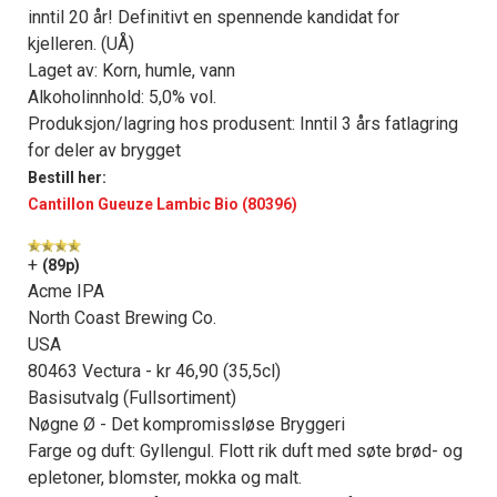
inntil 20 år! Definitivt en spennende kandidat for
kjelleren. (UÅ)
Laget av: Korn, humle, vann
Alkoholinnhold: 5,0% vol.
Produksjon/lagring hos produsent: Inntil 3 års fatlagring
for deler av brygget
Bestill her:
Cantillon Gueuze Lambic Bio (80396)
+
(89p)
Acme IPA
North Coast Brewing Co.
×
USA
80463 Vectura - kr 46,90 (35,5cl)
Få ukentlige nyhetsbrev fra
Basisutvalg (Fullsortiment)
Nøgne Ø - Det kompromissløse Bryggeri
Apéritif
Farge og duft: Gyllengul. Flott rik duft med søte brød- og
Vi tilbyr flere ukentlige nyhetsbrev. Du
epletoner, blomster, mokka og malt.