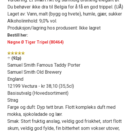
Du behøver ikke dra til Belgia for å få en god trippel. (UÅ)
Laget av: Vann, malt (bygg og hvete), humle, gjær, sukker
Alkoholinnhold: 9,0% vol.
Produksjon/lagring hos produsent: Ikke lagret
Bestill her:
Nøgne Ø Tiger Tripel (80464)
÷
(92p)
Samuel Smith Famous Taddy Porter
Samuel Smith Old Brewery
England
12199 Vectura - kr 38,10 (35,5cl)
Basisutvalg (Hovedsortiment)
Strag
Farge og duft: Dyp tett brun. Flott kompleks duft med
mokka, sjokoladade og lær.
Smak: Stort fruktig anslag, veldig god friskhet, stort flott
skum, veldig god fylde, fin bitterhet som vokser utover,