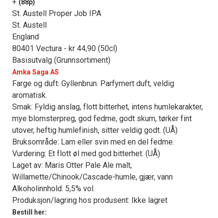
+
(88p)
St. Austell Proper Job IPA
St. Austell
England
80401 Vectura - kr 44,90 (50cl)
Basisutvalg (Grunnsortiment)
Amka Saga AS
Farge og duft: Gyllenbrun. Parfymert duft, veldig
aromatisk.
Smak: Fyldig anslag, flott bitterhet, intens humlekarakter,
mye blomsterpreg, god fedme, godt skum, tørker fint
utover, heftig humlefinish, sitter veldig godt. (UÅ)
Bruksområde: Lam eller svin med en del fedme.
Vurdering: Et flott øl med god bitterhet. (UÅ)
Laget av: Maris Otter Pale Ale malt,
Willamette/Chinook/Cascade-humle, gjær, vann
Alkoholinnhold: 5,5% vol.
Produksjon/lagring hos produsent: Ikke lagret
Bestill her: