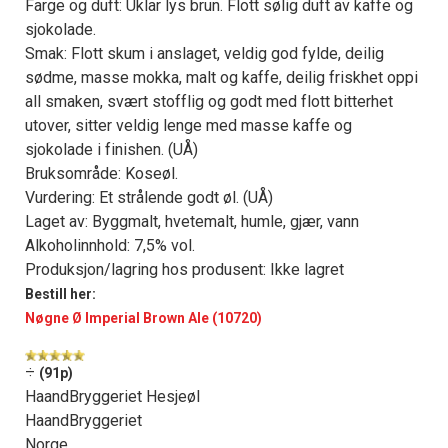
Farge og duft: Uklar lys brun. Flott sølig duft av kaffe og
sjokolade.
Smak: Flott skum i anslaget, veldig god fylde, deilig
sødme, masse mokka, malt og kaffe, deilig friskhet oppi
all smaken, svært stofflig og godt med flott bitterhet
utover, sitter veldig lenge med masse kaffe og
sjokolade i finishen. (UÅ)
Bruksområde: Koseøl.
Vurdering: Et strålende godt øl. (UÅ)
Laget av: Byggmalt, hvetemalt, humle, gjær, vann
Alkoholinnhold: 7,5% vol.
Produksjon/lagring hos produsent: Ikke lagret
Bestill her:
Nøgne Ø Imperial Brown Ale (10720)
÷
(91p)
HaandBryggeriet Hesjeøl
HaandBryggeriet
Norge