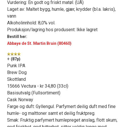
Vurdering: En godt og friskt matøl. (UÅ)
Laget av: Maltet bygg, humle, gjær, krydder (bl.a. lakris),
vann
Alkoholinnhold: 8,0% vol.
Produksjon/lagring hos produsent: Ikke lagret
Bestill her:
Abbaye de St. Martin Bruin (80460)
+
(87p)
Punk IPA
Brew Dog
Skottland
15666 Vectura - kr 34,80 (33cl)
Basisutvalg (Fullsortiment)
Cask Norway
Farge og duft: Gyllengul. Parfymert deilig duft med fine
humle- og malttoner samt et deilig fruktpreg.
Smak: Fruktig parfymert humlepreget anslag, flott skum,
god friskhet, god bitterhet, sitter veldig lenge med