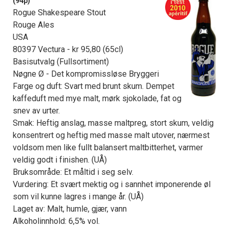
(94p)
Rogue Shakespeare Stout
Rouge Ales
USA
80397 Vectura - kr 95,80 (65cl)
Basisutvalg (Fullsortiment)
Nøgne Ø - Det kompromissløse Bryggeri
Farge og duft: Svart med brunt skum. Dempet
kaffeduft med mye malt, mørk sjokolade, fat og
snev av urter.
Smak: Heftig anslag, masse maltpreg, stort skum, veldig
konsentrert og heftig med masse malt utover, nærmest
voldsom men like fullt balansert maltbitterhet, varmer
veldig godt i finishen. (UÅ)
Bruksområde: Et måltid i seg selv.
Vurdering: Et svært mektig og i sannhet imponerende øl
som vil kunne lagres i mange år. (UÅ)
Laget av: Malt, humle, gjær, vann
Alkoholinnhold: 6,5% vol.