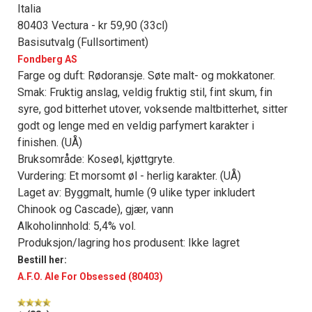
Italia
80403 Vectura - kr 59,90 (33cl)
Basisutvalg (Fullsortiment)
Fondberg AS
Farge og duft: Rødoransje. Søte malt- og mokkatoner.
Smak: Fruktig anslag, veldig fruktig stil, fint skum, fin
syre, god bitterhet utover, voksende maltbitterhet, sitter
godt og lenge med en veldig parfymert karakter i
finishen. (UÅ)
Bruksområde: Koseøl, kjøttgryte.
Vurdering: Et morsomt øl - herlig karakter. (UÅ)
Laget av: Byggmalt, humle (9 ulike typer inkludert
Chinook og Cascade), gjær, vann
Alkoholinnhold: 5,4% vol.
Produksjon/lagring hos produsent: Ikke lagret
Bestill her:
A.F.O. Ale For Obsessed (80403)