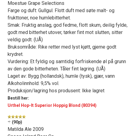
Moestue Grape Selections
Farge og duft: Gullgul. Flott duft med søte malt- og
frukttoner, noe humlebitterhet.
Smak: Fruktig anslag, god fedme, flott skum, deilig fylde,
godt med bitterhet utover, tørker fint mot slutten, sitter
veldig godt. (UÅ)
Bruksområde: Rike retter med lyst kjøtt, gjerne godt
krydret.
Vurdering: Et fyldig og samtidig forfriskende øl på grunn
av den gode bitterheten. Tåler fint lagring. (UÅ)
Laget av: Bygg (hollandsk), humle (tysk), gjær, vann
Alkoholinnhold: 9,5% vol.
Produksjon/lagring hos produsent: Ikke lagret
Bestill her:
Urthel Hop-It Superior Hoppig Blond (80394)
÷
(90p)
Matilda Ale 2009