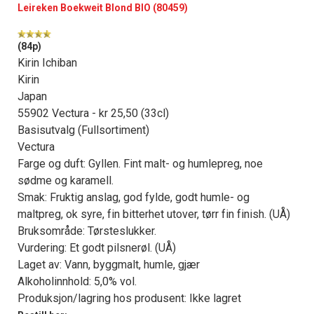
Leireken Boekweit Blond BIO (80459)
(84p)
Kirin Ichiban
Kirin
Japan
55902 Vectura - kr 25,50 (33cl)
Basisutvalg (Fullsortiment)
Vectura
Farge og duft: Gyllen. Fint malt- og humlepreg, noe
sødme og karamell.
Smak: Fruktig anslag, god fylde, godt humle- og
maltpreg, ok syre, fin bitterhet utover, tørr fin finish. (UÅ)
Bruksområde: Tørsteslukker.
Vurdering: Et godt pilsnerøl. (UÅ)
Laget av: Vann, byggmalt, humle, gjær
Alkoholinnhold: 5,0% vol.
Produksjon/lagring hos produsent: Ikke lagret