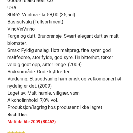
Goose Island Beer Co.
USA
80462 Vectura - kr 58,00 (35,5cl)
Basisutvalg (Fullsortiment)
VinoVinVinho
Farge og duft: Brunoransje. Svært elegant duft av malt,
blomster.
Smak: Fyldig anslag, flott maltpreg, fine syrer, god
maltfedme, stor fylde, god syre, fin bitterhet, tørker
veldig godt opp, sitter lenge. (2009)
Bruksområde: Gode kjøttretter.
Vurdering: Et usedvanlig harmonisk og velkomponert øl -
nydelig er det. (2009)
Laget av: Malt, humle, villgjær, vann
Alkoholinnhold: 7,0% vol.
Produksjon/lagring hos produsent: Ikke lagret
Bestill her:
Matilda Ale 2009 (80462)