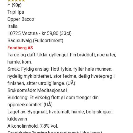
÷
(90p)
Tripl Ipa
Opper Bacco
Italia
10725 Vectura - kr 59,80 (33cl)
Basisutvalg (Fullsortiment)
Fondberg AS
Farge og duft: Uklar gyllengul. Fin brødduft, noe urter,
humle, korn.
Smak: Fyldig anslag, flott fylde, fyller hele munnen,
nydelig myk bitterhet, stor fedme, deilig hvetepreg i
finishen, sitter utrolig lenge. (UÅ)
Bruksområde: Meditasjonsøl.
Vurdering: Et virkelig flott øl som trenger din
oppmerksomhet. (UÅ)
Laget av: Byggmalt, hvetemalt, humle, belgisk gjær,
kildevann
Alkoholinnhold: 7,8% vol.