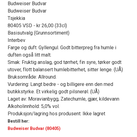
Budweiser Budvar
Budweiser Budvar
Tsjekkia
80405 VSD - kr 26,00 (33cl)
Basisutvalg (Grunnsortiment)
Interbev
Farge og duft: Gyllengul. Godt bitterpreg fra humle i
duften også litt malt.
Smak: Fruktig anslag, god tørrhet, fin syre, tørker godt
utover, flott balansert humlebitterhet, sitter lenge. (UÅ)
Bruksområde: Allround.
Vurdering: Langt bedre - og billigere enn den med
butikkstyrke. Et virkelig godt pilsnerøl. (UÅ)
Laget av: Moravianbygg, Zatechumle, gjær, kildevann
Alkoholinnhold: 5,0% vol.
Produksjon/lagring hos produsent: Ikke lagret
Bestill her:
Budweiser Budvar (80405)