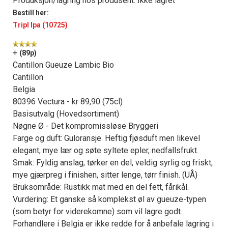
Produksjon/lagring hos produsent: Ikke lagret
Bestill her:
Tripl Ipa (10725)
+
(89p)
Cantillon Gueuze Lambic Bio
Cantillon
Belgia
80396 Vectura - kr 89,90 (75cl)
Basisutvalg (Hovedsortiment)
Nøgne Ø - Det kompromissløse Bryggeri
Farge og duft: Guloransje. Heftig fjøsduft men likevel
elegant, mye lær og søte syltete epler, nedfallsfrukt.
Smak: Fyldig anslag, tørker en del, veldig syrlig og friskt,
mye gjærpreg i finishen, sitter lenge, tørr finish. (UÅ)
Bruksområde: Rustikk mat med en del fett, fårikål.
Vurdering: Et ganske så komplekst øl av gueuze-typen
(som betyr for viderekomne) som vil lagre godt.
Forhandlere i Belgia er ikke redde for å anbefale lagring i