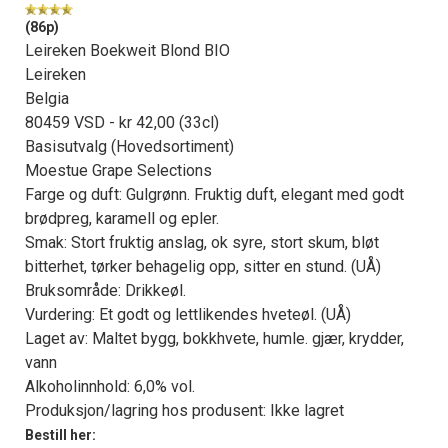
(86p)
Leireken Boekweit Blond BIO
Leireken
Belgia
80459 VSD - kr 42,00 (33cl)
Basisutvalg (Hovedsortiment)
Moestue Grape Selections
Farge og duft: Gulgrønn. Fruktig duft, elegant med godt
brødpreg, karamell og epler.
Smak: Stort fruktig anslag, ok syre, stort skum, bløt
bitterhet, tørker behagelig opp, sitter en stund. (UÅ)
Bruksområde: Drikkeøl.
Vurdering: Et godt og lettlikendes hveteøl. (UÅ)
Laget av: Maltet bygg, bokkhvete, humle. gjær, krydder,
vann
Alkoholinnhold: 6,0% vol.
Produksjon/lagring hos produsent: Ikke lagret
Bestill her: