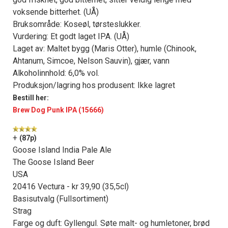
voksende bitterhet. (UÅ)
Bruksområde: Koseøl, tørsteslukker.
Vurdering: Et godt laget IPA. (UÅ)
Laget av: Maltet bygg (Maris Otter), humle (Chinook,
Ahtanum, Simcoe, Nelson Sauvin), gjær, vann
Alkoholinnhold: 6,0% vol.
Produksjon/lagring hos produsent: Ikke lagret
Bestill her:
Brew Dog Punk IPA (15666)
+
(87p)
Goose Island India Pale Ale
The Goose Island Beer
USA
20416 Vectura - kr 39,90 (35,5cl)
Basisutvalg (Fullsortiment)
Strag
Farge og duft: Gyllengul. Søte malt- og humletoner, brød