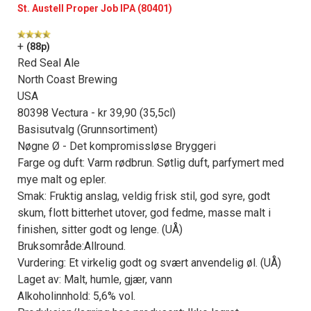
St. Austell Proper Job IPA (80401)
+
(88p)
Red Seal Ale
North Coast Brewing
USA
80398 Vectura - kr 39,90 (35,5cl)
Basisutvalg (Grunnsortiment)
Nøgne Ø - Det kompromissløse Bryggeri
Farge og duft: Varm rødbrun. Søtlig duft, parfymert med
mye malt og epler.
Smak: Fruktig anslag, veldig frisk stil, god syre, godt
skum, flott bitterhet utover, god fedme, masse malt i
finishen, sitter godt og lenge. (UÅ)
Bruksområde:Allround.
Vurdering: Et virkelig godt og svært anvendelig øl. (UÅ)
Laget av: Malt, humle, gjær, vann
Alkoholinnhold: 5,6% vol.