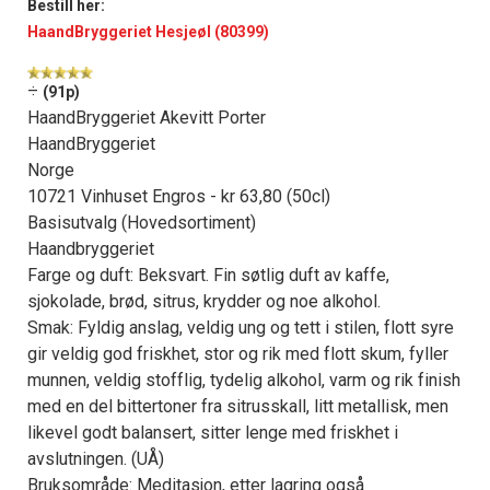
Bestill her:
HaandBryggeriet Hesjeøl (80399)
÷
(91p)
HaandBryggeriet Akevitt Porter
HaandBryggeriet
Norge
10721 Vinhuset Engros - kr 63,80 (50cl)
Basisutvalg (Hovedsortiment)
Haandbryggeriet
Farge og duft: Beksvart. Fin søtlig duft av kaffe,
sjokolade, brød, sitrus, krydder og noe alkohol.
Smak: Fyldig anslag, veldig ung og tett i stilen, flott syre
gir veldig god friskhet, stor og rik med flott skum, fyller
munnen, veldig stofflig, tydelig alkohol, varm og rik finish
med en del bittertoner fra sitrusskall, litt metallisk, men
likevel godt balansert, sitter lenge med friskhet i
avslutningen. (UÅ)
Bruksområde: Meditasjon, etter lagring også