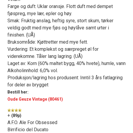
Farge og duft: Uklar oransje. Flott duft med dempet
fjøspreg, mye lær, epler og høy.
Smak: Fruktig anslag, heftig syre, stort skum, tørker
veldig godt med mye fjøs og høylåve samt urter i
finishen. (UÅ)
Bruksområde: Kjøttretter med mye fett.
Vurdering: Et komplekst og særpreget øl for
viderekomne. Tåler lang lagring. (UÅ)
Laget av: Korn (60% maltet bygg, 40% hvete), humle, vann
Alkoholinnhold: 6,0% vol.
Produksjon/lagring hos produsent: Inntil 3 års fatlagring
for deler av brygget
Bestill her:
Oude Geuze Vintage (80461)
+
(89p)
A.F.O. Ale For Obsessed
Birrificio del Ducato