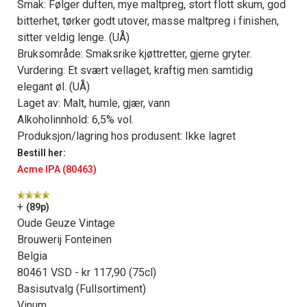
kan fritt velge hvilke du ønsker å få
Smak: Følger duften, mye maltpreg, stort flott skum, god
bitterhet, tørker godt utover, masse maltpreg i finishen,
tilsendt.
sitter veldig lenge. (UÅ)
Bruksområde: Smaksrike kjøttretter, gjerne gryter.
Registrer deg
Vurdering: Et svært vellaget, kraftig men samtidig
elegant øl. (UÅ)
Laget av: Malt, humle, gjær, vann
Alkoholinnhold: 6,5% vol.
Produksjon/lagring hos produsent: Ikke lagret
Bestill her:
Acme IPA (80463)
+
(89p)
Oude Geuze Vintage
Brouwerij Fonteinen
Belgia
80461 VSD - kr 117,90 (75cl)
Basisutvalg (Fullsortiment)
Vinum