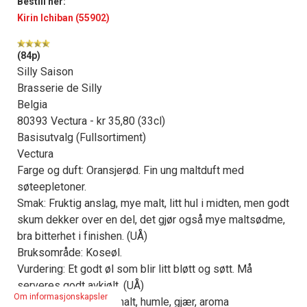
Bestill her:
Kirin Ichiban (55902)
(84p)
Silly Saison
Brasserie de Silly
Belgia
80393 Vectura - kr 35,80 (33cl)
Basisutvalg (Fullsortiment)
Vectura
Farge og duft: Oransjerød. Fin ung maltduft med
søteepletoner.
Smak: Fruktig anslag, mye malt, litt hul i midten, men godt
skum dekker over en del, det gjør også mye maltsødme,
bra bitterhet i finishen. (UÅ)
Bruksområde: Koseøl.
Vurdering: Et godt øl som blir litt bløtt og søtt. Må
serveres godt avkjølt. (UÅ)
Om informasjonskapsler
Laget av: Vann, byggmalt, humle, gjær, aroma