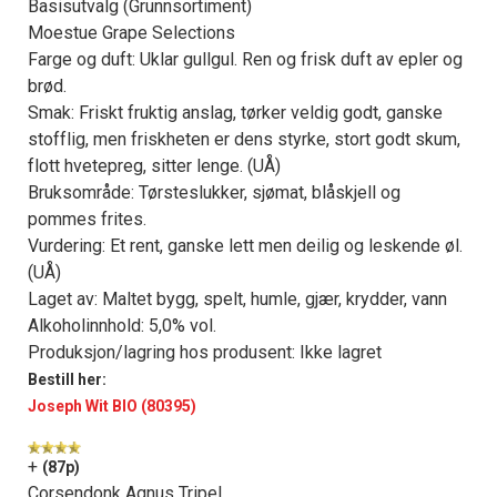
Basisutvalg (Grunnsortiment)
Moestue Grape Selections
Farge og duft: Uklar gullgul. Ren og frisk duft av epler og
brød.
Smak: Friskt fruktig anslag, tørker veldig godt, ganske
stofflig, men friskheten er dens styrke, stort godt skum,
flott hvetepreg, sitter lenge. (UÅ)
Bruksområde: Tørsteslukker, sjømat, blåskjell og
pommes frites.
Vurdering: Et rent, ganske lett men deilig og leskende øl.
(UÅ)
Laget av: Maltet bygg, spelt, humle, gjær, krydder, vann
Alkoholinnhold: 5,0% vol.
Produksjon/lagring hos produsent: Ikke lagret
Bestill her:
Joseph Wit BIO (80395)
+
(87p)
Corsendonk Agnus Tripel