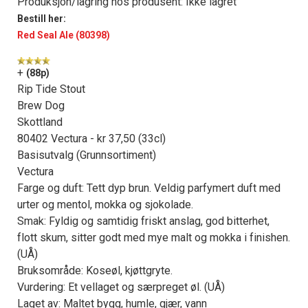
Produksjon/lagring hos produsent: Ikke lagret
Bestill her:
Red Seal Ale (80398)
+
(88p)
Rip Tide Stout
Brew Dog
Skottland
80402 Vectura - kr 37,50 (33cl)
Basisutvalg (Grunnsortiment)
Vectura
Farge og duft: Tett dyp brun. Veldig parfymert duft med
urter og mentol, mokka og sjokolade.
Smak: Fyldig og samtidig friskt anslag, god bitterhet,
flott skum, sitter godt med mye malt og mokka i finishen.
(UÅ)
Bruksområde: Koseøl, kjøttgryte.
Vurdering: Et vellaget og særpreget øl. (UÅ)
Laget av: Maltet bygg, humle, gjær, vann