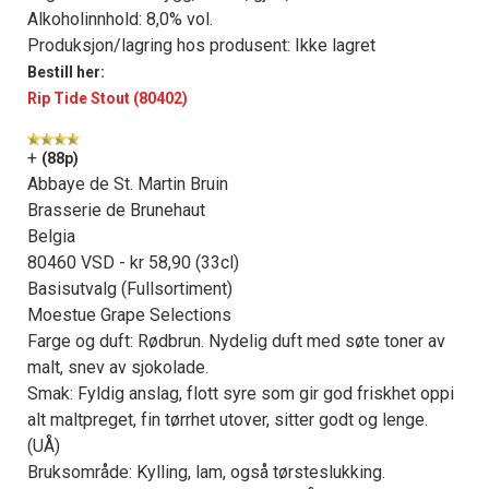
Alkoholinnhold: 8,0% vol.
Produksjon/lagring hos produsent: Ikke lagret
Bestill her:
Rip Tide Stout (80402)
+
(88p)
Abbaye de St. Martin Bruin
Brasserie de Brunehaut
Belgia
80460 VSD - kr 58,90 (33cl)
Basisutvalg (Fullsortiment)
Moestue Grape Selections
Farge og duft: Rødbrun. Nydelig duft med søte toner av
malt, snev av sjokolade.
Smak: Fyldig anslag, flott syre som gir god friskhet oppi
alt maltpreget, fin tørrhet utover, sitter godt og lenge.
(UÅ)
Bruksområde: Kylling, lam, også tørsteslukking.