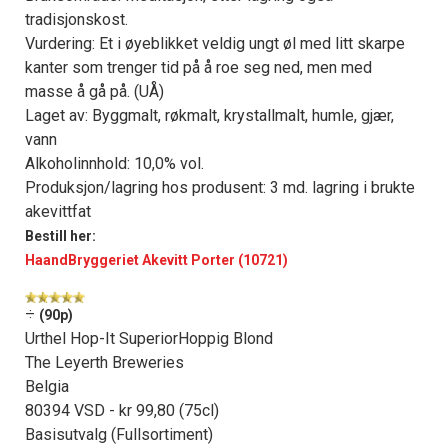
tradisjonskost.
Vurdering: Et i øyeblikket veldig ungt øl med litt skarpe
kanter som trenger tid på å roe seg ned, men med
masse å gå på. (UÅ)
Laget av: Byggmalt, røkmalt, krystallmalt, humle, gjær,
vann
Alkoholinnhold: 10,0% vol.
Produksjon/lagring hos produsent: 3 md. lagring i brukte
akevittfat
Bestill her:
HaandBryggeriet Akevitt Porter (10721)
÷
(90p)
Urthel Hop-It SuperiorHoppig Blond
The Leyerth Breweries
Belgia
80394 VSD - kr 99,80 (75cl)
Basisutvalg (Fullsortiment)