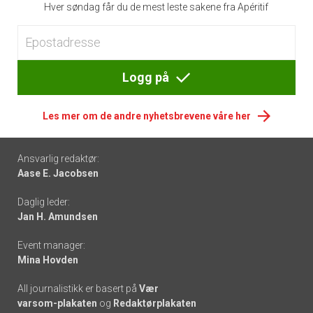
Hver søndag får du de mest leste sakene fra Apéritif
Logg på
Les mer om de andre nyhetsbrevene våre her
Footer
Ansvarlig redaktør:
Aase E. Jacobsen
-
Daglig leder:
links
Jan H. Amundsen
Event manager:
Mina Hovden
All journalistikk er basert på
Vær
varsom-plakaten
og
Redaktørplakaten