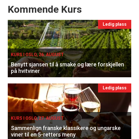
Events
Kommende Kurs
Ledig plass
KURS I OSLO, 26. AUGUST
Benytt sjansen til å smake og lære forskjellen
på hvitviner
Ledig plass
KURS I OSLO, 27. AUGUST
Sammenlign franske klassikere og ungarske
viner til en 5-retters meny