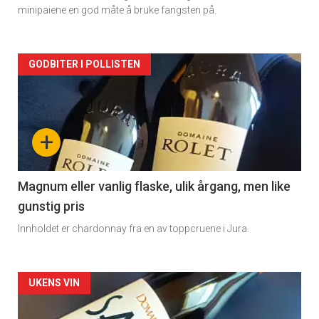
minipaiene en god måte å bruke fangsten på.
Forsiden
GODBITER I POLLISTEN
akkurat
nå
+
-
3
Magnum eller vanlig flaske, ulik årgang, men like
gunstig pris
Innholdet er chardonnay fra en av toppcruene i Jura.
Forsiden
UKENS VIN
akkurat