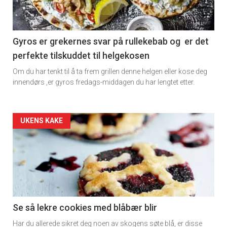
Gyros er grekernes svar på rullekebab og er det
perfekte tilskuddet til helgekosen
Om du har tenkt til å ta frem grillen denne helgen eller kose deg
innendørs ,er gyros fredags-middagen du har lengtet etter.
Forsiden
UKENS KAKE
akkurat
nå
-
2
Se så lekre cookies med blåbær blir
Har du allerede sikret deg noen av skogens søte blå, er disse