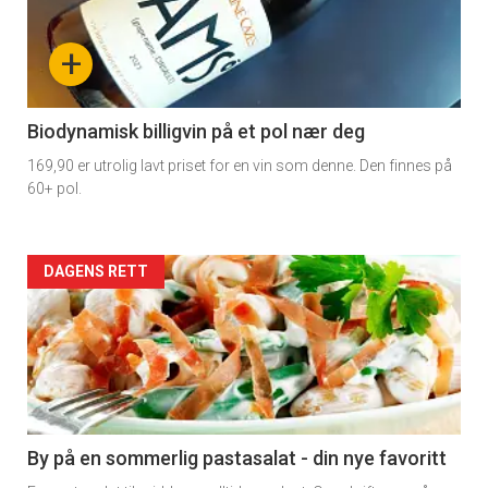
nå
+
-
4
Biodynamisk billigvin på et pol nær deg
169,90 er utrolig lavt priset for en vin som denne. Den finnes på
60+ pol.
Forsiden
DAGENS RETT
akkurat
nå
-
5
By på en sommerlig pastasalat - din nye favoritt