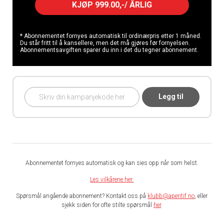
KJØP 999.00,-/ ÅRLIG
* Abonnementet fornyes automatisk til ordinærpris etter 1 måned.
Du står fritt til å kansellere, men det må gjøres før fornyelsen.
Abonnementsavgiften sparer du inn i det du tegner abonnement.
Legg til
Abonnementet fornyes automatisk og kan sies opp når som helst.
Les vilkårene her.
Spørsmål angående abonnement? Kontakt oss på
klubb@aperitif.no
, eller
sjekk siden for ofte stilte spørsmål
her
.