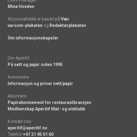
Mina Hovden
All journalistikk er basert på
Vær
varsom-plakaten
og
Redaktørplakaten
Om informasjonskapsler
Om Apéritif:
På nett og papir siden 1995
Annonsere:
Informasjon og priser nett/papir
Abonnere:
Papirabonnement for restaurantbransjen
Medlemskap Apéritif Mat- og vinklubb
Kontakt oss:
aperitif@aperitif.no
Telefon
+47 21 45 61 60