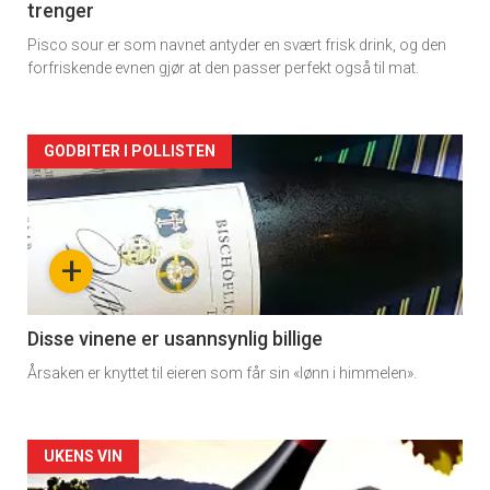
trenger
Pisco sour er som navnet antyder en svært frisk drink, og den
forfriskende evnen gjør at den passer perfekt også til mat.
Forsiden
GODBITER I POLLISTEN
akkurat
nå
+
-
3
Disse vinene er usannsynlig billige
Årsaken er knyttet til eieren som får sin «lønn i himmelen».
Forsiden
UKENS VIN