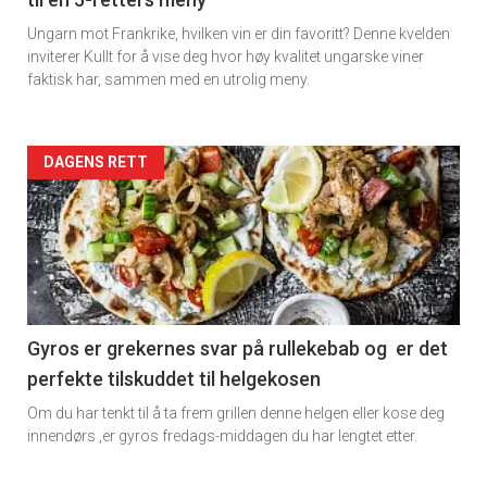
Ungarn mot Frankrike, hvilken vin er din favoritt? Denne kvelden
inviterer Kullt for å vise deg hvor høy kvalitet ungarske viner
faktisk har, sammen med en utrolig meny.
Forsiden
DAGENS RETT
akkurat
nå
-
6
Gyros er grekernes svar på rullekebab og er det
perfekte tilskuddet til helgekosen
Om du har tenkt til å ta frem grillen denne helgen eller kose deg
innendørs ,er gyros fredags-middagen du har lengtet etter.