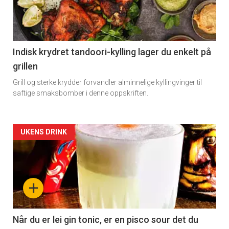
Indisk krydret tandoori-kylling lager du enkelt på
grillen
Grill og sterke krydder forvandler alminnelige kyllingvinger til
saftige smaksbomber i denne oppskriften.
Forsiden
UKENS DRINK
akkurat
nå
+
-
2
Når du er lei gin tonic, er en pisco sour det du