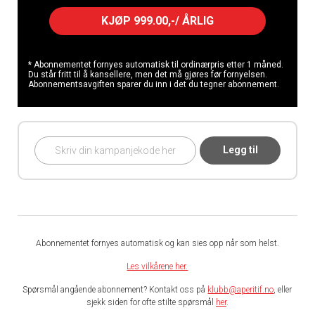
KJØP 999.00,-/ ÅRLIG
* Abonnementet fornyes automatisk til ordinærpris etter 1 måned.
Du står fritt til å kansellere, men det må gjøres før fornyelsen.
Abonnementsavgiften sparer du inn i det du tegner abonnement.
Legg til
Abonnementet fornyes automatisk og kan sies opp når som helst.
Les vilkårene her.
Spørsmål angående abonnement? Kontakt oss på
klubb@aperitif.no
, eller
sjekk siden for ofte stilte spørsmål
her
.