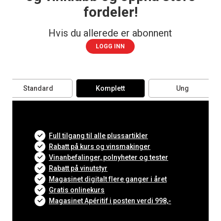
fordeler!
Hvis du allerede er abonnent
LOGG INN
Standard
Komplett
Ung
Full tilgang til alle plussartikler
Rabatt på kurs og vinsmakinger
Vinanbefalinger, polnyheter og tester
Rabatt på vinutstyr
Magasinet digitalt flere ganger i året
Gratis onlinekurs
Magasinet Apéritif i posten verdi 998,-