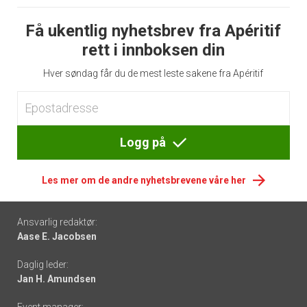
Få ukentlig nyhetsbrev fra Apéritif
rett i innboksen din
Hver søndag får du de mest leste sakene fra Apéritif
Logg på
Les mer om de andre nyhetsbrevene våre her
Footer
Ansvarlig redaktør:
Aase E. Jacobsen
-
Daglig leder:
links
Jan H. Amundsen
Event manager: