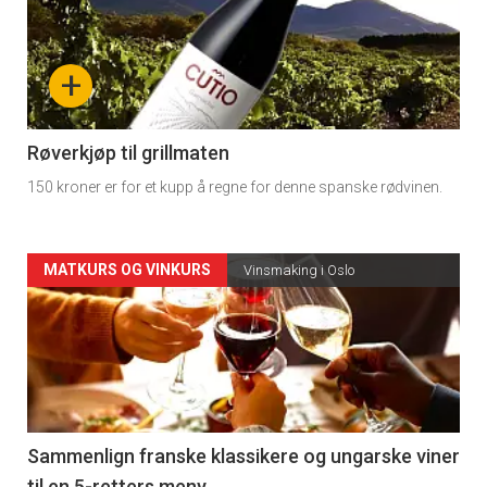
akkurat
nå
+
-
4
Røverkjøp til grillmaten
150 kroner er for et kupp å regne for denne spanske rødvinen.
Forsiden
MATKURS OG VINKURS
Vinsmaking i Oslo
akkurat
nå
-
5
Sammenlign franske klassikere og ungarske viner
til en 5-retters meny