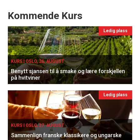
Events
Kommende Kurs
Ledig plass
KURS I OSLO, 26. AUGUST
Benytt sjansen til å smake og lære forskjellen
på hvitviner
Ledig plass
KURS I OSLO, 27. AUGUST
Sammenlign franske klassikere og ungarske