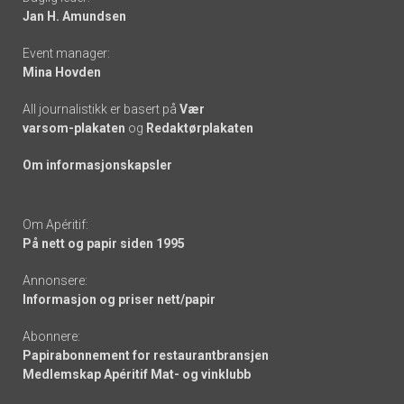
links
Jan H. Amundsen
Event manager:
Mina Hovden
All journalistikk er basert på
Vær
varsom-plakaten
og
Redaktørplakaten
Om informasjonskapsler
Om Apéritif:
På nett og papir siden 1995
Annonsere:
Informasjon og priser nett/papir
Abonnere:
Papirabonnement for restaurantbransjen
Medlemskap Apéritif Mat- og vinklubb