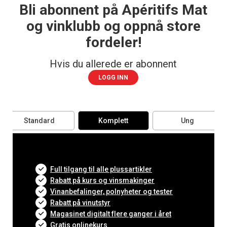
Bli abonnent på Apéritifs Mat
og vinklubb og oppnå store
fordeler!
Hvis du allerede er abonnent
LOGG INN
Standard
Komplett
Ung
Full tilgang til alle plussartikler
Rabatt på kurs og vinsmakinger
Vinanbefalinger, polnyheter og tester
Rabatt på vinutstyr
Magasinet digitalt flere ganger i året
Gratis onlinekurs