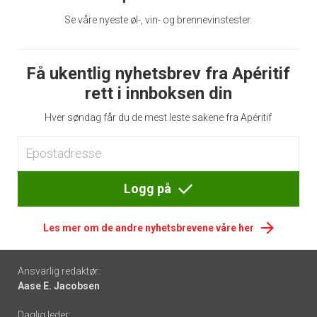
Se våre nyeste øl-, vin- og brennevinstester.
Få ukentlig nyhetsbrev fra Apéritif
rett i innboksen din
Hver søndag får du de mest leste sakene fra Apéritif
Logg på
Les mer om de andre nyhetsbrevene våre her
Footer
Ansvarlig redaktør:
Aase E. Jacobsen
-
Daglig leder: