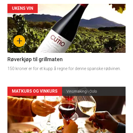
Forsiden
UKENS VIN
akkurat
nå
+
-
4
Røverkjøp til grillmaten
150 kroner er for et kupp å regne for denne spanske rødvinen.
Forsiden
MATKURS OG VINKURS
Vinsmaking i Oslo
akkurat
nå
-