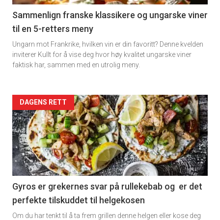
5
Sammenlign franske klassikere og ungarske viner
til en 5-retters meny
Ungarn mot Frankrike, hvilken vin er din favoritt? Denne kvelden
inviterer Kullt for å vise deg hvor høy kvalitet ungarske viner
faktisk har, sammen med en utrolig meny.
Forsiden
DAGENS RETT
akkurat
nå
-
6
Gyros er grekernes svar på rullekebab og er det
perfekte tilskuddet til helgekosen
Om du har tenkt til å ta frem grillen denne helgen eller kose deg