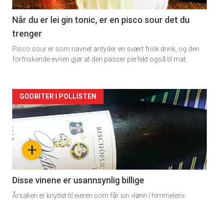
-
2
Når du er lei gin tonic, er en pisco sour det du
trenger
Pisco sour er som navnet antyder en svært frisk drink, og den
forfriskende evnen gjør at den passer perfekt også til mat.
Forsiden
GODBITER I POLLISTEN
akkurat
nå
+
-
3
Disse vinene er usannsynlig billige
Årsaken er knyttet til eieren som får sin «lønn i himmelen».