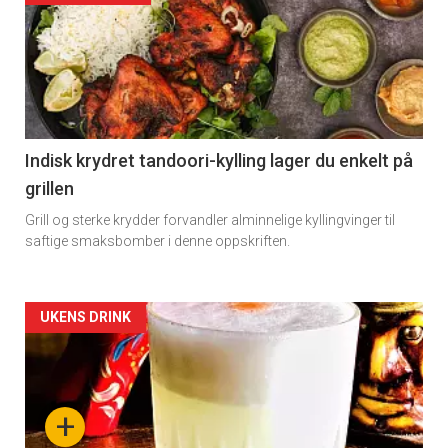
Indisk krydret tandoori-kylling lager du enkelt på
grillen
Grill og sterke krydder forvandler alminnelige kyllingvinger til
saftige smaksbomber i denne oppskriften.
Forsiden
UKENS DRINK
akkurat
nå
+