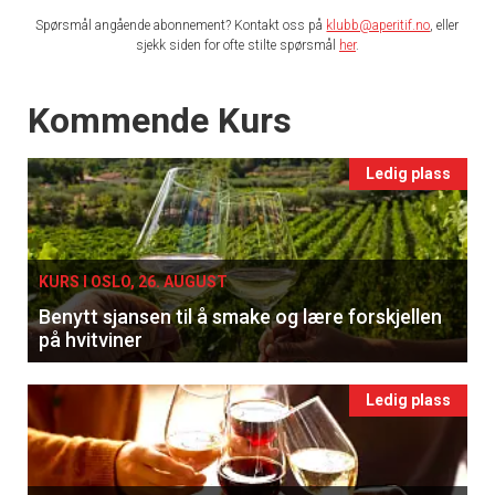
Spørsmål angående abonnement? Kontakt oss på
klubb@aperitif.no
, eller
sjekk siden for ofte stilte spørsmål
her
.
Events
Kommende Kurs
Ledig plass
KURS I OSLO, 26. AUGUST
Benytt sjansen til å smake og lære forskjellen
på hvitviner
Ledig plass