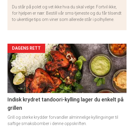
Du står på polet og vet ikke hva du skal velge. Fortvil ikke,
for hjelpen er nær: Bestill vår sms-tjeneste og du får tilsendt
to ukentlige tips om viner som allerede står i polhyllene.
Artikler
DAGENS RETT
detail
-
section
11
Indisk krydret tandoori-kylling lager du enkelt på
grillen
Grill og sterke krydder forvandler alminnelige kyllingvinger til
saftige smaksbomber i denne oppskriften.