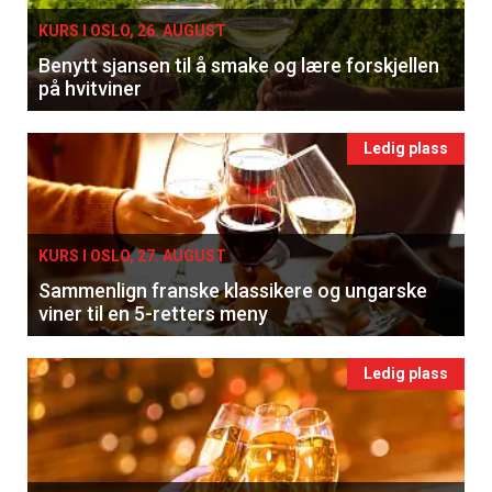
KURS I OSLO, 26. AUGUST
Benytt sjansen til å smake og lære forskjellen
på hvitviner
Ledig plass
KURS I OSLO, 27. AUGUST
Sammenlign franske klassikere og ungarske
viner til en 5-retters meny
Ledig plass