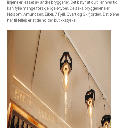
linjene er leaset av andre bryggerier. Det betyr at du til enhver tid
kan fylle mange forskjellige øltyper. De seks bryggeriene er
Nøisom, Amundsen, Eiker, 7 Fjell, Qvart og Skifjorden. Det ølene
har til felles er at de holder butikkstyrke.