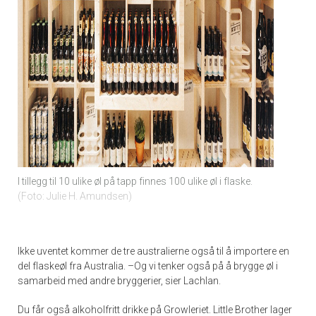
I tillegg til 10 ulike øl på tapp finnes 100 ulike øl i flaske.
Foto: Julie H. Amundsen
Ikke uventet kommer de tre australierne også til å importere en
del flaskeøl fra Australia. –Og vi tenker også på å brygge øl i
samarbeid med andre bryggerier, sier Lachlan.
Du får også alkoholfritt drikke på Growleriet. Little Brother lager