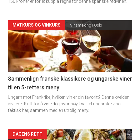
150 kroner er for et kupp å regne for denne spanske rødvinen.
Forsiden
MATKURS OG VINKURS
Vinsmaking i Oslo
akkurat
nå
-
5
Sammenlign franske klassikere og ungarske viner
til en 5-retters meny
Ungarn mot Frankrike, hvilken vin er din favoritt? Denne kvelden
inviterer Kullt for å vise deg hvor høy kvalitet ungarske viner
faktisk har, sammen med en utrolig meny.
Forsiden
DAGENS RETT