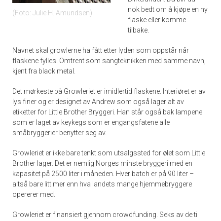
nok bedt om å kjøpe en ny
Foto: Julie H. Amundsen
flaske eller komme
tilbake.
Navnet skal growlerne ha fått etter lyden som oppstår når
flaskene fylles. Omtrent som sangteknikken med samme navn,
kjent fra black metal.
Det mørkeste på Growleriet er imidlertid flaskene. Interiøret er av
lys finer og er designet av Andrew som også lager alt av
etiketter for Little Brother Bryggeri. Han står også bak lampene
som er laget av keykegs som er engangsfatene alle
småbryggerier benytter seg av.
Growleriet er ikke bare tenkt som utsalgssted for ølet som Little
Brother lager. Det er nemlig Norges minste bryggeri med en
kapasitet på 2500 liter i måneden. Hver batch er på 90 liter –
altså bare litt mer enn hva landets mange hjemmebryggere
opererer med.
Growleriet er finansiert gjennom crowdfunding. Seks av de ti