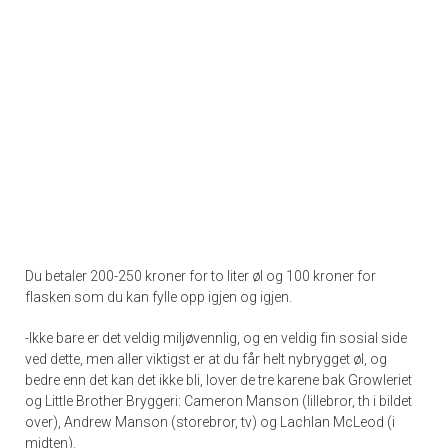
Du betaler 200-250 kroner for to liter øl og 100 kroner for
flasken som du kan fylle opp igjen og igjen.
-Ikke bare er det veldig miljøvennlig, og en veldig fin sosial side
ved dette, men aller viktigst er at du får helt nybrygget øl, og
bedre enn det kan det ikke bli, lover de tre karene bak Growleriet
og Little Brother Bryggeri: Cameron Manson (lillebror, th i bildet
over), Andrew Manson (storebror, tv) og Lachlan McLeod (i
midten).