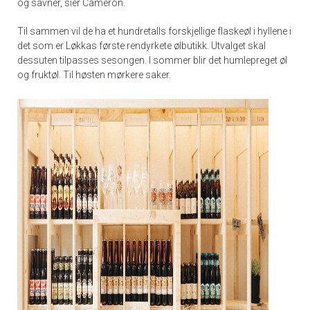
og savner, sier Cameron.
Til sammen vil de ha et hundretalls forskjellige flaskeøl i hyllene i
det som er Løkkas første rendyrkete ølbutikk. Utvalget skal
dessuten tilpasses sesongen. I sommer blir det humlepreget øl
og fruktøl. Til høsten mørkere saker.