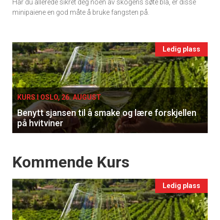
Har du allerede sikret deg noen av skogens søte blå, er disse
Ukens
minipaiene en god måte å bruke fangsten på.
vin
Events
Ledig plass
single
KURS I OSLO, 26. AUGUST
Benytt sjansen til å smake og lære forskjellen
på hvitviner
Events
Kommende Kurs
Ledig plass