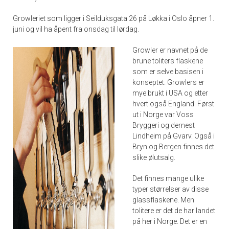
Growleriet som ligger i Seilduksgata 26 på Løkka i Oslo åpner 1.
juni og vil ha åpent fra onsdag til lørdag.
Growler er navnet på de
brune toliters flaskene
som er selve basisen i
konseptet. Growlers er
mye brukt i USA og etter
hvert også England. Først
ut i Norge var Voss
Bryggeri og dernest
Lindheim på Gvarv. Også i
Bryn og Bergen finnes det
slike ølutsalg.
Det finnes mange ulike
typer størrelser av disse
glassflaskene. Men
tolitere er det de har landet
på her i Norge. Det er en