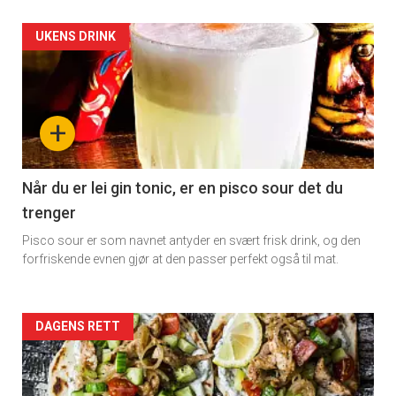
Artikler
UKENS DRINK
detail
-
+
section
11
Når du er lei gin tonic, er en pisco sour det du
trenger
Dagens
Pisco sour er som navnet antyder en svært frisk drink, og den
rett
forfriskende evnen gjør at den passer perfekt også til mat.
Artikler
DAGENS RETT
detail