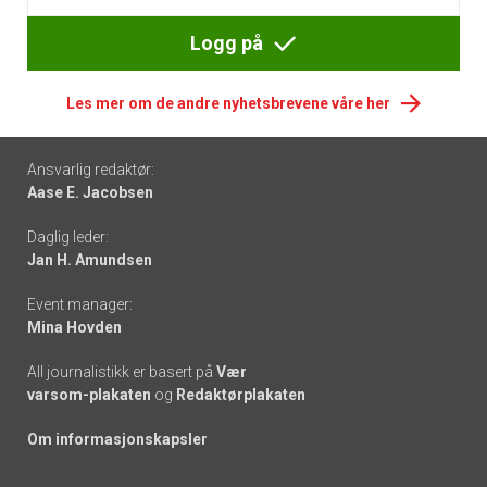
Logg på
Les mer om de andre nyhetsbrevene våre her
Footer
Ansvarlig redaktør:
Aase E. Jacobsen
-
Daglig leder:
links
Jan H. Amundsen
Event manager:
Mina Hovden
All journalistikk er basert på
Vær
varsom-plakaten
og
Redaktørplakaten
Om informasjonskapsler