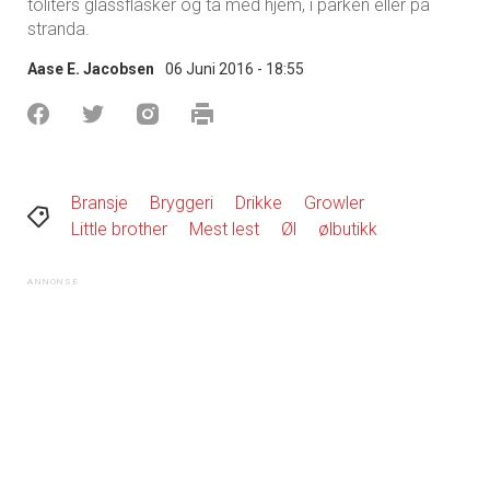
toliters glassflasker og ta med hjem, i parken eller på
stranda.
Aase E. Jacobsen
06 Juni 2016 - 18:55
Bransje
Bryggeri
Drikke
Growler
Little brother
Mest lest
Øl
ølbutikk