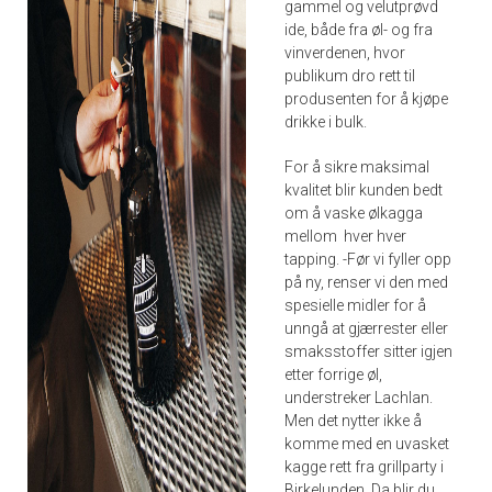
gammel og velutprøvd
ide, både fra øl- og fra
vinverdenen, hvor
publikum dro rett til
produsenten for å kjøpe
drikke i bulk.
For å sikre maksimal
kvalitet blir kunden bedt
om å vaske ølkagga
mellom hver hver
tapping. -Før vi fyller opp
på ny, renser vi den med
spesielle midler for å
unngå at gjærrester eller
smaksstoffer sitter igjen
etter forrige øl,
understreker Lachlan.
Men det nytter ikke å
komme med en uvasket
kagge rett fra grillparty i
Birkelunden. Da blir du