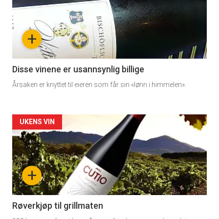
akkurat
nå
+
-
3
Disse vinene er usannsynlig billige
Årsaken er knyttet til eieren som får sin «lønn i himmelen».
Forsiden
UKENS VIN
akkurat
nå
+
-
4
Røverkjøp til grillmaten