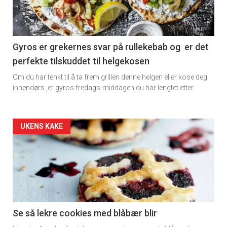
-
section
11
Gyros er grekernes svar på rullekebab og er det
perfekte tilskuddet til helgekosen
Dagens
Om du har tenkt til å ta frem grillen denne helgen eller kose deg
rett
innendørs ,er gyros fredags-middagen du har lengtet etter.
2
Artikler
UKENS KAKE
detail
-
section
11
Se så lekre cookies med blåbær blir