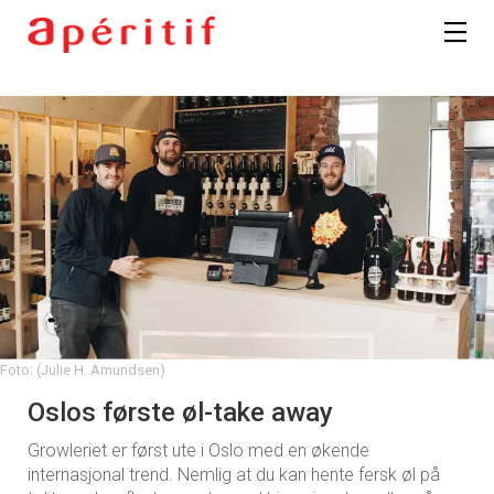
Foto: (Julie H. Amundsen)
Oslos første øl-take away
Growleriet er først ute i Oslo med en økende
internasjonal trend. Nemlig at du kan hente fersk øl på