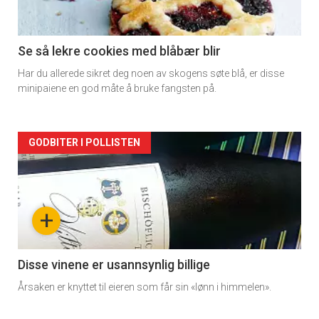
section
11
Se så lekre cookies med blåbær blir
Har du allerede sikret deg noen av skogens søte blå, er disse
minipaiene en god måte å bruke fangsten på.
Artikler
GODBITER I POLLISTEN
detail
-
+
section
11
Disse vinene er usannsynlig billige
Årsaken er knyttet til eieren som får sin «lønn i himmelen».
Dagens