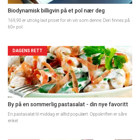
4
Biodynamisk billigvin på et pol nær deg
169,90 er utrolig lavt priset for en vin som denne. Den finnes på
60+ pol.
Forsiden
DAGENS RETT
akkurat
nå
-
5
By på en sommerlig pastasalat - din nye favoritt
En pastasalat til middag er alltid populært. Oppskriften er såre
enkel.