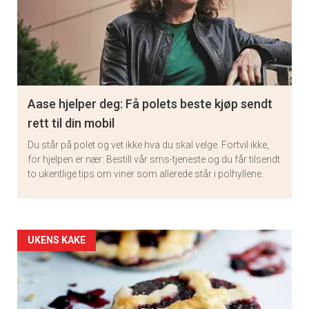
Aase hjelper deg: Få polets beste kjøp sendt
rett til din mobil
Du står på polet og vet ikke hva du skal velge. Fortvil ikke,
for hjelpen er nær: Bestill vår sms-tjeneste og du får tilsendt
to ukentlige tips om viner som allerede står i polhyllene.
Artikler
UKENS KAKE
detail
-