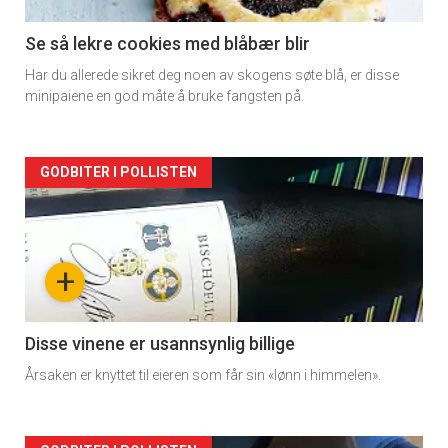
Se så lekre cookies med blåbær blir
Har du allerede sikret deg noen av skogens søte blå, er disse
minipaiene en god måte å bruke fangsten på.
Forsiden
GODBITER I POLLISTEN
akkurat
nå
+
-
2
Disse vinene er usannsynlig billige
Årsaken er knyttet til eieren som får sin «lønn i himmelen».