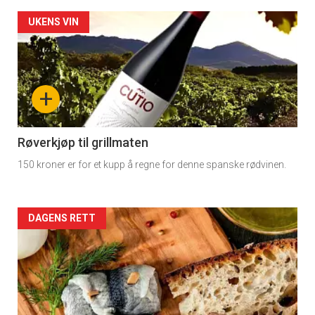
rett
Artikler
UKENS VIN
detail
-
+
section
11
Røverkjøp til grillmaten
150 kroner er for et kupp å regne for denne spanske rødvinen.
Dagens
rett
Artikler
DAGENS RETT
2
detail
-
section