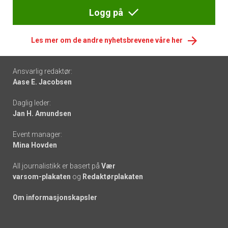
Logg på
Les mer om de andre nyhetsbrevene våre her
Footer
Ansvarlig redaktør:
Aase E. Jacobsen
-
Daglig leder:
links
Jan H. Amundsen
Event manager:
Mina Hovden
All journalistikk er basert på
Vær
varsom-plakaten
og
Redaktørplakaten
Om informasjonskapsler