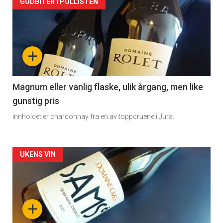
Forsiden
GODBITER I POLLISTEN
akkurat
nå
+
-
3
Magnum eller vanlig flaske, ulik årgang, men like
gunstig pris
Innholdet er chardonnay fra en av toppcruene i Jura.
Forsiden
UKENS VIN
akkurat
nå
+
-