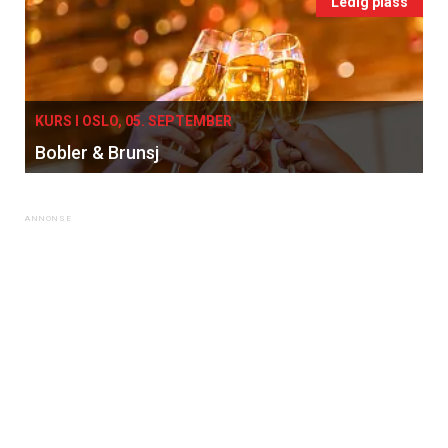
kan fritt velge hvilke du ønsker å få
Ledig plass
tilsendt.
Registrer deg
KURS I OSLO, 05. SEPTEMBER
Bobler & Brunsj