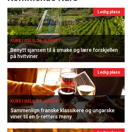
Ledig plass
KURS I OSLO, 26. AUGUST
Benytt sjansen til å smake og lære forskjellen
på hvitviner
Ledig plass
×
KURS I OSLO, 27. AUGUST
Få ukentlige nyhetsbrev fra
Sammenlign franske klassikere og ungarske
Apéritif
viner til en 5-retters meny
Vi tilbyr flere ukentlige nyhetsbrev. Du