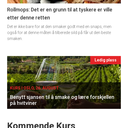
11
Rollmops: Det er en grunn til at tyskere er ville
etter denne retten
Ukens
Det er ikke bare for at den smaker godt med en snaps, men
vin
også for at denne måten å tilberede sild på får ut den beste
smaken.
Events
Ledig plass
single
KURS I OSLO, 26. AUGUST
Benytt sjansen til å smake og lære forskjellen
på hvitviner
Events
Kommende Kurs