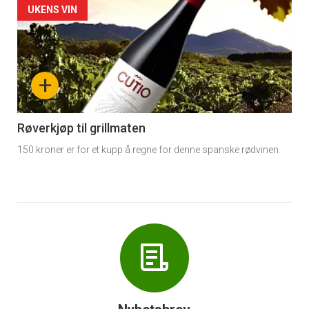
Forsiden
UKENS VIN
akkurat
nå
+
-
6
Røverkjøp til grillmaten
150 kroner er for et kupp å regne for denne spanske rødvinen.