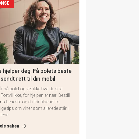
ONSE
 hjelper deg: Få polets beste
 sendt rett til din mobil
år på polet og vet ikke hva du skal
 Fortvil ikke, for hjelpen er nær: Bestill
ms-tjeneste og du får tilsendt to
lige tips om viner som allerede står i
llene.
ele saken