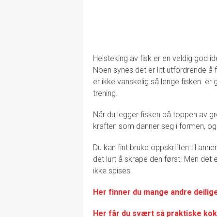
Helsteking av fisk er en veldig god 
Noen synes det er litt utfordrende å 
er ikke vanskelig så lenge fisken er 
trening.
Når du legger fisken på toppen av gr
kraften som danner seg i formen, og 
Du kan fint bruke oppskriften til annen
det lurt å skrape den først. Men det e
ikke spises.
Her finner du mange andre deilig
Her får du svært så praktisk
e kok