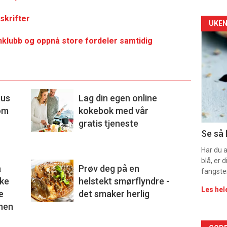
skrifter
Arti
UKEN
inklubb og oppnå store fordeler samtidig
deta
-
sec
aus
Lag din egen online
11
om
kokebok med vår
gratis tjeneste
Dag
Se så 
rett
Har du 
blå, er
a
Prøv deg på en
fangste
eke
helstekt smørflyndre -
Les hel
e
det smaker herlig
vnen