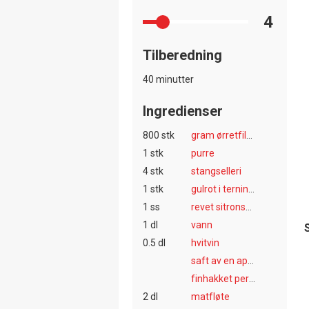
4
Tilberedning
40 minutter
Ingredienser
800 stk
gram ørretfilet, uten skinn og bein
1 stk
purre
4 stk
stangselleri
1 stk
gulrot i terninger
1 ss
revet sitronskall
1 dl
vann
0.5 dl
hvitvin
saft av en appelsin
finhakket persille
2 dl
matfløte