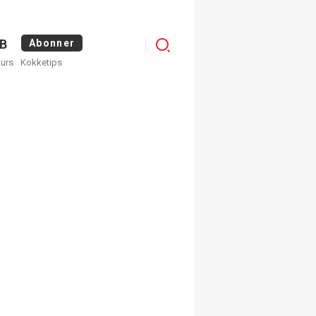
Logg
B
Abonner
kurs
Kokketips
inn