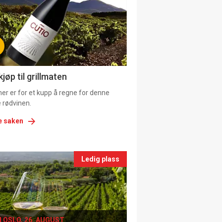
tion
ns
jøp til grillmaten
er er for et kupp å regne for denne
 rødvinen.
e saken
nts
Ledig plass
le
I OSLO, 26. AUGUST