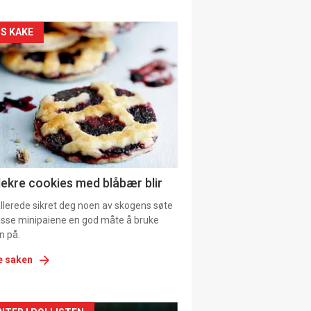
kler
S KAKE
il
tion
ens
lekre cookies med blåbær blir
allerede sikret deg noen av skogens søte
 disse minipaiene en god måte å bruke
n på.
e saken