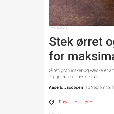
Foto: (Istock)
Stek ørret 
for maksim
Ørret, grønnsaker og væske er alt
å lage enn du kanskje tror.
Aase E. Jacobsen
10 September 2
Dagens rett
ørret