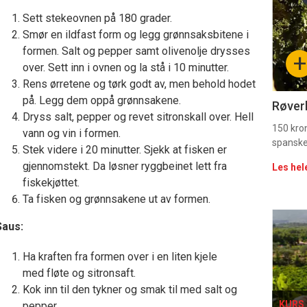
-
Sett stekeovnen på 180 grader.
Smør en ildfast form og legg grønnsaksbitene i
sec
formen. Salt og pepper samt olivenolje drysses
+
over. Sett inn i ovnen og la stå i 10 minutter.
11
Rens ørretene og tørk godt av, men behold hodet
Uke
på. Legg dem oppå grønnsakene.
Røverk
Dryss salt, pepper og revet sitronskall over. Hell
vin
150 kron
vann og vin i formen.
spanske
Stek videre i 20 minutter. Sjekk at fisken er
gjennomstekt. Da løsner ryggbeinet lett fra
Les hel
fiskekjøttet.
Ta fisken og grønnsakene ut av formen.
Eve
Saus:
sing
Ha kraften fra formen over i en liten kjele
med fløte og sitronsaft.
Kok inn til den tykner og smak til med salt og
KURS 
pepper.