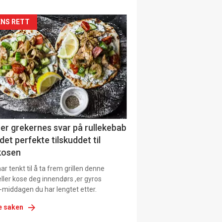
kler
NS RETT
il
tion
er grekernes svar på rullekebab
det perfekte tilskuddet til
kosen
r tenkt til å ta frem grillen denne
ller kose deg innendørs ,er gyros
-middagen du har lengtet etter.
e saken