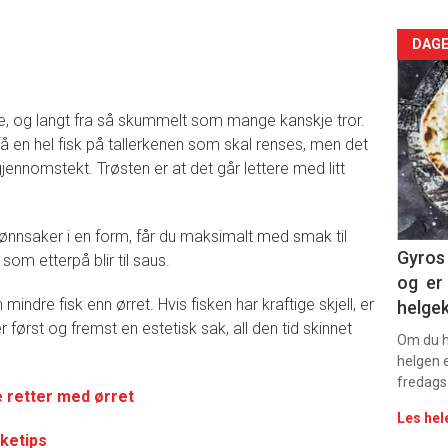
Arti
DAGE
deta
ide, og langt fra så skummelt som mange kanskje tror.
-
få en hel fisk på tallerkenen som skal renses, men det
gjennomstekt. Trøsten er at det går lettere med litt
sec
11
ønnsaker i en form, får du maksimalt med smak til
Gyros 
som etterpå blir til saus.
og er 
 mindre fisk enn ørret. Hvis fisken har kraftige skjell, er
helge
r først og fremst en estetisk sak, all den tid skinnet
Om du ha
helgen e
fredags
e retter med ørret
Les hel
ketips