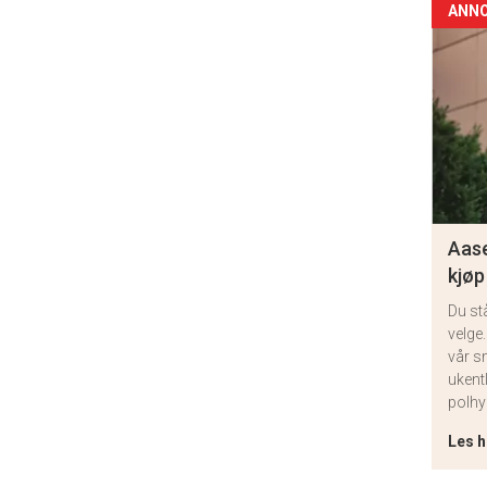
ANN
Aase
kjøp
Du st
velge.
vår s
ukent
polhy
Les h