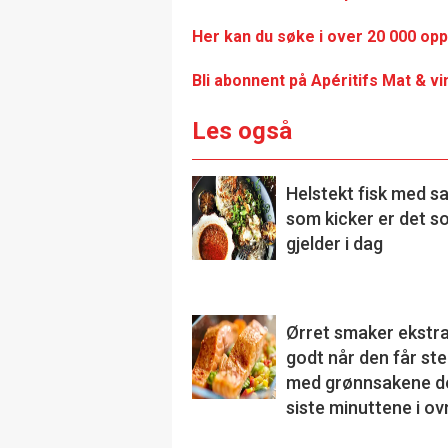
Her kan du søke i over 20 000 opp
Bli abonnent på Apéritifs Mat & v
Les også
Helstekt fisk med s
som kicker er det s
gjelder i dag
Ørret smaker ekstr
godt når den får st
med grønnsakene d
siste minuttene i o