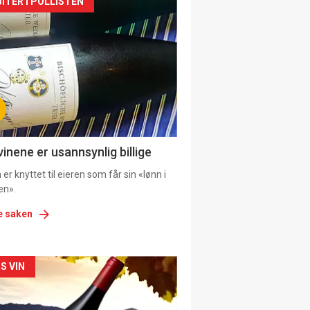
kler
ITER I POLLISTEN
il
tion
ens
vinene er usannsynlig billige
er knyttet til eieren som får sin «lønn i
en».
e saken
kler
S VIN
il