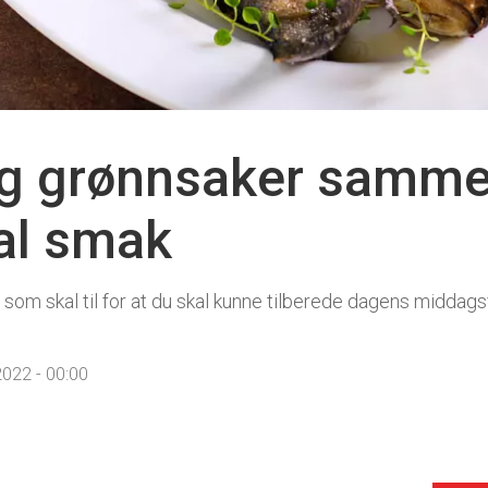
og grønnsaker samme
al smak
 som skal til for at du skal kunne tilberede dagens midda
022 - 00:00