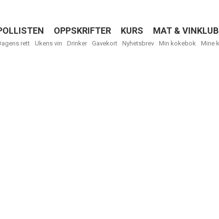
POLLISTEN
OPPSKRIFTER
KURS
MAT & VINKLUB
Menu
Dagens rett
Ukens vin
Drinker
Gavekort
Nyhetsbrev
Min kokebok
Mine 