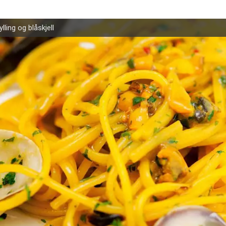
lling og blåskjell