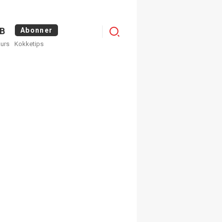
Logg
B
Abonner
kurs
Kokketips
inn
×
ge nyhetsbrev fra
Apéritif
 ukentlige nyhetsbrev. Du
 hvilke du ønsker å få
egistrer deg