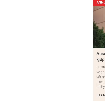
ANN
Aase
kjøp
Du st
velge.
vår s
ukent
polhy
Les h