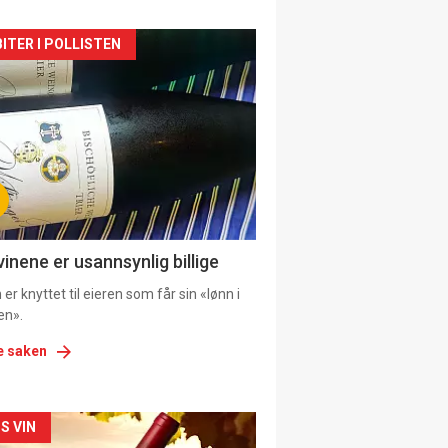
kler
ITER I POLLISTEN
il
tion
vinene er usannsynlig billige
er knyttet til eieren som får sin «lønn i
en».
e saken
kler
S VIN