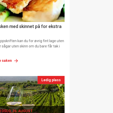
tion
ns
fisken med skinnet på for ekstra
pskriften kan du for øvrig fint lage uten
ller sågar uten skinn om du bare får tak i
e saken
nts
Ledig plass
le
I OSLO, 26. AUGUST