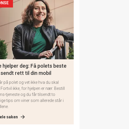
ONSE
 hjelper deg: Få polets beste
 sendt rett til din mobil
år på polet og vet ikke hva du skal
 Fortvil ikke, for hjelpen er nær: Bestill
ms-tjeneste og du får tilsendt to
lige tips om viner som allerede står i
llene.
ele saken