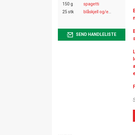
150 g
spagetti
B
25 stk
blåskjell og/eller hjerteskjell, kokte
SEND HANDLELISTE
S