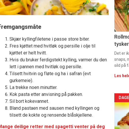
-
sec
11
Fremgangsmåte
Dag
Rollmo
Skjær kyllingfiletene i passe store biter.
tysker
Fres kjøttet med hvitløk og persille i olje til
rett
kjøttet er helt hvitt.
Det er 
2
Hvis du bruker ferdigstekt kylling, varmer du den
snaps, 
sild på 
lett i pannen med hvitløk og persille.
Tilsett hvitvin og fløte og ha i safran (evt
Les hel
gurkemeie).
La trekke noen minutter.
Kok pasta etter anvisning på pakken.
Arti
DAGE
Sil bort kokevannet.
Bland pastaen med sausen med kyllingen og
deta
tilsett de kokte og rensende blåskjellene.
-
Mange deilige retter med spagetti venter på deg