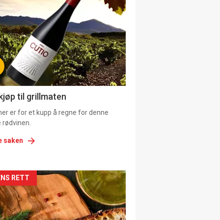
il
tion
ens
jøp til grillmaten
er er for et kupp å regne for denne
 rødvinen.
e saken
kler
NS RETT
il