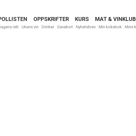
POLLISTEN
OPPSKRIFTER
KURS
MAT & VINKLUB
Menu
Dagens rett
Ukens vin
Drinker
Gavekort
Nyhetsbrev
Min kokebok
Mine 
Få ukentli
Vi tilbyr flere
kan fritt velge
tilsendt.
R