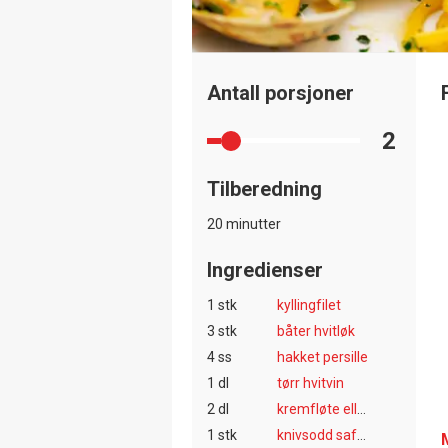
Antall porsjoner
2
Tilberedning
20 minutter
Ingredienser
1 stk
kyllingfilet
3 stk
båter hvitløk
4 ss
hakket persille
1 dl
tørr hvitvin
2 dl
kremfløte eller matfløte
1 stk
knivsodd safran eller litt gurkemeie