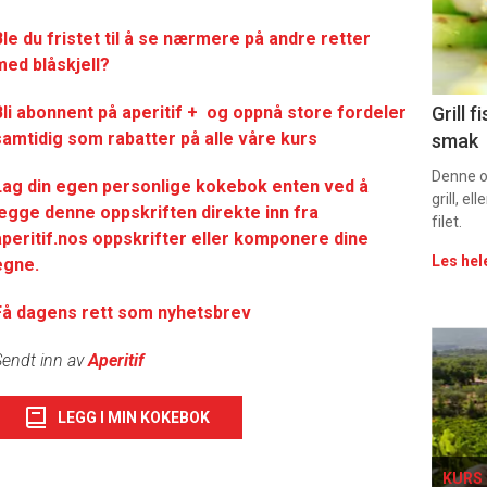
sec
le du fristet til å se nærmere på andre retter
11
med blåskjell?
Uke
Bli abonnent på aperitif + og oppnå store fordeler
Grill 
samtidig som rabatter på alle våre kurs
smak
vin
Denne op
Lag din egen personlige kokebok enten ved å
grill, e
legge denne oppskriften direkte inn fra
filet.
aperitif.nos oppskrifter eller komponere dine
Les hel
egne.
Få dagens rett som nyhetsbrev
Eve
endt inn av
Aperitif
sing
LEGG I MIN KOKEBOK
KURS 