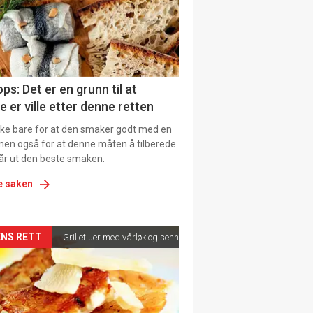
tion
ens
ps: Det er en grunn til at
e er ville etter denne retten
ikke bare for at den smaker godt med en
men også for at denne måten å tilberede
får ut den beste smaken.
e saken
kler
NS RETT
Grillet uer med vårløk og sennepsvinaigrette
il