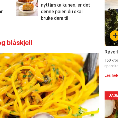
nyttårskalkunen, er det
deta
ar
denne paien du skal
-
bruke dem til
sec
+
11
g blåskjell
Dag
Røverk
rett
150 kron
spanske
Les hel
Arti
DAGE
deta