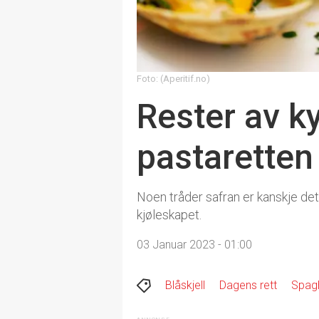
Foto: (Aperitif.no)
Rester av ky
pastaretten 
Noen tråder safran er kanskje det
kjøleskapet.
03 Januar 2023 - 01:00
Blåskjell
Dagens rett
Spagh