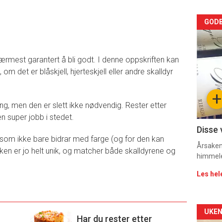
Arti
GODB
deta
ærmest garantert å bli godt. I denne oppskriften kan
-
 om det er blåskjell, hjerteskjell eller andre skalldyr
sec
+
11
ng, men den er slett ikke nødvendig. Rester etter
n super jobb i stedet.
Disse 
, som ikke bare bidrar med farge (og for den kan
Årsaken 
n er jo helt unik, og matcher både skalldyrene og
himmel
Les hel
Arti
UKEN
Har du rester etter