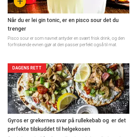
+
section
11
Når du er lei gin tonic, er en pisco sour det du
trenger
Dagens
Pisco sour er som navnet antyder en svært frisk drink, og den
rett
forfriskende evnen gjør at den passer perfekt også til mat.
2
Artikler
DAGENS RETT
detail
-
section
11
Gyros er grekernes svar på rullekebab og er det
perfekte tilskuddet til helgekosen
Ukens