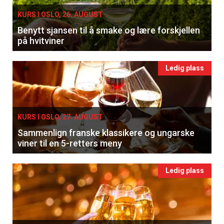
KURS I OSLO, 26. AUGUST
Benytt sjansen til å smake og lære forskjellen
på hvitviner
Ledig plass
KURS I OSLO, 27. AUGUST
Sammenlign franske klassikere og ungarske
viner til en 5-retters meny
Ledig plass