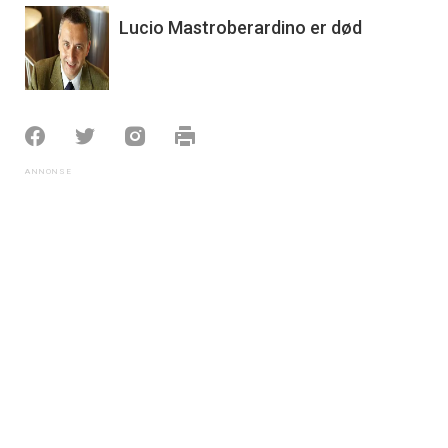
Lucio Mastroberardino er død