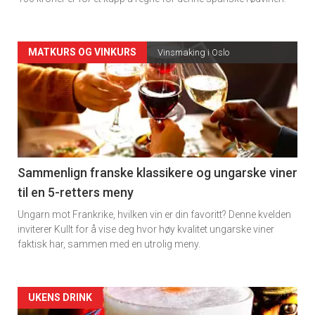
Forsiden
MATKURS OG VINKURS
Vinsmaking i Oslo
akkurat
nå
-
5
Sammenlign franske klassikere og ungarske viner
til en 5-retters meny
Ungarn mot Frankrike, hvilken vin er din favoritt? Denne kvelden
inviterer Kullt for å vise deg hvor høy kvalitet ungarske viner
faktisk har, sammen med en utrolig meny.
Forsiden
UKENS DRINK