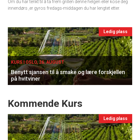
Om du har tenkt til å ta frem grillen denne helgen eller kose deg
vin
innendørs ,er gyros fredags-middagen du har lengtet etter.
Events
Ledig plass
single
KURS I OSLO, 26. AUGUST
Benytt sjansen til å smake og lære forskjellen
på hvitviner
Events
Kommende Kurs
Ledig plass