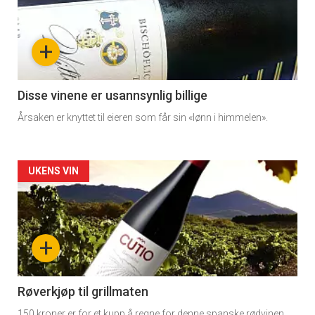
akkurat
nå
+
-
3
Disse vinene er usannsynlig billige
Årsaken er knyttet til eieren som får sin «lønn i himmelen».
Forsiden
UKENS VIN
akkurat
nå
+
-
4
Røverkjøp til grillmaten
150 kroner er for et kupp å regne for denne spanske rødvinen.