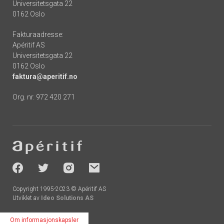
Universitetsgata 22
0162 Oslo
Fakturaadresse:
Apéritif AS
Universitetsgata 22
0162 Oslo
faktura@aperitif.no
Org. nr. 972 420 271
Footer
-
socials
Copyright 1995-2023 © Apéritif AS
Utviklet av
Ideo Solutions AS
Om informasjonskapsler