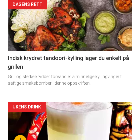
Artikler
DAGENS RETT
detail
-
section
11
Indisk krydret tandoori-kylling lager du enkelt på
grillen
Dagens
Grill og sterke krydder forvandler alminnelige kyllingvinger til
rett
saftige smaksbomber i denne oppskriften.
Artikler
UKENS DRINK
detail
-