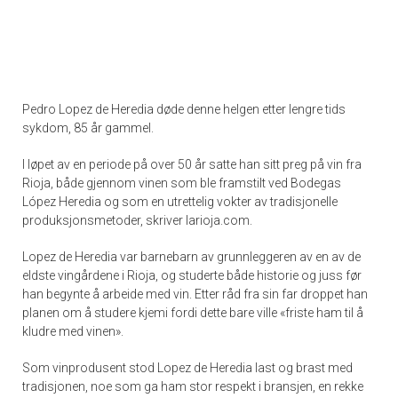
Pedro Lopez de Heredia døde denne helgen etter lengre tids
sykdom, 85 år gammel.
I løpet av en periode på over 50 år satte han sitt preg på vin fra
Rioja, både gjennom vinen som ble framstilt ved Bodegas
López Heredia og som en utrettelig vokter av tradisjonelle
produksjonsmetoder, skriver larioja.com.
Lopez de Heredia var barnebarn av grunnleggeren av en av de
eldste vingårdene i Rioja, og studerte både historie og juss før
han begynte å arbeide med vin. Etter råd fra sin far droppet han
planen om å studere kjemi fordi dette bare ville «friste ham til å
kludre med vinen».
Som vinprodusent stod Lopez de Heredia last og brast med
tradisjonen, noe som ga ham stor respekt i bransjen, en rekke