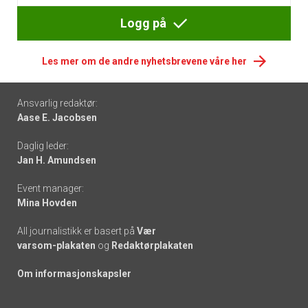
Logg på
Les mer om de andre nyhetsbrevene våre her
Footer
Ansvarlig redaktør:
Aase E. Jacobsen
-
Daglig leder:
links
Jan H. Amundsen
Event manager:
Mina Hovden
All journalistikk er basert på
Vær
varsom-plakaten
og
Redaktørplakaten
Om informasjonskapsler