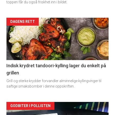
toppen får du også friskhet inn i bildet.
Forsiden
DAGENS RETT
akkurat
nå
-
2
Indisk krydret tandoori-kylling lager du enkelt på
grillen
Grill og sterke krydder forvandler alminnelige kyllingvinger til
saftige smaksbomber i denne oppskriften.
Forsiden
GODBITER I POLLISTEN