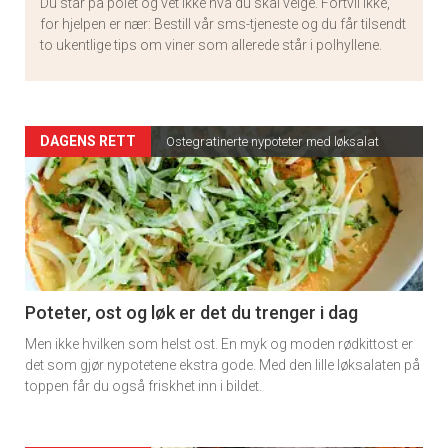
Du står på polet og vet ikke hva du skal velge. Fortvil ikke,
for hjelpen er nær: Bestill vår sms-tjeneste og du får tilsendt
to ukentlige tips om viner som allerede står i polhyllene.
Artikler
DAGENS RETT
Ostegratinerte nypoteter med løksalat
detail
-
section
11
Poteter, ost og løk er det du trenger i dag
Men ikke hvilken som helst ost. En myk og moden rødkittost er
det som gjør nypotetene ekstra gode. Med den lille løksalaten på
toppen får du også friskhet inn i bildet.