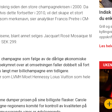
11
 priskrig siden den store champagnekrisen i 2000. Da
Indisk
Hvis dette fortsetter i 2010, vil det skape et stort
du enk
merkenavn, sier analytiker Francis Pretre i CM-
Grill og
kyllingv
isene, blant annet selges Jacquart Rosé Mosaique til
oppskrif
r SEK 299.
Les hel
av champagne som følge av de dårlige økonomiske
Arti
bekymret over at omsetningen faller dobbelt så fort
UKEN
 langt mer billichampagne enn tidligere.
deta
anter som LVMH Moet Hennessy Loius Vuitton som hele
-
sec
tene dumper prisen på sine billigste flasker. Carole
+
ne-regionens komité for kontroll av kvaliteten på
11
 musserende viner er ødeleggende.