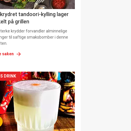
 krydret tandoori-kylling lager
elt på grillen
 sterke krydder forvandler alminnelige
inger til saftige smaksbomber i denne
ten.
e saken
kler
S DRINK
il
tion