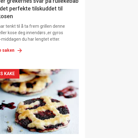
ens
er grekernes svar på rullekebab
det perfekte tilskuddet til
kosen
r tenkt til å ta frem grillen denne
ller kose deg innendørs ,er gyros
-middagen du har lengtet etter.
e saken
kler
S KAKE
il
tion