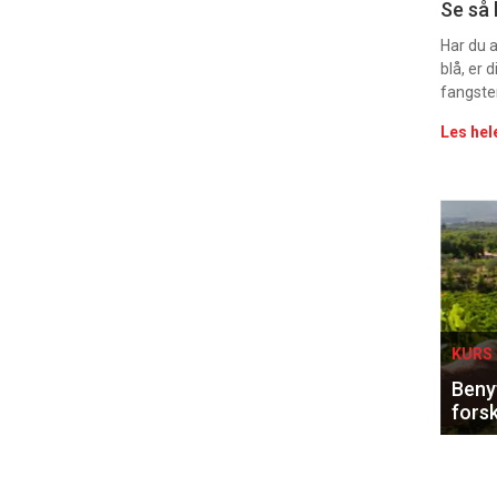
Uke
Se så 
vin
Har du 
blå, er
fangste
Les hel
Eve
sing
KURS 
Benyt
forsk