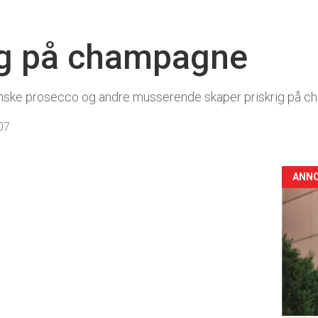
g på champagne
lienske prosecco og andre musserende skaper priskrig på 
07
ANN