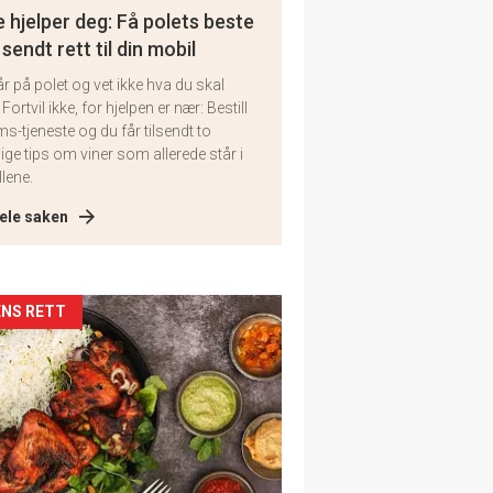
 hjelper deg: Få polets beste
 sendt rett til din mobil
år på polet og vet ikke hva du skal
 Fortvil ikke, for hjelpen er nær: Bestill
ms-tjeneste og du får tilsendt to
lige tips om viner som allerede står i
llene.
ele saken
kler
NS RETT
il
tion