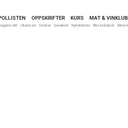
POLLISTEN
OPPSKRIFTER
KURS
MAT & VINKLUB
Menu
Dagens rett
Ukens vin
Drinker
Gavekort
Nyhetsbrev
Min kokebok
Mine 
R