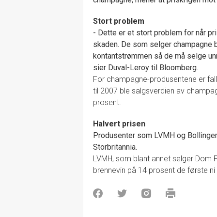
Stort problem
- Dette er et stort problem for når pr
skaden. De som selger champagne bi
kontantstrømmen så de må selge unn
sier Duval-Leroy til Bloomberg.
For champagne-produsentene er falle
til 2007 ble salgsverdien av champ
prosent.
Halvert prisen
Produsenter som LVMH og Bollinger 
Storbritannia.
LVMH, som blant annet selger Dom Per
brennevin på 14 prosent de første n