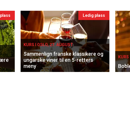
 plass
Ledig plass
KURS I OSLO, 27. AUGUST
Sammenlign franske klassikere og
KURS 
lære
ungarske viner til en 5-retters
meny
Bobl