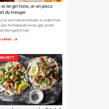
ens
 er lei gin tonic, er en pisco
et du trenger
our er som navnet antyder en svært frisk
g den forfriskende evnen gjør at den
erfekt også til mat.
e saken
kler
NS RETT
il
tion