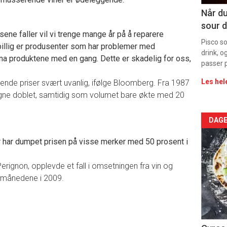
Dag
Når du
sour d
rett
isene faller vil vi trenge mange år på å reparere
Pisco s
llig er produsenter som har problemer med
drink, o
a produktene med en gang. Dette er skadelig for oss,
passer p
Les hel
nde priser svært uvanlig, ifølge Bloomberg. Fra 1987
agne doblet, samtidig som volumet bare økte med 20
Arti
DAGE
deta
har dumpet prisen på visse merker med 50 prosent i
-
ignon, opplevde et fall i omsetningen fra vin og
i månedene i 2009.
sec
11