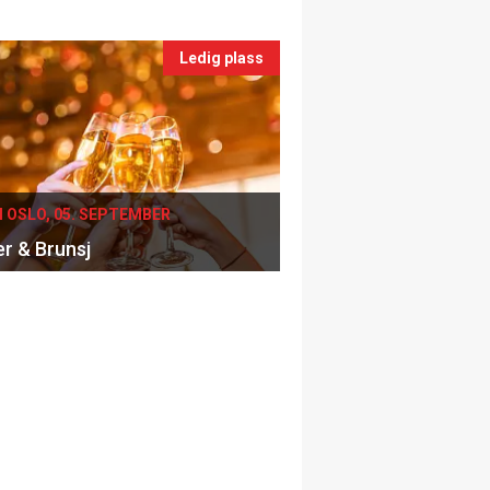
Ledig plass
I OSLO, 05. SEPTEMBER
er & Brunsj