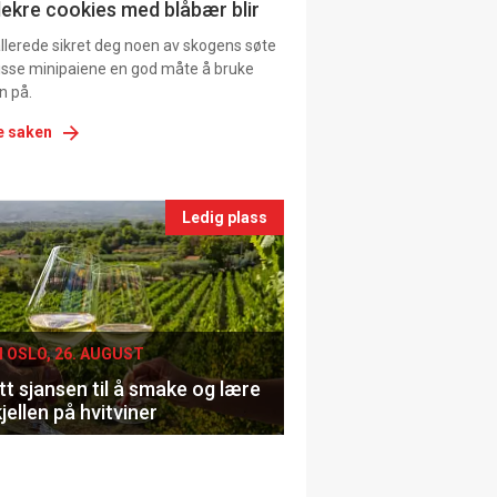
ns
lekre cookies med blåbær blir
allerede sikret deg noen av skogens søte
 disse minipaiene en god måte å bruke
n på.
e saken
nts
Ledig plass
le
I OSLO, 26. AUGUST
t sjansen til å smake og lære
jellen på hvitviner