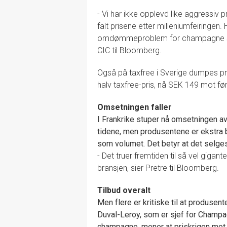
- Vi har ikke opplevd like aggressiv
falt prisene etter milleniumfeiringen. 
omdømmeproblem for champagne som 
CIC til Bloomberg.
Også på taxfree i Sverige dumpes pr
halv taxfree-pris, nå SEK 149 mot fø
Omsetningen faller
I Frankrike stuper nå omsetningen 
tidene, men produsentene er ekstra 
som volumet. Det betyr at det selges
- Det truer fremtiden til så vel gig
bransjen, sier Pretre til Bloomberg.
Tilbud overalt
Men flere er kritiske til at produsen
Duval-Leroy, som er sjef for Champag
champagne, mener at priskrigen mot