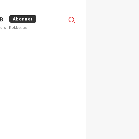
Logg
B
Abonner
kurs
Kokketips
inn
egistrer deg