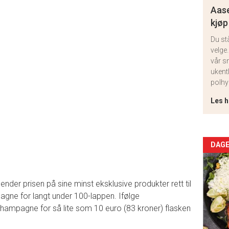
Aase
kjøp
Du st
velge.
vår s
ukent
polhy
Les h
Arti
DAGE
deta
er prisen på sine minst eksklusive produkter rett til
-
agne for langt under 100-lappen. Ifølge
ampagne for så lite som 10 euro (83 kroner) flasken
sec