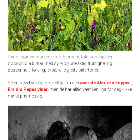
I pinot noir-vinmarken er det biomangfold som gjelder.
Cococciola bidrar med syre og urteaktig fruktighet og
passerina tilfører eple/pære- og lette bittertoner.
De er likevel veldig forskjellige fra den
øverste Abruzzo-toppen,
Emidio Pepes viner
,
men de har alltid vært i en liga for seg - ikke
minst prismessig.