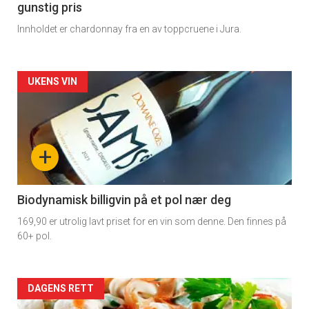
gunstig pris
Innholdet er chardonnay fra en av toppcruene i Jura.
Forsiden
UKENS VIN
akkurat
nå
+
-
4
Biodynamisk billigvin på et pol nær deg
169,90 er utrolig lavt priset for en vin som denne. Den finnes på
60+ pol.
Forsiden
DAGENS RETT