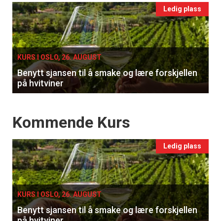
Events
Ledig plass
single
KURS I OSLO, 26. AUGUST
Benytt sjansen til å smake og lære forskjellen
på hvitviner
Events
Kommende Kurs
Ledig plass
KURS I OSLO, 26. AUGUST
Benytt sjansen til å smake og lære forskjellen
på hvitviner