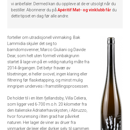
vi anbefaler. Dermed kan du oppleve at de er utsolgt når du
bestiller. Abonnerer du på
Apéritif Mat- og vinklubb får
du
dette tipset en dag før alle andre.
forteller om utradisjonell vinmaking. Bak
Lammidia skjuler det seg to
barndomsvenner, Marco Giuliani og Davide
Dear, som helt uten formell vinbakgrunn
startet å lage vin på en veldig naturlig måte fra
2014-årgangen. Det betyr fravær av
tilsetninger, ei heller svovel, ingen klaring eller
filtrering før flasketapping, og minst mulig
inngripen underveis i framstillingsprosessen.
De holder til i en liten fjellandsby, Villa Celiera,
som ligger ved 6-700 m.o.h. 20 kilometer fra
den italienske Adriaterhavskysten, i Abruzzo,
hvor forurensing i liten grad har påvirket
naturen. Her lager de viner av druer fra
vinmarker de leier eller dyrker selv, til sammen