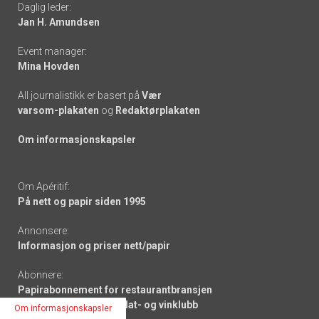
Daglig leder:
links
Jan H. Amundsen
Event manager:
Mina Hovden
All journalistikk er basert på
Vær
varsom-plakaten
og
Redaktørplakaten
Om informasjonskapsler
Om Apéritif:
På nett og papir siden 1995
Annonsere:
Informasjon og priser nett/papir
Abonnere:
Papirabonnement for restaurantbransjen
Medlemskap Apéritif Mat- og vinklubb
Om informasjonskapsler