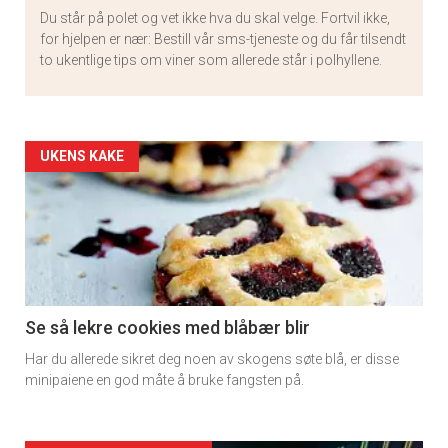
Du står på polet og vet ikke hva du skal velge. Fortvil ikke,
for hjelpen er nær: Bestill vår sms-tjeneste og du får tilsendt
to ukentlige tips om viner som allerede står i polhyllene.
Artikler
UKENS KAKE
detail
-
section
11
Se så lekre cookies med blåbær blir
Har du allerede sikret deg noen av skogens søte blå, er disse
minipaiene en god måte å bruke fangsten på.