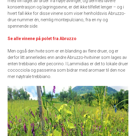
med vin laget av druer fra høye avlinger, og dermed lavere
konsentrasjon og lagringsevne, er det ikke tilfellet lenger – og i
hvert fall ikke for disse vinene som viser henholdsvis Abruzzo-
drue nummer én, nemlig montepulciano, fra en ny og
spennende side.
Se alle vinene på polet fra Abruzzo
Men også den hvite som er en blanding av flere druer, og er
derfor litt annerledes enn andre Abruzzo-hvitviner som lages av
enten trebbiano eller pecorino. I Lammidias er det to lokale druer
cococciola og passerina som bidrar med aromaer til den noe
mer nøytrale trebbiano.