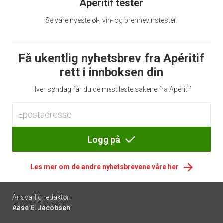
Apéritif tester
Se våre nyeste øl-, vin- og brennevinstester.
Få ukentlig nyhetsbrev fra Apéritif
rett i innboksen din
Hver søndag får du de mest leste sakene fra Apéritif
Logg på
Les mer om de andre nyhetsbrevene våre her
Footer
Ansvarlig redaktør:
Aase E. Jacobsen
-