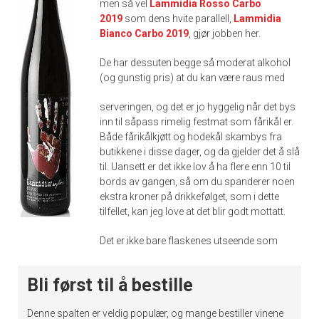
men så vel
Lammidia Rosso Carbo
2019
som dens hvite parallell,
Lammidia
Bianco Carbo 2019
, gjør jobben her.
De har dessuten begge så moderat alkohol
(og gunstig pris) at du kan være raus med
serveringen, og det er jo hyggelig når det bys
inn til såpass rimelig festmat som fårikål er.
Både fårikålkjøtt og hodekål skambys fra
butikkene i disse dager, og da gjelder det å slå
til. Uansett er det ikke lov å ha flere enn 10 til
bords av gangen, så om du spanderer noen
ekstra kroner på drikkefølget, som i dette
tilfellet, kan jeg love at det blir godt mottatt.
Det er ikke bare flaskenes utseende som
Bli først til å bestille
Denne spalten er veldig populær, og mange bestiller vinene