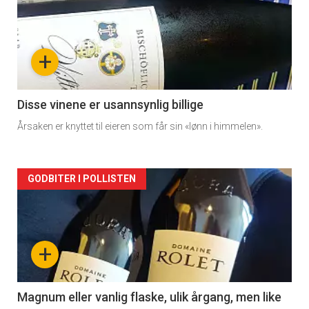
akkurat
nå
+
-
2
Disse vinene er usannsynlig billige
Årsaken er knyttet til eieren som får sin «lønn i himmelen».
Forsiden
GODBITER I POLLISTEN
akkurat
nå
+
-
3
Magnum eller vanlig flaske, ulik årgang, men like