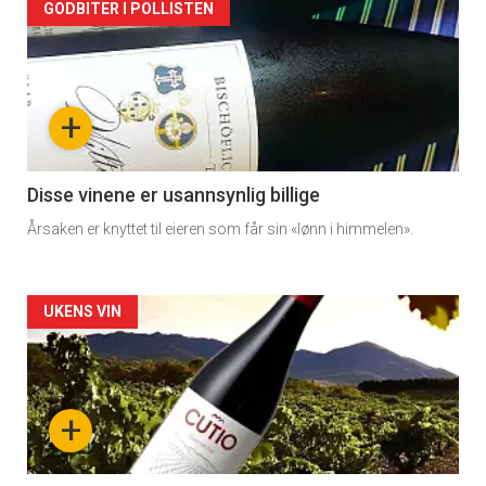
Artikler
GODBITER I POLLISTEN
detail
-
+
section
11
Disse vinene er usannsynlig billige
Årsaken er knyttet til eieren som får sin «lønn i himmelen».
Dagens
rett
Artikler
UKENS VIN
detail
-
+
section