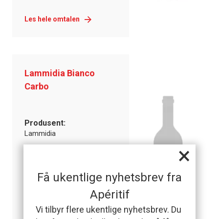
Les hele omtalen
Lammidia Bianco
Carbo
Produsent:
Lammidia
×
Pris:
253.80 kr
Varenummer:
Få ukentlige nyhetsbrev fra
12186501
Apéritif
87
Vi tilbyr flere ukentlige nyhetsbrev. Du
POENG