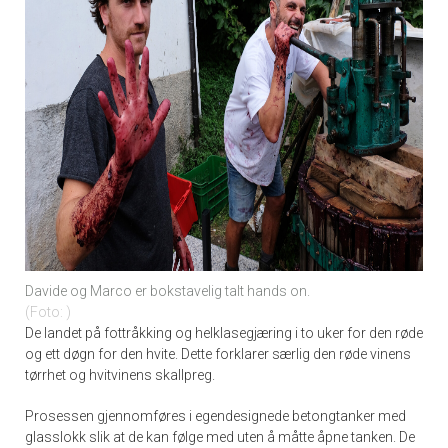
Davide og Marco er bokstavelig talt hands on.
Foto:
De landet på fottråkking og helklasegjæring i to uker for den røde
og ett døgn for den hvite. Dette forklarer særlig den røde vinens
tørrhet og hvitvinens skallpreg.
Prosessen gjennomføres i egendesignede betongtanker med
glasslokk slik at de kan følge med uten å måtte åpne tanken. De