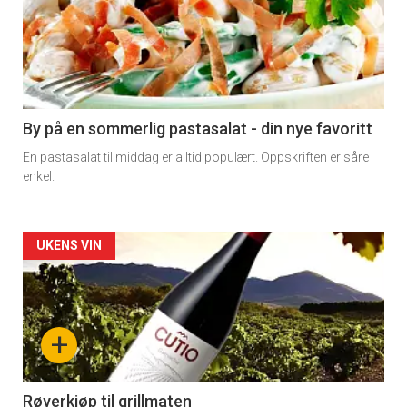
akkurat
nå
-
5
By på en sommerlig pastasalat - din nye favoritt
En pastasalat til middag er alltid populært. Oppskriften er såre
enkel.
Forsiden
UKENS VIN
akkurat
nå
+
-
6
Røverkjøp til grillmaten