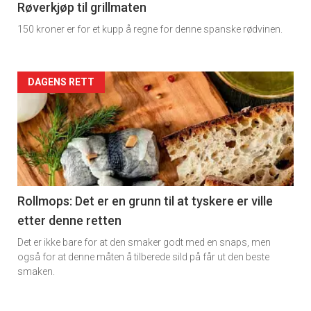
11
Røverkjøp til grillmaten
150 kroner er for et kupp å regne for denne spanske rødvinen.
Dagens
rett
Artikler
DAGENS RETT
2
detail
-
section
11
Rollmops: Det er en grunn til at tyskere er ville
etter denne retten
Ukens
Det er ikke bare for at den smaker godt med en snaps, men
vin
også for at denne måten å tilberede sild på får ut den beste
smaken.