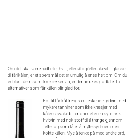
Om det skal være rødt eller hvitt, eller øl og/eller akevitt i glasset
til fårikålen, er et spørsmål det er umulig å enes helt om. Om du
er blant dem som foretrekker vin, er denne ukes godbiter to
alternativer som fårikålen blir glad for.
For til fårikål trengs en leskende rødvin med
mykere tanniner som ikke kræsjer med
kålens svake bittertoner eller en syrefrisk
hvitvin med nok stoff til å trenge gjennom
fettet og som tåler å møte sødmen i den
kokte kålen. Mye å tenke på med andre ord,