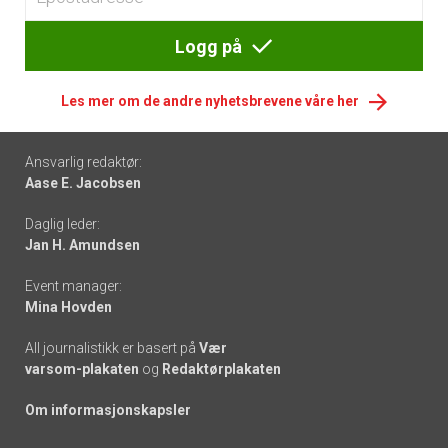
Logg på
Les mer om de andre nyhetsbrevene våre her
Footer
Ansvarlig redaktør:
Aase E. Jacobsen
-
Daglig leder:
links
Jan H. Amundsen
Event manager:
Mina Hovden
All journalistikk er basert på
Vær
varsom-plakaten
og
Redaktørplakaten
Om informasjonskapsler