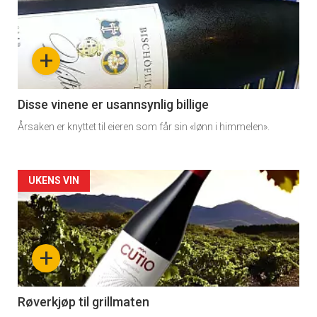
akkurat
nå
+
-
3
Disse vinene er usannsynlig billige
Årsaken er knyttet til eieren som får sin «lønn i himmelen».
Forsiden
UKENS VIN
akkurat
nå
+
-
4
Røverkjøp til grillmaten