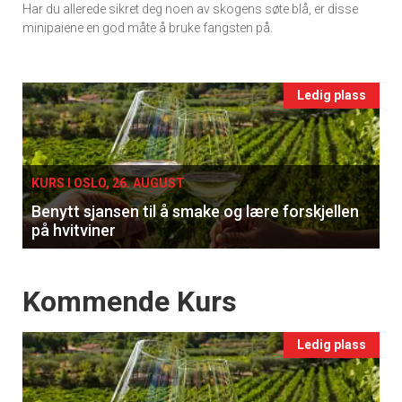
Har du allerede sikret deg noen av skogens søte blå, er disse
Ukens
minipaiene en god måte å bruke fangsten på.
vin
Events
Ledig plass
single
KURS I OSLO, 26. AUGUST
Benytt sjansen til å smake og lære forskjellen
på hvitviner
Events
Kommende Kurs
Ledig plass