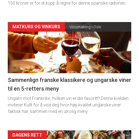
150 kroner er for et kupp å regne for denne spanske rødvinen.
Forsiden
MATKURS OG VINKURS
Vinsmaking i Oslo
akkurat
nå
-
5
Sammenlign franske klassikere og ungarske viner
til en 5-retters meny
Ungarn mot Frankrike, hvilken vin er din favoritt? Denne kvelden
inviterer Kullt for å vise deg hvor høy kvalitet ungarske viner
faktisk har, sammen med en utrolig meny.
Forsiden
DAGENS RETT