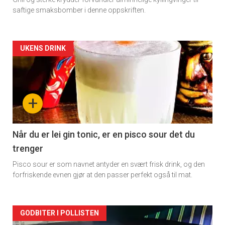
saftige smaksbomber i denne oppskriften.
Forsiden
UKENS DRINK
akkurat
nå
+
-
2
Når du er lei gin tonic, er en pisco sour det du
trenger
Pisco sour er som navnet antyder en svært frisk drink, og den
forfriskende evnen gjør at den passer perfekt også til mat.
Forsiden
GODBITER I POLLISTEN