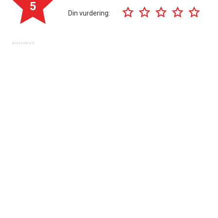
5
Din vurdering: