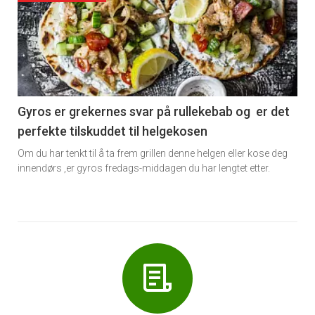
akkurat
nå
-
6
Gyros er grekernes svar på rullekebab og er det
perfekte tilskuddet til helgekosen
Om du har tenkt til å ta frem grillen denne helgen eller kose deg
innendørs ,er gyros fredags-middagen du har lengtet etter.