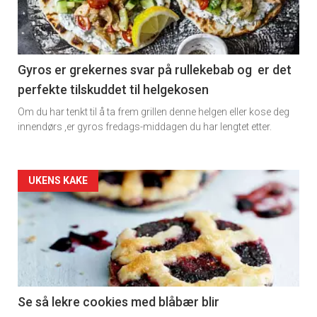
-
section
11
Gyros er grekernes svar på rullekebab og er det
perfekte tilskuddet til helgekosen
Dagens
Om du har tenkt til å ta frem grillen denne helgen eller kose deg
rett
innendørs ,er gyros fredags-middagen du har lengtet etter.
2
Artikler
UKENS KAKE
detail
-
section
11
Se så lekre cookies med blåbær blir