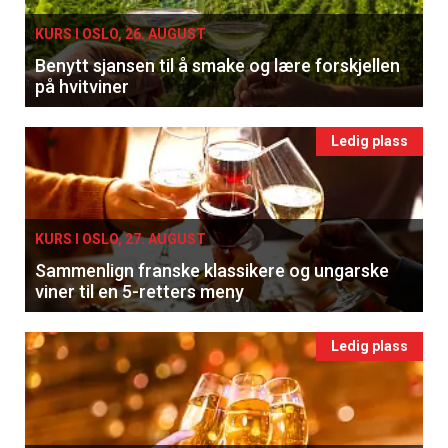
KURS I OSLO, 26. AUGUST
Benytt sjansen til å smake og lære forskjellen
på hvitviner
Ledig plass
KURS I OSLO, 27. AUGUST
Sammenlign franske klassikere og ungarske
viner til en 5-retters meny
Ledig plass