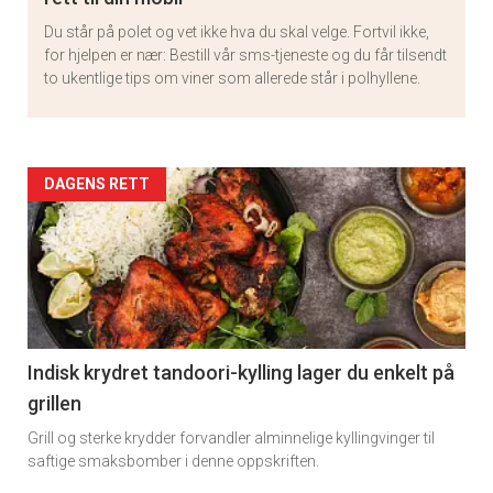
Du står på polet og vet ikke hva du skal velge. Fortvil ikke,
for hjelpen er nær: Bestill vår sms-tjeneste og du får tilsendt
to ukentlige tips om viner som allerede står i polhyllene.
Artikler
DAGENS RETT
detail
-
section
11
Indisk krydret tandoori-kylling lager du enkelt på
grillen
Grill og sterke krydder forvandler alminnelige kyllingvinger til
saftige smaksbomber i denne oppskriften.