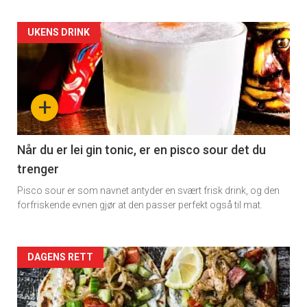
Artikler
UKENS DRINK
detail
-
+
section
11
Når du er lei gin tonic, er en pisco sour det du
trenger
Dagens
Pisco sour er som navnet antyder en svært frisk drink, og den
rett
forfriskende evnen gjør at den passer perfekt også til mat.
Artikler
DAGENS RETT
detail