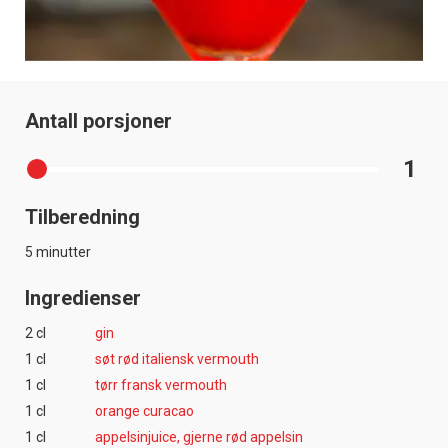
Antall porsjoner
1
Tilberedning
5 minutter
Ingredienser
2 cl
gin
1 cl
søt rød italiensk vermouth
1 cl
tørr fransk vermouth
1 cl
orange curacao
1 cl
appelsinjuice, gjerne rød appelsin