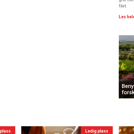
filet.
Les hel
Eve
sing
KURS 
Benyt
forsk
 plass
Ledig plass