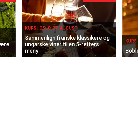
KURS I OSLO, 27. AUGUST
Sammenlign franske klassikere og
KURS 
lære
ungarske viner til en 5-retters
meny
Bobl