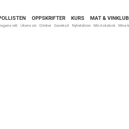
POLLISTEN
OPPSKRIFTER
KURS
MAT & VINKLUB
Menu
Dagens rett
Ukens vin
Drinker
Gavekort
Nyhetsbrev
Min kokebok
Mine 
Få ukentli
Vi tilbyr flere
kan fritt velge
tilsendt.
R