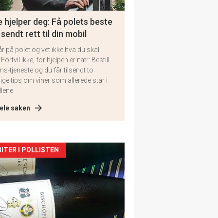
 hjelper deg: Få polets beste
 sendt rett til din mobil
år på polet og vet ikke hva du skal
 Fortvil ikke, for hjelpen er nær: Bestill
ms-tjeneste og du får tilsendt to
lige tips om viner som allerede står i
llene.
ele saken
kler
ITER I POLLISTEN
il
tion