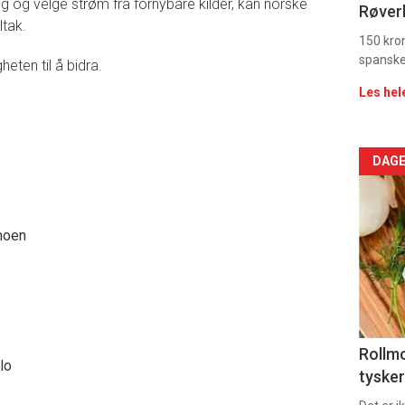
Dag
ig og velge strøm fra fornybare kilder, kan norske
Røverk
ltak.
rett
150 kron
spanske
eten til å bidra.
Les hel
Arti
DAGE
deta
moen
-
sec
11
Dag
Rollmo
lo
tysker
rett