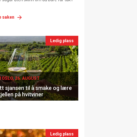
e saken
nts
Ledig plass
le
I OSLO, 26. AUGUST
t sjansen til å smake og lære
jellen på hvitviner
Ledig plass