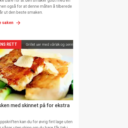
ikke bare for at den smaker godt med en
men også for at denne måten å tilberede
får ut den beste smaken.
e saken
kler
NS RETT
Grillet uer med vårløk og sennepsvinaigrette
il
tion
ns
fisken med skinnet på for ekstra
pskriften kan du for øvrig fint lage uten
ller sågar uten skinn om du bare får tak i