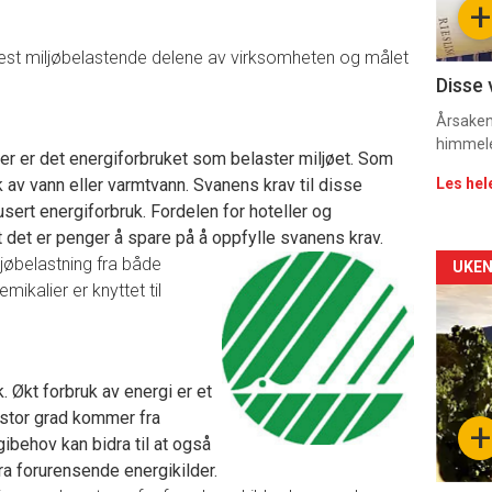
+
11
est miljøbelastende delene av virksomheten og målet
Disse 
Årsaken 
himmel
ter er det energiforbruket som belaster miljøet. Som
uk av vann eller varmtvann. Svanens krav til disse
Les hel
sert energiforbruk. Fordelen for hoteller og
at det er penger å spare på å oppfylle svanens krav.
ljøbelastning fra både
Arti
UKEN
mikalier er knyttet til
deta
-
 Økt forbruk av energi er et
sec
stor grad kommer fra
+
gibehov kan bidra til at også
11
a forurensende energikilder.