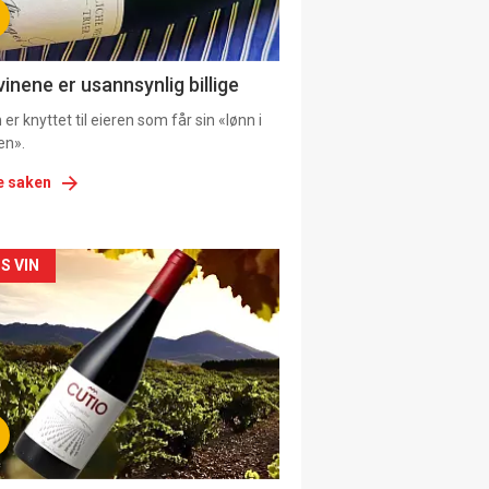
vinene er usannsynlig billige
er knyttet til eieren som får sin «lønn i
en».
e saken
kler
S VIN
il
tion