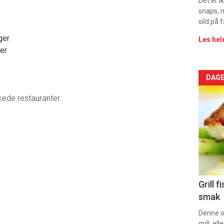
Det er 
2
snaps, 
sild på 
ger
Les hel
er
Arti
DAGE
deta
ede restauranter.
-
sec
11
Uke
Grill 
smak
vin
Denne op
grill, e