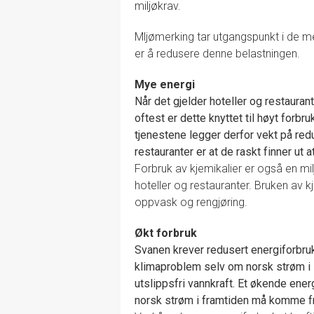
miljøkrav.
Mljømerking tar utgangspunkt i de m
er å redusere denne belastningen.
Mye energi
Når det gjelder hoteller og restauran
oftest er dette knyttet til høyt forbr
tjenestene legger derfor vekt på redu
restauranter er at de raskt finner ut 
Forbruk av kjemikalier er også en mi
hoteller og restauranter. Bruken av kje
oppvask og rengjøring.
Økt forbruk
Svanen krever redusert energiforbruk.
klimaproblem selv om norsk strøm i 
utslippsfri vannkraft. Et økende ener
norsk strøm i framtiden må komme fr