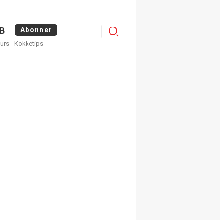
Logg
B
Abonner
kurs
Kokketips
inn
×
ge nyhetsbrev fra
Apéritif
 ukentlige nyhetsbrev. Du
 hvilke du ønsker å få
egistrer deg