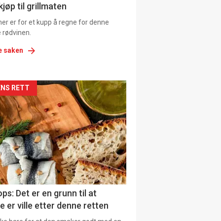
ens
jøp til grillmaten
er er for et kupp å regne for denne
 rødvinen.
e saken
kler
NS RETT
il
tion
ens
ps: Det er en grunn til at
e er ville etter denne retten