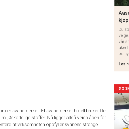
Aase
kjøp
Du st
velge.
vår s
ukent
polhy
Les h
Arti
GODB
deta
 som er svanemerket. Et svanemerket hotell bruker lite
-
te miljøskadelige stoffer. Nå ligger altså veien åpen for
ntere at virksomheten oppfyller svanens strenge
sec