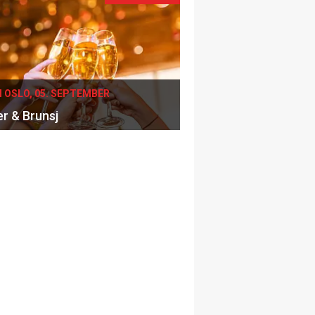
I OSLO, 05. SEPTEMBER
er & Brunsj