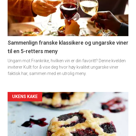
akkurat
nå
-
5
Sammenlign franske klassikere og ungarske viner
til en 5-retters meny
Ungarn mot Frankrike, hvilken vin er din favoritt? Denne kvelden
inviterer Kullt for å vise deg hvor høy kvalitet ungarske viner
faktisk har, sammen med en utrolig meny.
Forsiden
UKENS KAKE
akkurat
nå