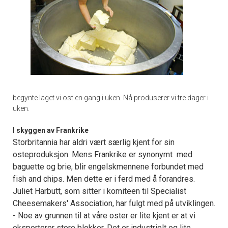
begynte laget vi ost en gang i uken. Nå produserer vi tre dager i
uken.
I skyggen av Frankrike
Storbritannia har aldri vært særlig kjent for sin
osteproduksjon. Mens Frankrike er synonymt med
baguette og brie, blir engelskmennene forbundet med
fish and chips. Men dette er i ferd med å forandres.
Juliet Harbutt, som sitter i komiteen til Specialist
Cheesemakers' Association, har fulgt med på utviklingen.
- Noe av grunnen til at våre oster er lite kjent er at vi
eksporterer store blokker. Det er industrielt og lite