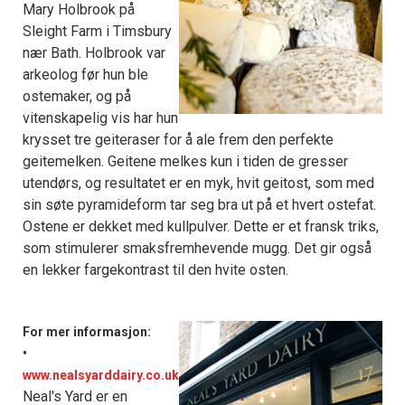
Mary Holbrook på
Sleight Farm i Timsbury
nær Bath. Holbrook var
arkeolog før hun ble
ostemaker, og på
vitenskapelig vis har hun
krysset tre geiteraser for å ale frem den perfekte
geitemelken. Geitene melkes kun i tiden de gresser
utendørs, og resultatet er en myk, hvit geitost, som med
sin søte pyramideform tar seg bra ut på et hvert ostefat.
Ostene er dekket med kullpulver. Dette er et fransk triks,
som stimulerer smaksfremhevende mugg. Det gir også
en lekker fargekontrast til den hvite osten.
For mer informasjon:
•
www.nealsyarddairy.co.uk
Neal's Yard er en