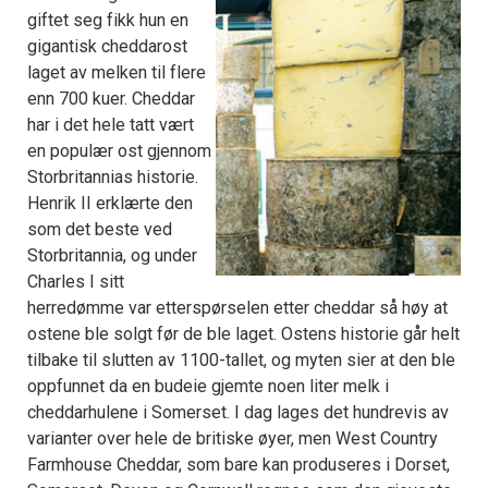
giftet seg fikk hun en
gigantisk cheddarost
laget av melken til flere
enn 700 kuer. Cheddar
har i det hele tatt vært
en populær ost gjennom
Storbritannias historie.
Henrik II erklærte den
som det beste ved
Storbritannia, og under
Charles I sitt
herredømme var etterspørselen etter cheddar så høy at
ostene ble solgt før de ble laget. Ostens historie går helt
tilbake til slutten av 1100-tallet, og myten sier at den ble
oppfunnet da en budeie gjemte noen liter melk i
cheddarhulene i Somerset. I dag lages det hundrevis av
varianter over hele de britiske øyer, men West Country
Farmhouse Cheddar, som bare kan produseres i Dorset,