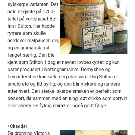
sylskarpe varianten. Det
hele begynte på 1700-
tallet på vertshuset Bell
Inn i Stilton. Her hadde
ryttere som skulle
nordover matpausen sin,
og en aromatisk ost
fenget særlig. Den ble
kjent som Stilton. I dag er navnet lovbeskyttet, og kun
oster produsert i Nottinghamshire, Derbyshire og
Leichstershire kan kalle seg ekte vare. Ung Stilton er
smuldrete og litt syrlig, og den blir mykere og rundere
etter hvert. Den sterke, skarpe smaken er perfekt som
dessert, da sammen med en tung, søt drikke som portvin
eller sherry. En fyldig shiraz er også godt følge.
• Cheddar
Da dronning Victoria