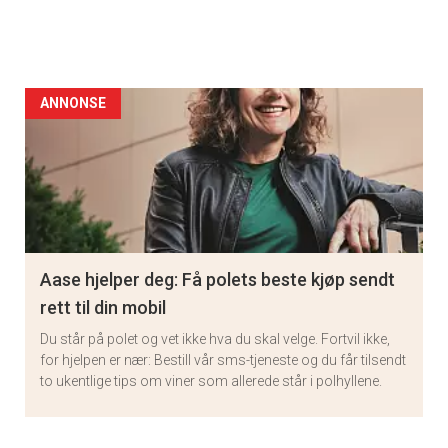
ANNONSE
Aase hjelper deg: Få polets beste kjøp sendt
rett til din mobil
Du står på polet og vet ikke hva du skal velge. Fortvil ikke,
for hjelpen er nær: Bestill vår sms-tjeneste og du får tilsendt
to ukentlige tips om viner som allerede står i polhyllene.