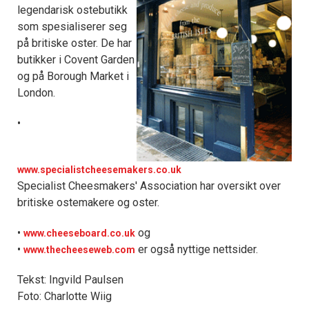
legendarisk ostebutikk
som spesialiserer seg
på britiske oster. De har
butikker i Covent Garden
og på Borough Market i
London.
•
www.specialistcheesemakers.co.uk
Specialist Cheesmakers' Association har oversikt over
britiske ostemakere og oster.
•
og
www.cheeseboard.co.uk
•
er også nyttige nettsider.
www.thecheeseweb.com
Tekst: Ingvild Paulsen
Foto: Charlotte Wiig