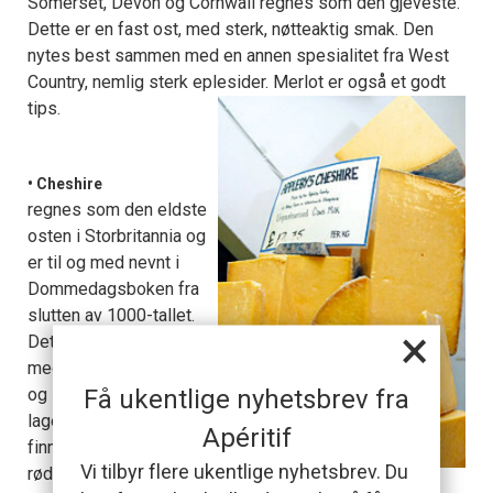
Somerset, Devon og Cornwall regnes som den gjeveste.
Dette er en fast ost, med sterk, nøtteaktig smak. Den
nytes best sammen med en annen spesialitet fra West
Country, nemlig sterk eplesider. Merlot er også et godt
tips.
• Cheshire
regnes som den eldste
osten i Storbritannia og
er til og med nevnt i
Dommedagsboken fra
slutten av 1000-tallet.
×
Det er en halvhard ost
med smuldrende tekstur
Få ukentlige nyhetsbrev fra
og litt salt smak. Den
lages av kumelk og
Apéritif
finnes i tre farger; hvit,
Vi tilbyr flere ukentlige nyhetsbrev. Du
rød, som er farget med