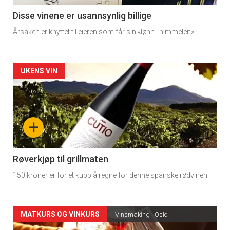
3
Disse vinene er usannsynlig billige
Årsaken er knyttet til eieren som får sin «lønn i himmelen».
Forsiden
UKENS VIN
akkurat
nå
+
-
4
Røverkjøp til grillmaten
150 kroner er for et kupp å regne for denne spanske rødvinen.
Forsiden
MATKURS OG VINKURS
Vinsmaking i Oslo