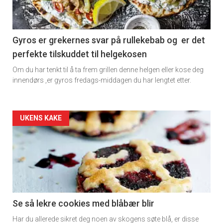
section
11
Gyros er grekernes svar på rullekebab og er det
perfekte tilskuddet til helgekosen
Dagens
Om du har tenkt til å ta frem grillen denne helgen eller kose deg
rett
innendørs ,er gyros fredags-middagen du har lengtet etter.
Artikler
UKENS KAKE
detail
-
section
11
Se så lekre cookies med blåbær blir
Har du allerede sikret deg noen av skogens søte blå, er disse