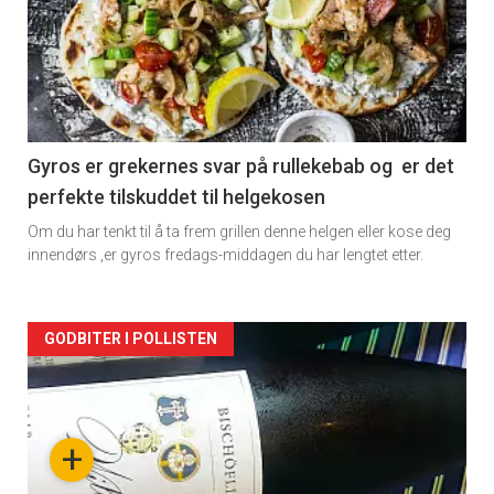
akkurat
nå
-
2
Gyros er grekernes svar på rullekebab og er det
perfekte tilskuddet til helgekosen
Om du har tenkt til å ta frem grillen denne helgen eller kose deg
innendørs ,er gyros fredags-middagen du har lengtet etter.
Forsiden
GODBITER I POLLISTEN
akkurat
nå
+
-