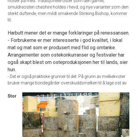
holder på med. Tradisjonelle oster som den gamle,
smuldreosten cheshire holdes i hevd, og nye varianter som den
sterkt duftende, men mildt smakende Stinking Bishop, kommer
til.
Harbutt mener det er mange forklaringer på renessansen.
- Forbrukerne er mer interesserte i god kvalitet, i lokal
mat og mat som er produsert med flid og omtanke.
Arrangementer som ostekonkurranser og festivaler har
også skapt blest om osteproduksjonen her til lands, sier
hun.
- Det er også praktiske grunner til det. På grunn av melkekvoter
bruker mange bondegårder overskuddsmelken til å lage ost av.
Stor