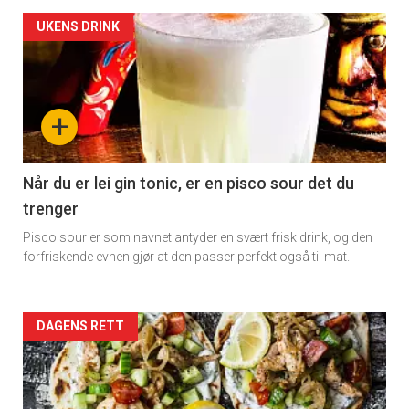
Artikler
UKENS DRINK
detail
-
+
section
11
Når du er lei gin tonic, er en pisco sour det du
trenger
Pisco sour er som navnet antyder en svært frisk drink, og den
forfriskende evnen gjør at den passer perfekt også til mat.
Artikler
DAGENS RETT
detail
-