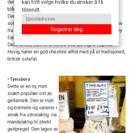
kan fritt velge hvilke du ønsker å få
den søramerikanske planten annatto, og blå, med
blåmugg i.
tilsendt.
Denne ostens storhetstid var på 1960-tallet, da det
solgtes rundt 40.000 tonn i året. Nå har den konkurranse
Registrer deg
fra mer moderne oster, men Appelby-familien på Abbey
Farm i Shropshire holder tradisjonen i hevd, og ifølge
Delia Smith, som er britenes svar på Ingrid Espelid
Hovig, hører en god cheshire alltid med på et tradisjonelt,
britisk ostefat.
• Tymsboro
Dette er en ny, men
svært populær ost av
geitemelk. Den er myk
og kremete og varierer i
smak fra sitronaktig, via
mandelaktig til sterkt
geitpreget. Den lages av