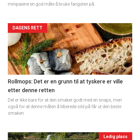
Dagens
minipaiene en god måte å bruke fangsten på.
rett
2
Artikler
DAGENS RETT
detail
-
section
11
Rollmops: Det er en grunn til at tyskere er ville
etter denne retten
Ukens
Det er ikke bare for at den smaker godt med en snaps, men
vin
også for at denne måten å tilberede sild på får ut den beste
smaken.
Events
Ledig plass