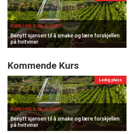
single
KURS I OSLO, 26. AUGUST
Benytt sjansen til å smake og lære forskjellen
på hvitviner
Events
Kommende Kurs
Ledig plass
KURS I OSLO, 26. AUGUST
Benytt sjansen til å smake og lære forskjellen
på hvitviner