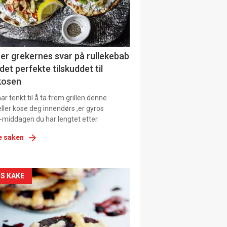
tion
ens
er grekernes svar på rullekebab
det perfekte tilskuddet til
kosen
r tenkt til å ta frem grillen denne
ller kose deg innendørs ,er gyros
-middagen du har lengtet etter.
e saken
kler
S KAKE
il