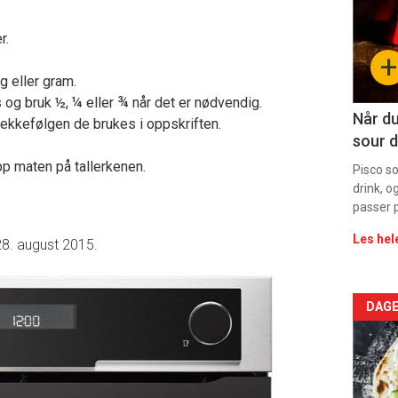
-
r.
sec
+
11
kg eller gram.
s og bruk ½, ¼ eller ¾ når det er nødvendig.
Dag
Når du
rekkefølgen de brukes i oppskriften.
sour d
rett
pp maten på tallerkenen.
Pisco s
drink, o
passer p
Les hel
28. august 2015.
Arti
DAGE
deta
-