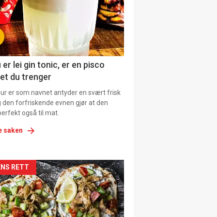
tion
ens
 er lei gin tonic, er en pisco
et du trenger
our er som navnet antyder en svært frisk
g den forfriskende evnen gjør at den
erfekt også til mat.
e saken
kler
NS RETT
il