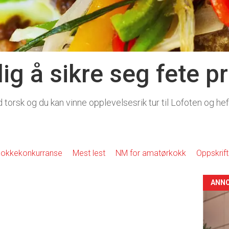
ig å sikre seg fete p
 torsk og du kan vinne opplevelsesrik tur til Lofoten og hefti
okkekonkurranse
Mest lest
NM for amatørkokk
Oppskrif
ANN