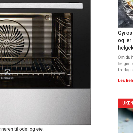
sec
11
Dag
Gyros 
og er 
rett
helge
2
Om du ha
helgen e
fredags
Les hel
Arti
UKEN
deta
-
neren til odel og eie.