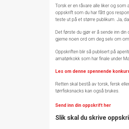
Torsk er en råvare alle liker og so
oppskrift som du har fått gos respons
teste ut på et større publikum. Ja, d
Det første du gjør er å sende inn din
gjerne noen ord om deg selv om om h
Oppskriften blir så publisert på aper
amatørkokk som har finale under Mat
Les om denne spennende konkurr
Retten skal bestå av torsk, fersk eller
tørrfisksnacks kan også brukes.
Send inn din oppskrift her
Slik skal du skrive oppskr