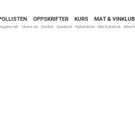
POLLISTEN
OPPSKRIFTER
KURS
MAT & VINKLUB
Menu
Dagens rett
Ukens vin
Drinker
Gavekort
Nyhetsbrev
Min kokebok
Mine 
Få ukentli
Vi tilbyr flere
kan fritt velge
tilsendt.
R