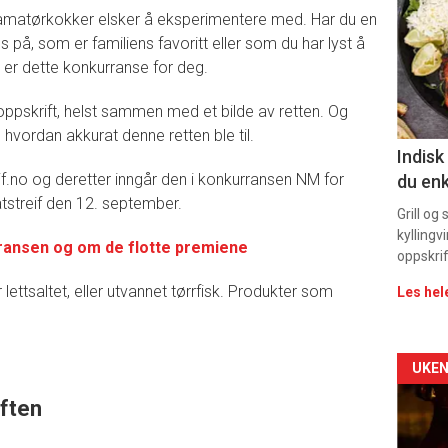
m amatørkokker elsker å eksperimentere med. Har du en
-
 på, som er familiens favoritt eller som du har lyst å
a er dette konkurranse for deg.
sec
11
 oppskrift, helst sammen med et bilde av retten. Og
vordan akkurat denne retten ble til.
Indisk
itif.no og deretter inngår den i konkurransen NM for
du enk
streif den 12. september.
Grill og
kyllingv
ansen og om de flotte premiene
oppskrif
 lettsaltet, eller utvannet tørrfisk. Produkter som
Les hel
Arti
UKEN
iften
deta