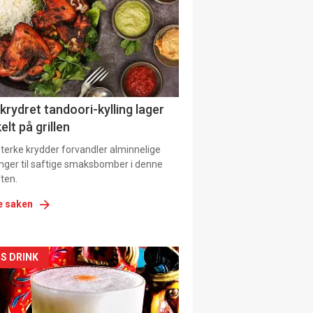
tion
 krydret tandoori-kylling lager
elt på grillen
 sterke krydder forvandler alminnelige
inger til saftige smaksbomber i denne
ten.
e saken
kler
S DRINK
il