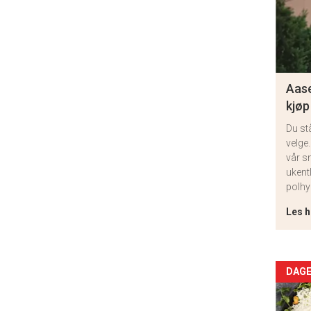
Aase
kjøp
Du st
velge.
vår s
ukent
polhy
Les h
Arti
DAGE
deta