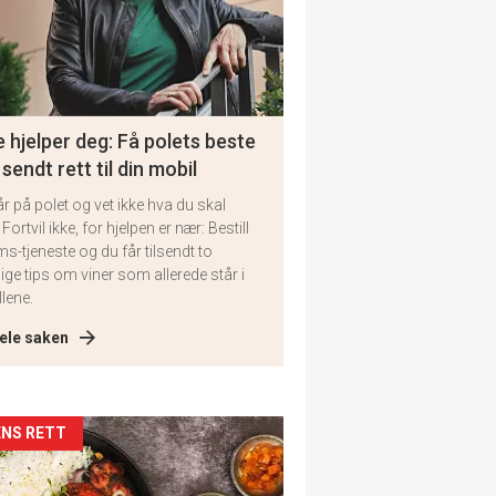
 hjelper deg: Få polets beste
 sendt rett til din mobil
år på polet og vet ikke hva du skal
 Fortvil ikke, for hjelpen er nær: Bestill
ms-tjeneste og du får tilsendt to
lige tips om viner som allerede står i
llene.
ele saken
kler
NS RETT
il