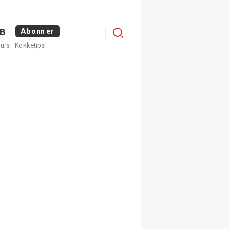
Logg
B
Abonner
kurs
Kokketips
inn
×
ge nyhetsbrev fra
Apéritif
 ukentlige nyhetsbrev. Du
 hvilke du ønsker å få
egistrer deg