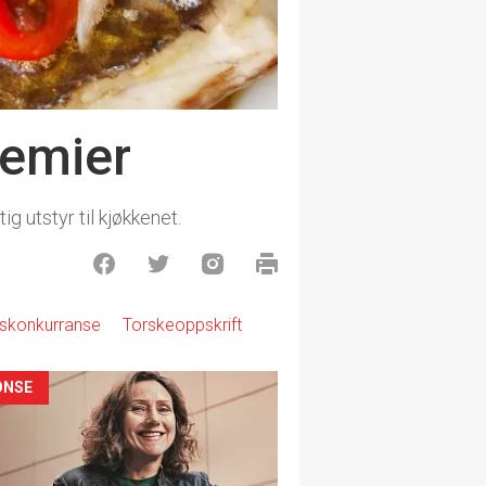
remier
g utstyr til kjøkkenet.
tskonkurranse
Torskeoppskrift
ONSE