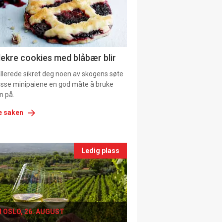
tion
ns
lekre cookies med blåbær blir
allerede sikret deg noen av skogens søte
 disse minipaiene en god måte å bruke
n på.
e saken
nts
Ledig plass
le
I OSLO, 26. AUGUST