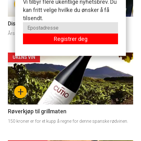
+
Vi tilbyr flere ukentlige nyhetsbrev. Du
section
kan fritt velge hvilke du ønsker å få
tilsendt.
11
Disse vinene er usannsynlig billige
Årsaken er knyttet til eieren som får sin «lønn i himmelen».
Registrer deg
Artikler
UKENS VIN
detail
-
+
section
11
Røverkjøp til grillmaten
150 kroner er for et kupp å regne for denne spanske rødvinen.
Dagens
rett