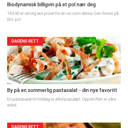
4
Biodynamisk billigvin på et pol nær deg
169,90 er utrolig lavt priset for en vin som denne. Den finnes på
60+ pol.
Forsiden
DAGENS RETT
akkurat
nå
-
5
By på en sommerlig pastasalat - din nye favoritt
En pastasalat til middag er alltid populært. Oppskriften er såre
enkel.
DAGENS RETT