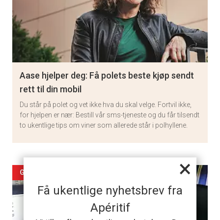
Aase hjelper deg: Få polets beste kjøp sendt
rett til din mobil
Du står på polet og vet ikke hva du skal velge. Fortvil ikke,
for hjelpen er nær: Bestill vår sms-tjeneste og du får tilsendt
to ukentlige tips om viner som allerede står i polhyllene.
×
Artikler
GODBITER I POLLISTEN
Få ukentlige nyhetsbrev fra
detail
Apéritif
-