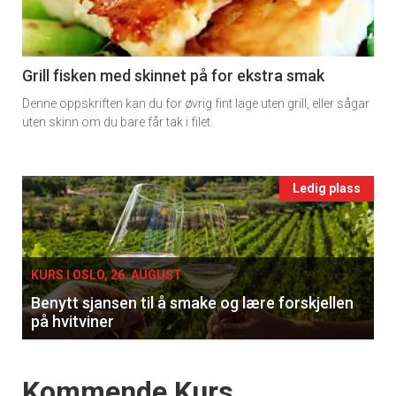
-
section
11
Grill fisken med skinnet på for ekstra smak
Denne oppskriften kan du for øvrig fint lage uten grill, eller sågar
Ukens
uten skinn om du bare får tak i filet.
vin
Events
Ledig plass
single
KURS I OSLO, 26. AUGUST
Benytt sjansen til å smake og lære forskjellen
på hvitviner
Events
Kommende Kurs