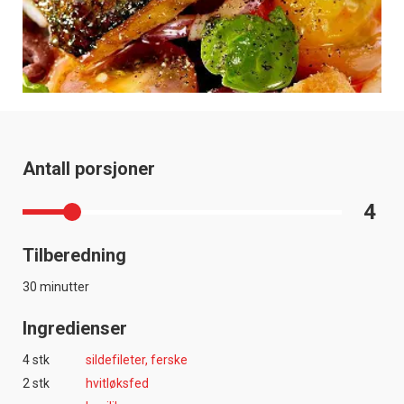
Antall porsjoner
4
Tilberedning
30 minutter
Ingredienser
4 stk
sildefileter, ferske
2 stk
hvitløksfed