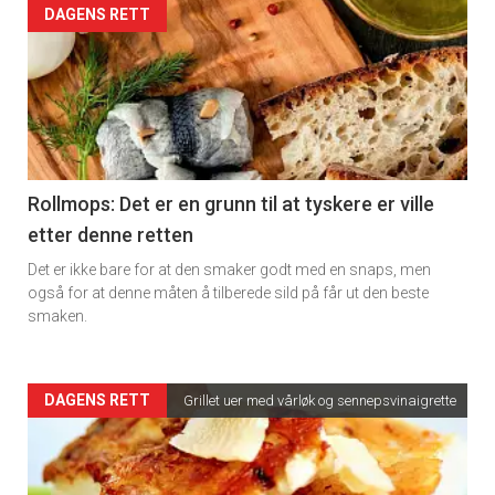
Artikler
DAGENS RETT
detail
-
section
11
Rollmops: Det er en grunn til at tyskere er ville
etter denne retten
Dagens
Det er ikke bare for at den smaker godt med en snaps, men
rett
også for at denne måten å tilberede sild på får ut den beste
smaken.
2
Artikler
DAGENS RETT
Grillet uer med vårløk og sennepsvinaigrette
detail