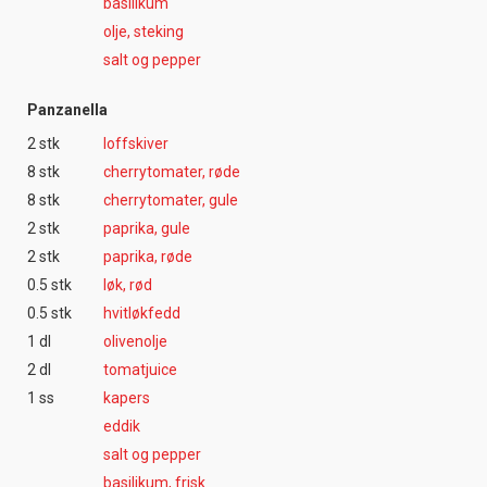
basilikum
olje, steking
salt og pepper
Panzanella
2 stk
loffskiver
8 stk
cherrytomater, røde
8 stk
cherrytomater, gule
2 stk
paprika, gule
2 stk
paprika, røde
0.5 stk
løk, rød
0.5 stk
hvitløkfedd
1 dl
olivenolje
2 dl
tomatjuice
1 ss
kapers
eddik
salt og pepper
basilikum, frisk