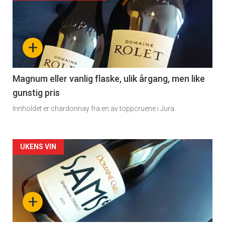
akkurat
nå
+
-
3
Magnum eller vanlig flaske, ulik årgang, men like
gunstig pris
Innholdet er chardonnay fra en av toppcruene i Jura.
Forsiden
UKENS VIN
akkurat
nå
+
-