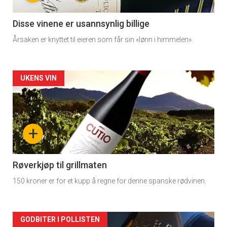
Disse vinene er usannsynlig billige
Årsaken er knyttet til eieren som får sin «lønn i himmelen».
Forsiden
UKENS VIN
akkurat
nå
+
-
2
Røverkjøp til grillmaten
150 kroner er for et kupp å regne for denne spanske rødvinen.
Forsiden
GODBITER I POLLISTEN