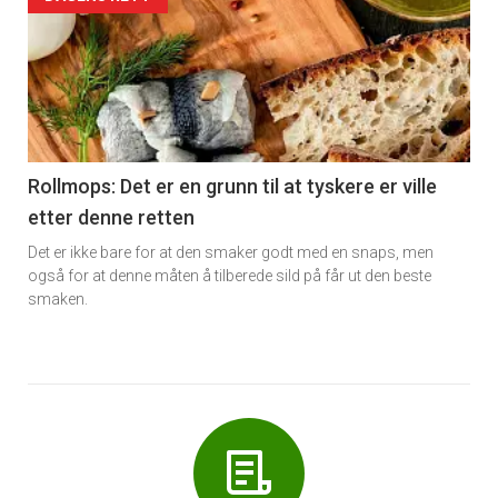
Forsiden
akkurat
nå
-
6
Rollmops: Det er en grunn til at tyskere er ville
etter denne retten
Det er ikke bare for at den smaker godt med en snaps, men
også for at denne måten å tilberede sild på får ut den beste
smaken.