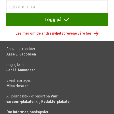
Logg på
Les mer om de andre nyhetsbrevene våre her
Footer
Ansvarlig redaktør:
Aase E. Jacobsen
-
Daglig leder:
links
Jan H. Amundsen
Event manager:
Mina Hovden
All journalistikk er basert på
Vær
varsom-plakaten
og
Redaktørplakaten
Om informasjonskapsler