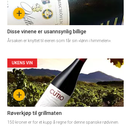
nå
+
-
3
Disse vinene er usannsynlig billige
Årsaken er knyttet til eieren som får sin «lønn i himmelen».
Forsiden
UKENS VIN
akkurat
nå
+
-
4
Røverkjøp til grillmaten
150 kroner er for et kupp å regne for denne spanske rødvinen.