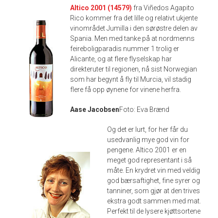
Altico 2001 (14579)
fra Viñedos Agapito
Rico kommer fra det lille og relativt ukjente
vinområdet Jumilla i den sørøstre delen av
Spania. Men med tanke på at nordmenns
feireboligparadis nummer 1 trolig er
Alicante, og at flere flyselskap har
direkteruter til regionen, nå sist Norwegian
som har begynt å fly til Murcia, vil stadig
flere få opp øynene for vinene herfra.
Aase Jacobsen
Foto: Eva Brænd
Og det er lurt, for her får du
usedvanlig mye god vin for
pengene. Altico 2001 er en
meget god representant i så
måte. En krydret vin med veldig
god bærsaftighet, fine syrer og
tanniner, som gjør at den trives
ekstra godt sammen med mat.
Perfekt til de lysere kjøttsortene