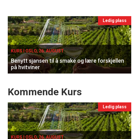
vin
Events
Ledig plass
single
KURS I OSLO, 26. AUGUST
Benytt sjansen til å smake og lære forskjellen
på hvitviner
Events
Kommende Kurs
Ledig plass
KURS I OSLO, 26. AUGUST