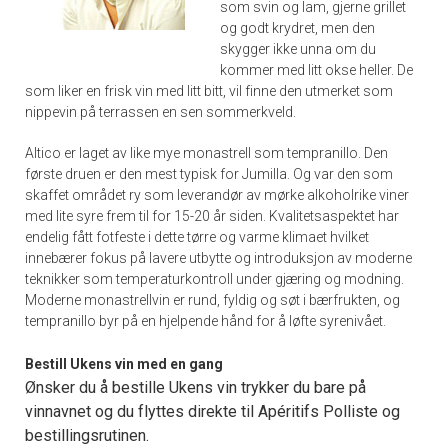
som svin og lam, gjerne grillet
og godt krydret, men den
skygger ikke unna om du
kommer med litt okse heller. De
som liker en frisk vin med litt bitt, vil finne den utmerket som
nippevin på terrassen en sen sommerkveld.
Altico er laget av like mye monastrell som tempranillo. Den
første druen er den mest typisk for Jumilla. Og var den som
skaffet området ry som leverandør av mørke alkoholrike viner
med lite syre frem til for 15-20 år siden. Kvalitetsaspektet har
endelig fått fotfeste i dette tørre og varme klimaet hvilket
innebærer fokus på lavere utbytte og introduksjon av moderne
teknikker som temperaturkontroll under gjæring og modning.
Moderne monastrellvin er rund, fyldig og søt i bærfrukten, og
tempranillo byr på en hjelpende hånd for å løfte syrenivået.
Bestill Ukens vin med en gang
Ønsker du å bestille Ukens vin trykker du bare på
vinnavnet og du flyttes direkte til Apéritifs Polliste og
bestillingsrutinen.