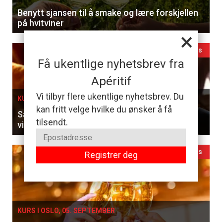
Benytt sjansen til å smake og lære forskjellen
på hvitviner
×
Ledig plass
Få ukentlige nyhetsbrev fra
Apéritif
Vi tilbyr flere ukentlige nyhetsbrev. Du
KURS I OSLO, 27. AUGUST
kan fritt velge hvilke du ønsker å få
Sammenlign franske klassikere og ungarske
tilsendt.
viner til en 5-retters meny
Ledig plass
Registrer deg
KURS I OSLO, 05. SEPTEMBER