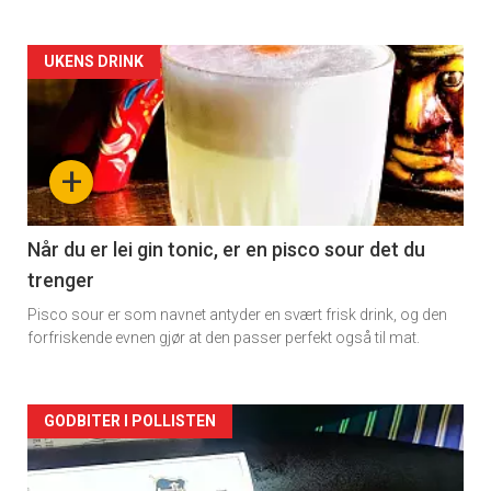
Forsiden
UKENS DRINK
akkurat
nå
+
-
2
Når du er lei gin tonic, er en pisco sour det du
trenger
Pisco sour er som navnet antyder en svært frisk drink, og den
forfriskende evnen gjør at den passer perfekt også til mat.
Forsiden
GODBITER I POLLISTEN
akkurat