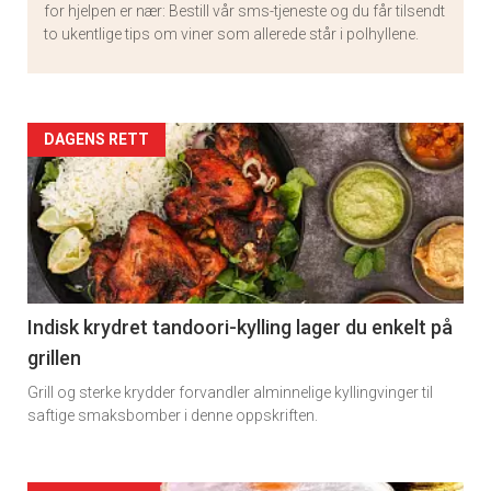
for hjelpen er nær: Bestill vår sms-tjeneste og du får tilsendt
to ukentlige tips om viner som allerede står i polhyllene.
Artikler
DAGENS RETT
detail
-
section
11
Indisk krydret tandoori-kylling lager du enkelt på
grillen
Grill og sterke krydder forvandler alminnelige kyllingvinger til
saftige smaksbomber i denne oppskriften.