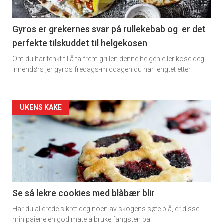
section
11
Gyros er grekernes svar på rullekebab og er det
perfekte tilskuddet til helgekosen
Dagens
Om du har tenkt til å ta frem grillen denne helgen eller kose deg
rett
innendørs ,er gyros fredags-middagen du har lengtet etter.
2
Artikler
UKENS KAKE
detail
-
section
11
Se så lekre cookies med blåbær blir
Har du allerede sikret deg noen av skogens søte blå, er disse
Ukens
minipaiene en god måte å bruke fangsten på.