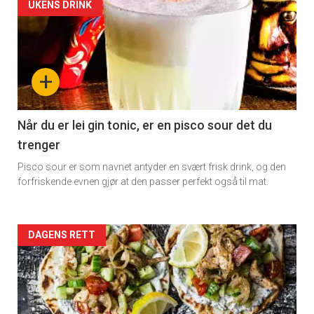
Artikler
UKENS DRINK
detail
-
+
section
11
Når du er lei gin tonic, er en pisco sour det du
trenger
Dagens
Pisco sour er som navnet antyder en svært frisk drink, og den
rett
forfriskende evnen gjør at den passer perfekt også til mat.
Artikler
DAGENS RETT
detail
-