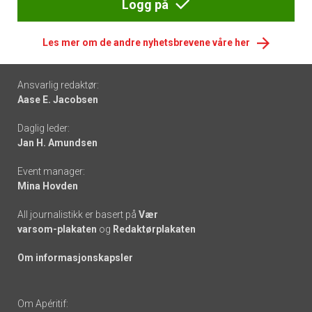
Logg på
Les mer om de andre nyhetsbrevene våre her
Footer
Ansvarlig redaktør:
Aase E. Jacobsen
-
Daglig leder:
links
Jan H. Amundsen
Event manager:
Mina Hovden
All journalistikk er basert på
Vær
varsom-plakaten
og
Redaktørplakaten
Om informasjonskapsler
Om Apéritif: