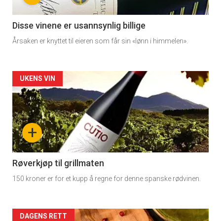
section
11
Disse vinene er usannsynlig billige
Årsaken er knyttet til eieren som får sin «lønn i himmelen».
Artikler
UKENS VIN
detail
-
+
section
11
Røverkjøp til grillmaten
150 kroner er for et kupp å regne for denne spanske rødvinen.
Dagens
rett
Artikler
DAGENS RETT