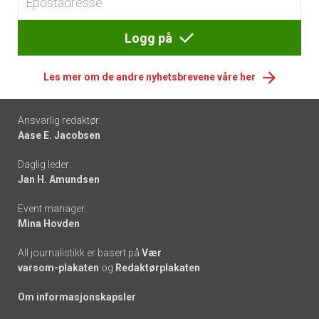
Logg på
Les mer om de andre nyhetsbrevene våre her
Footer
Ansvarlig redaktør:
Aase E. Jacobsen
-
Daglig leder:
links
Jan H. Amundsen
Event manager:
Mina Hovden
All journalistikk er basert på
Vær
varsom-plakaten
og
Redaktørplakaten
Om informasjonskapsler