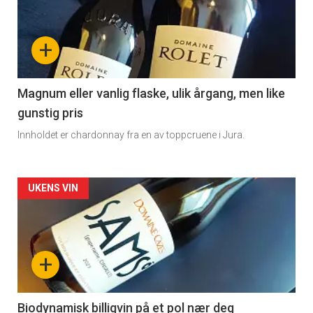
akkurat
nå
+
-
3
Magnum eller vanlig flaske, ulik årgang, men like
gunstig pris
Innholdet er chardonnay fra en av toppcruene i Jura.
Forsiden
UKENS VIN
akkurat
nå
+
-
4
Biodynamisk billigvin på et pol nær deg