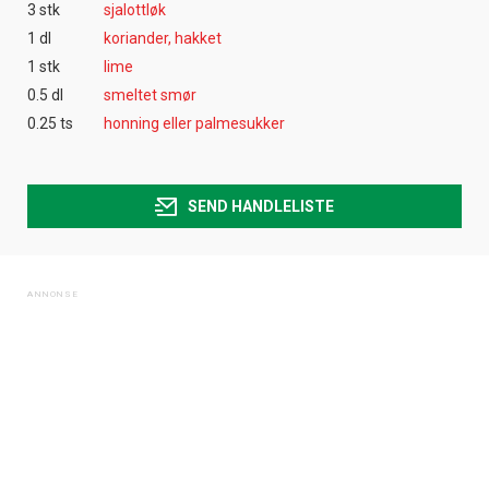
3 stk
sjalottløk
1 dl
koriander, hakket
1 stk
lime
0.5 dl
smeltet smør
0.25 ts
honning eller palmesukker
SEND HANDLELISTE