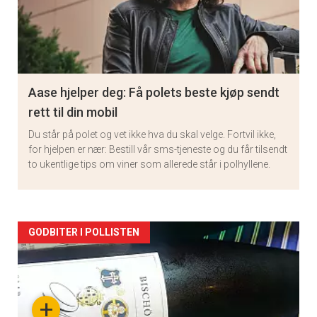
Aase hjelper deg: Få polets beste kjøp sendt
rett til din mobil
Du står på polet og vet ikke hva du skal velge. Fortvil ikke,
for hjelpen er nær: Bestill vår sms-tjeneste og du får tilsendt
to ukentlige tips om viner som allerede står i polhyllene.
Artikler
GODBITER I POLLISTEN
detail
-
+