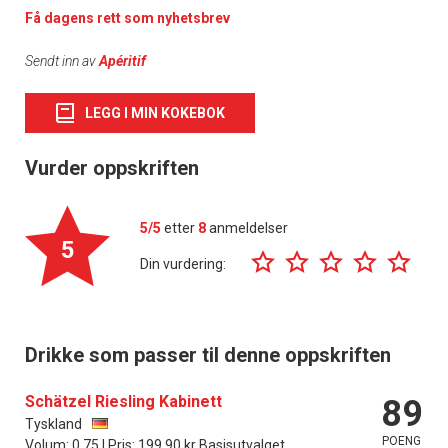
Få dagens rett som nyhetsbrev
Sendt inn av
Apéritif
LEGG I MIN KOKEBOK
Vurder oppskriften
5/5
etter
8
anmeldelser
5
Din vurdering:
Drikke som passer til denne oppskriften
Schätzel Riesling Kabinett
89
Tyskland
POENG
Volum: 0.75 l Pris: 199.90 kr Basisutvalget