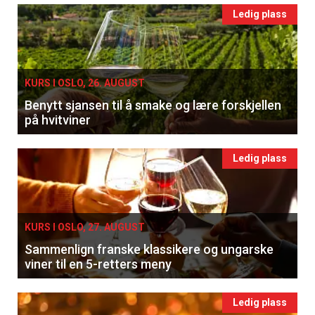
Ledig plass
KURS I OSLO, 26. AUGUST
Benytt sjansen til å smake og lære forskjellen
på hvitviner
Ledig plass
KURS I OSLO, 27. AUGUST
Sammenlign franske klassikere og ungarske
viner til en 5-retters meny
Ledig plass