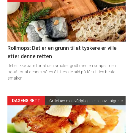
detail
-
section
11
Rollmops: Det er en grunn til at tyskere er ville
etter denne retten
Dagens
Det er ikke bare for at den smaker godt med en snaps, men
rett
også for at denne måten å tilberede sild på får ut den beste
smaken.
2
Artikler
DAGENS RETT
Grillet uer med vårløk og sennepsvinaigrette
detail
-