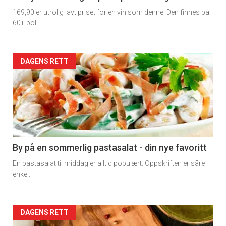
169,90 er utrolig lavt priset for en vin som denne. Den finnes på
60+ pol.
Forsiden
DAGENS RETT
akkurat
nå
-
5
By på en sommerlig pastasalat - din nye favoritt
En pastasalat til middag er alltid populært. Oppskriften er såre
enkel.
Forsiden
DAGENS RETT