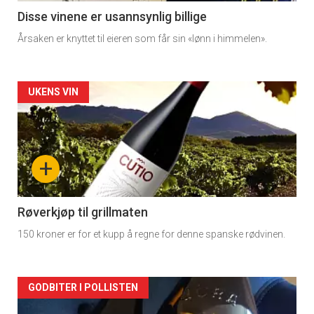
Disse vinene er usannsynlig billige
Årsaken er knyttet til eieren som får sin «lønn i himmelen».
Forsiden
UKENS VIN
akkurat
nå
+
-
2
Røverkjøp til grillmaten
150 kroner er for et kupp å regne for denne spanske rødvinen.
Forsiden
GODBITER I POLLISTEN