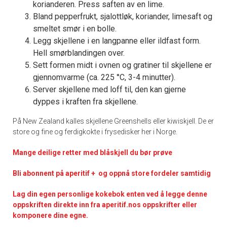
korianderen. Press saften av en lime.
Bland pepperfrukt, sjalottløk, koriander, limesaft og
smeltet smør i en bolle.
Legg skjellene i en langpanne eller ildfast form.
Hell smørblandingen over.
Sett formen midt i ovnen og gratiner til skjellene er
gjennomvarme (ca. 225 °C, 3-4 minutter).
Server skjellene med loff til, den kan gjerne
dyppes i kraften fra skjellene.
På New Zealand kalles skjellene Greenshells eller kiwiskjell. De er
store og fine og ferdigkokte i frysedisker her i Norge.
Mange deilige retter med blåskjell du bør prøve
Bli abonnent på aperitif + og oppnå store fordeler samtidig
Lag din egen personlige kokebok enten ved å legge denne
oppskriften direkte inn fra aperitif.nos oppskrifter eller
komponere dine egne.