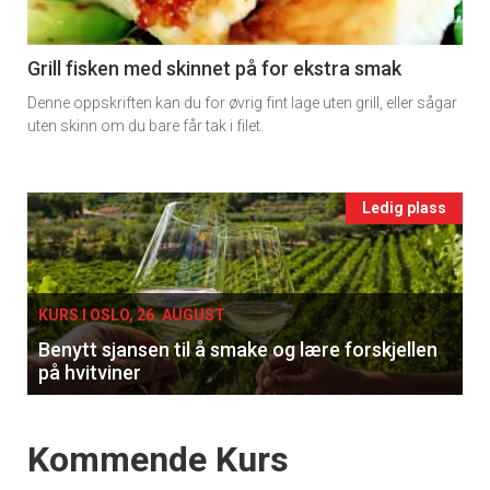
section
11
Grill fisken med skinnet på for ekstra smak
Denne oppskriften kan du for øvrig fint lage uten grill, eller sågar
Ukens
uten skinn om du bare får tak i filet.
vin
Events
Ledig plass
single
KURS I OSLO, 26. AUGUST
Benytt sjansen til å smake og lære forskjellen
på hvitviner
Events
Kommende Kurs