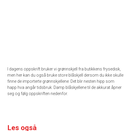
I dagens oppskrift bruker vi grønnskjell fra butikkens frysedisk,
men her kan du også bruke store blåskjell dersom du ikke skulle
finne de importerte grønnskjellene. Det blir nesten hipp som
happ hva angår tidsbruk: Damp blåskjellene til de akkurat åpner
seg og følg oppskriften nedenfor.
Les også