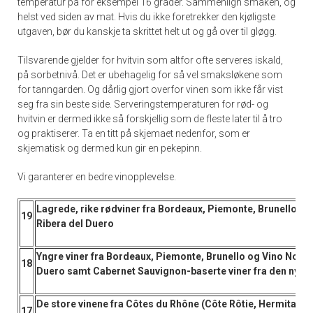
temperatur på for eksempel 16 grader. Sammenlign smaken, og
helst ved siden av mat. Hvis du ikke foretrekker den kjøligste
utgaven, bør du kanskje ta skrittet helt ut og gå over til gløgg.
Tilsvarende gjelder for hvitvin som altfor ofte serveres iskald,
på sorbetnivå. Det er ubehagelig for så vel smaksløkene som
for tanngarden. Og dårlig gjort overfor vinen som ikke får vist
seg fra sin beste side. Serveringstemperaturen for rød- og
hvitvin er dermed ikke så forskjellig som de fleste later til å tro
og praktiserer. Ta en titt på skjemaet nedenfor, som er
skjematisk og dermed kun gir en pekepinn.
Vi garanterer en bedre vinopplevelse.
Lagrede, rike rødviner fra Bordeaux, Piemonte, Brunello og
19
Ribera del Duero
Yngre viner fra Bordeaux, Piemonte, Brunello og Vino Nobile
18
Duero samt Cabernet Sauvignon-baserte viner fra den nye 
De store vinene fra Côtes du Rhône (Côte Rôtie, Hermitage
17