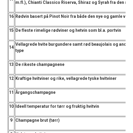
m.fl.), Chianti Classico Riserva, Shiraz og Syrah fra den nye
16
Rødvin basert på Pinot Noir fra både den nye og gamle vinv
15
De fleste rimelige rødviner og hetvin som bl.a. portvin
Vellagrede hvite burgundere samt rød beaujolais og andre
14
type
13
De rikeste champagnene
12
Kraftige hvitviner og rike, vellagrede tyske hvitviner
11
Årgangschampagne
10
Ideell temperatur for tørr og fruktig hvitvin
9
Champagne brut (tørr)