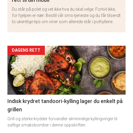
Du står på polet og vet ikke hva du skal velge. Fortvil ikke,
for hjelpen er nær: Bestill vår sms-tjeneste og du får tilsendt
to ukentlige tips om viner som allerede står i polhyllene.
Artikler
DAGENS RETT
detail
-
section
11
Indisk krydret tandoori-kylling lager du enkelt på
grillen
Grill og sterke krydder forvandler alminnelige kyllingvinger til
saftige smaksbomber i denne oppskriften.