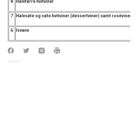
8
Halvtørre hvitviner
7
Halvsøte og søte hvitviner (dessertviner) samt roséviner o
6
Isvann