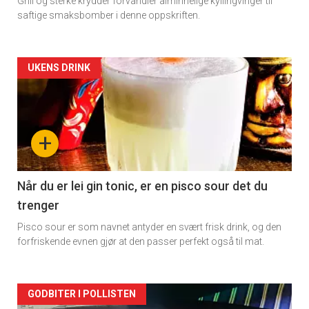
Grill og sterke krydder forvandler alminnelige kyllingvinger til
saftige smaksbomber i denne oppskriften.
Forsiden
UKENS DRINK
akkurat
nå
+
-
2
Når du er lei gin tonic, er en pisco sour det du
trenger
Pisco sour er som navnet antyder en svært frisk drink, og den
forfriskende evnen gjør at den passer perfekt også til mat.
Forsiden
GODBITER I POLLISTEN