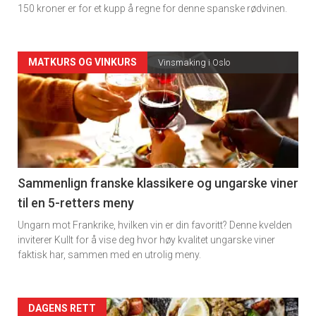
150 kroner er for et kupp å regne for denne spanske rødvinen.
Forsiden
MATKURS OG VINKURS
Vinsmaking i Oslo
akkurat
nå
-
5
Sammenlign franske klassikere og ungarske viner
til en 5-retters meny
Ungarn mot Frankrike, hvilken vin er din favoritt? Denne kvelden
inviterer Kullt for å vise deg hvor høy kvalitet ungarske viner
faktisk har, sammen med en utrolig meny.
Forsiden
DAGENS RETT