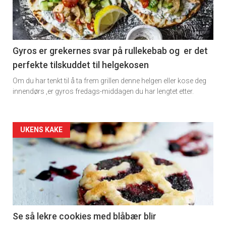
-
section
11
Gyros er grekernes svar på rullekebab og er det
perfekte tilskuddet til helgekosen
Dagens
Om du har tenkt til å ta frem grillen denne helgen eller kose deg
rett
innendørs ,er gyros fredags-middagen du har lengtet etter.
2
Artikler
UKENS KAKE
detail
-
section
11
Se så lekre cookies med blåbær blir