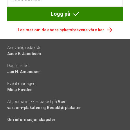
Logg på
Les mer om de andre nyhetsbrevene våre her
Footer
Ansvarlig redaktør:
Aase E. Jacobsen
-
Daglig leder:
links
Jan H. Amundsen
Event manager:
Mina Hovden
All journalistikk er basert på
Vær
varsom-plakaten
og
Redaktørplakaten
Om informasjonskapsler