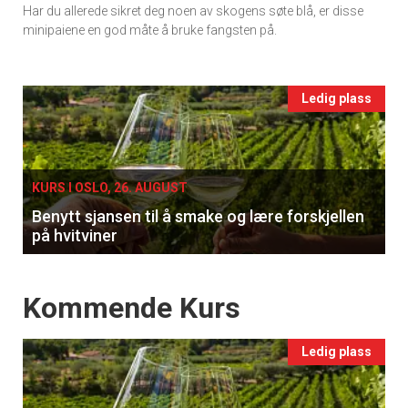
Har du allerede sikret deg noen av skogens søte blå, er disse
Ukens
minipaiene en god måte å bruke fangsten på.
vin
Events
Ledig plass
single
KURS I OSLO, 26. AUGUST
Benytt sjansen til å smake og lære forskjellen
på hvitviner
Events
Kommende Kurs
Ledig plass