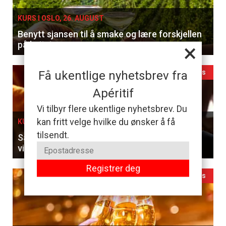
KURS I OSLO, 26. AUGUST
Benytt sjansen til å smake og lære forskjellen
×
på hvitviner
Ledig plass
Få ukentlige nyhetsbrev fra
Apéritif
Vi tilbyr flere ukentlige nyhetsbrev. Du
kan fritt velge hvilke du ønsker å få
KURS I OSLO, 27. AUGUST
tilsendt.
Sammenlign franske klassikere og ungarske
viner til en 5-retters meny
Registrer deg
Ledig plass