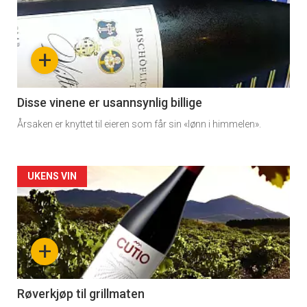
akkurat
nå
+
-
3
Disse vinene er usannsynlig billige
Årsaken er knyttet til eieren som får sin «lønn i himmelen».
Forsiden
UKENS VIN
akkurat
nå
+
-
4
Røverkjøp til grillmaten