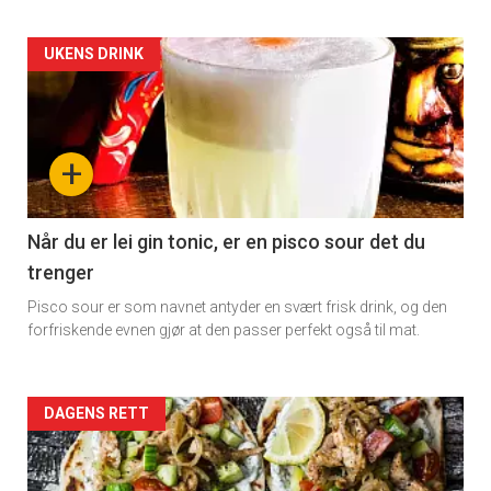
Artikler
UKENS DRINK
detail
-
+
section
11
Når du er lei gin tonic, er en pisco sour det du
trenger
Dagens
Pisco sour er som navnet antyder en svært frisk drink, og den
rett
forfriskende evnen gjør at den passer perfekt også til mat.
Artikler
DAGENS RETT
detail