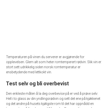
Temperaturen på vinen du serverer er avgjørende for
opplevelsen. Glem alt som heter romtemperert rødvin. Slik vin er
stort sett udrikkelig siden norsk romtemperatur er
ensbetydende med lettkokt vin.
Test selv og bli overbevist
Den enkleste måten å la deg overbevise på er ved å prøve selv:
Hell i to glass av din yndlingsrødvin og sett det ene på kjøkkenet
og det andre på husets kjøligste rom til det har oppnådd en