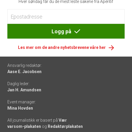
Hver søndag får du de mest leste sakene fra Apéritif
Logg på
Les mer om de andre nyhetsbrevene våre her
Footer
Ansvarlig redaktør:
Aase E. Jacobsen
-
Daglig leder:
links
Jan H. Amundsen
Event manager:
Mina Hovden
All journalistikk er basert på
Vær
varsom-plakaten
og
Redaktørplakaten