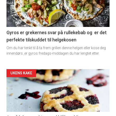
detail
-
section
11
Gyros er grekernes svar på rullekebab og er det
perfekte tilskuddet til helgekosen
Om du har tenkt til å ta frem grillen denne helgen eller kose deg
innendørs ,er gyros fredags-middagen du har lengtet etter.
Artikler
UKENS KAKE
detail
-
section