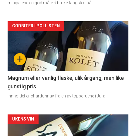
minipaiene en god måte å bruke fangsten på.
Forsiden
GODBITER I POLLISTEN
akkurat
nå
+
-
3
Magnum eller vanlig flaske, ulik årgang, men like
gunstig pris
Innholdet er chardonnay fra en av toppcruene i Jura.
Forsiden
UKENS VIN
akkurat