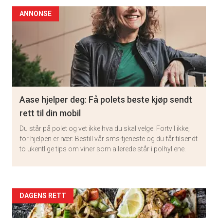
ANNONSE
Aase hjelper deg: Få polets beste kjøp sendt
rett til din mobil
Du står på polet og vet ikke hva du skal velge. Fortvil ikke,
for hjelpen er nær: Bestill vår sms-tjeneste og du får tilsendt
to ukentlige tips om viner som allerede står i polhyllene.
Artikler
DAGENS RETT