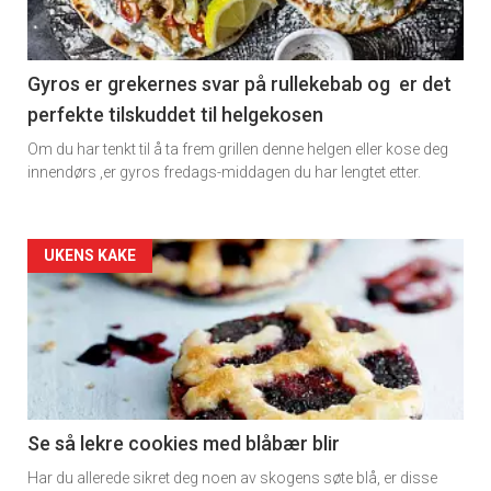
Gyros er grekernes svar på rullekebab og er det
perfekte tilskuddet til helgekosen
Om du har tenkt til å ta frem grillen denne helgen eller kose deg
innendørs ,er gyros fredags-middagen du har lengtet etter.
Forsiden
UKENS KAKE
akkurat
nå
-
2
Se så lekre cookies med blåbær blir
Har du allerede sikret deg noen av skogens søte blå, er disse