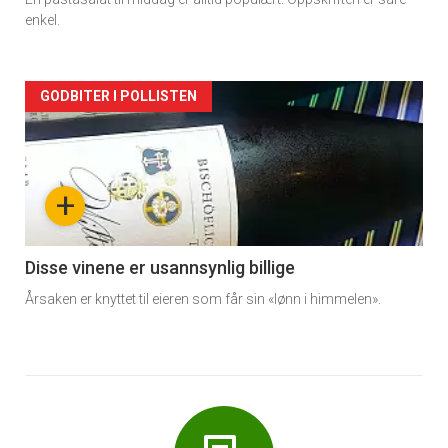
enkel.
Forsiden
GODBITER I POLLISTEN
akkurat
nå
+
-
6
Disse vinene er usannsynlig billige
Årsaken er knyttet til eieren som får sin «lønn i himmelen».