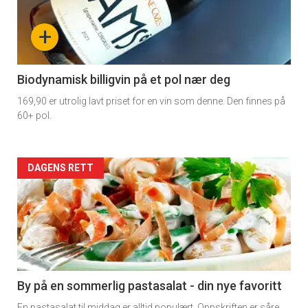
nå
+
-
4
Biodynamisk billigvin på et pol nær deg
169,90 er utrolig lavt priset for en vin som denne. Den finnes på
60+ pol.
Forsiden
DAGENS RETT
akkurat
nå
-
5
By på en sommerlig pastasalat - din nye favoritt
En pastasalat til middag er alltid populært. Oppskriften er såre