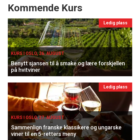
Events
Kommende Kurs
Ledig plass
×
KURS I OSLO, 26. AUGUST
Få ukentlige nyhetsbrev fra
Benytt sjansen til å smake og lære forskjellen
Apéritif
på hvitviner
Vi tilbyr flere ukentlige nyhetsbrev. Du
kan fritt velge hvilke du ønsker å få
Ledig plass
tilsendt.
Registrer deg
KURS I OSLO, 27. AUGUST
Sammenlign franske klassikere og ungarske
viner til en 5-retters meny