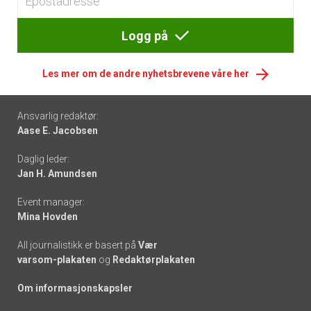
Logg på
Les mer om de andre nyhetsbrevene våre her
Footer
Ansvarlig redaktør:
Aase E. Jacobsen
-
Daglig leder:
links
Jan H. Amundsen
Event manager:
Mina Hovden
All journalistikk er basert på
Vær
varsom-plakaten
og
Redaktørplakaten
Om informasjonskapsler