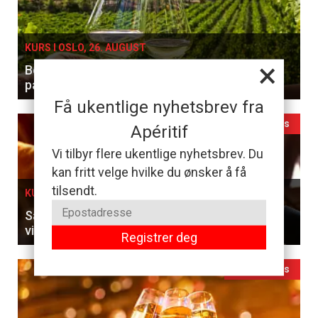
KURS I OSLO, 26. AUGUST
×
Benytt sjansen til å smake og lære forskjellen
på hvitviner
Få ukentlige nyhetsbrev fra
Ledig plass
Apéritif
Vi tilbyr flere ukentlige nyhetsbrev. Du
kan fritt velge hvilke du ønsker å få
tilsendt.
KURS I OSLO, 27. AUGUST
Sammenlign franske klassikere og ungarske
viner til en 5-retters meny
Registrer deg
Ledig plass