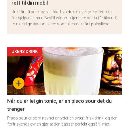
rett til din mobil
Du står på polet og vet ikke hva du skal velge. Fortvil ikke,
for hjelpen er nær: Bestill vår sms-tjeneste og du får tilsendt
to ukentlige tips om viner som allerede står i polhyllene.
Artikler
UKENS DRINK
detail
-
+
section
11
Når du er lei gin tonic, er en pisco sour det du
trenger
Pisco sour er som navnet antyder en svært frisk drink, og den
forfriskende evnen gjør at den passer perfekt også til mat.