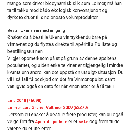
mange som driver biodynamisk slik som Loimer, må han
ta til takke med både økologisk konvensjonelt og
dyrkete druer til sine eneste volumprodukter.
Bestill Ukens vin med en gang
Ønsker du å bestille Ukens vin trykker du bare på
vinnavnet og du flyttes direkte til Apéritifs Polliste og
bestillingsrutinen.
Vi gjør oppmerksom på at på grunn av denne spaltens
popularitet, og siden enkelte viner er tilgjengelig i mindre
kvanta enn andre, kan det oppstå en utsolgt-situasjon. Du
vil i så fall få beskjed om det fra Vinmonopolet, samt
vanligvis også en dato for når vinen atter er å få tak i.
Lois 2010 (46098)
Loimer Lois Grüner Veltliner 2009 (52370)
Dersom du ønsker å bestille flere produkter, kan du også
velge fritt fra
eller
deg frem til de
Apéritifs polliste
søke
varene du er ute etter.