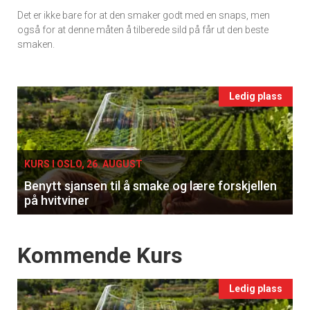
Ukens
Det er ikke bare for at den smaker godt med en snaps, men
vin
også for at denne måten å tilberede sild på får ut den beste
smaken.
Events
Ledig plass
single
KURS I OSLO, 26. AUGUST
Benytt sjansen til å smake og lære forskjellen
på hvitviner
Events
Kommende Kurs
Ledig plass