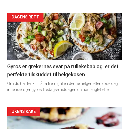
Artikler
DAGENS RETT
detail
-
section
11
Gyros er grekernes svar på rullekebab og er det
perfekte tilskuddet til helgekosen
Dagens
Om du har tenkt til å ta frem grillen denne helgen eller kose deg
rett
innendørs ,er gyros fredags-middagen du har lengtet etter.
Artikler
UKENS KAKE
detail