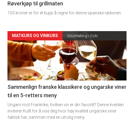
4
Røverkjøp til grillmaten
150 kroner er for et kupp å regne for denne spanske rødvinen.
Forsiden
MATKURS OG VINKURS
Vinsmaking i Oslo
akkurat
nå
-
5
Sammenlign franske klassikere og ungarske viner
til en 5-retters meny
Ungarn mot Frankrike, hvilken vin er din favoritt? Denne kvelden
inviterer Kullt for å vise deg hvor høy kvalitet ungarske viner
faktisk har, sammen med en utrolig meny.