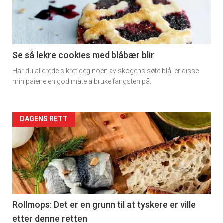
-
section
11
Se så lekre cookies med blåbær blir
Har du allerede sikret deg noen av skogens søte blå, er disse
Dagens
minipaiene en god måte å bruke fangsten på.
rett
2
Artikler
DAGENS RETT
detail
-
section
11
Rollmops: Det er en grunn til at tyskere er ville
etter denne retten