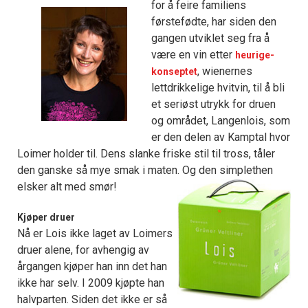
for å feire familiens
førstefødte, har siden den
gangen utviklet seg fra å
være en vin etter
heurige-
, wienernes
konseptet
lettdrikkelige hvitvin, til å bli
et seriøst utrykk for druen
og området, Langenlois, som
er den delen av Kamptal hvor
Loimer holder til. Dens slanke friske stil til tross, tåler
den ganske så mye smak i maten. Og den simplethen
elsker alt med smør!
Kjøper druer
Nå er Lois ikke laget av Loimers
druer alene, for avhengig av
årgangen kjøper han inn det han
ikke har selv. I 2009 kjøpte han
halvparten. Siden det ikke er så