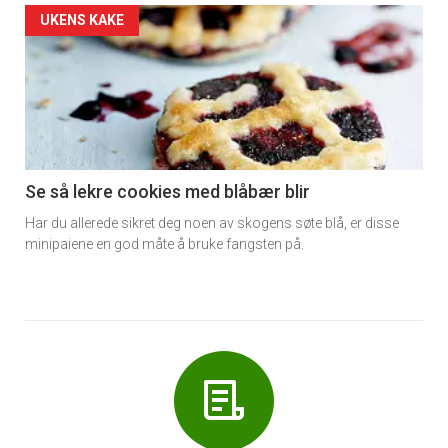
Forsiden
UKENS KAKE
akkurat
nå
-
6
Se så lekre cookies med blåbær blir
Har du allerede sikret deg noen av skogens søte blå, er disse
minipaiene en god måte å bruke fangsten på.