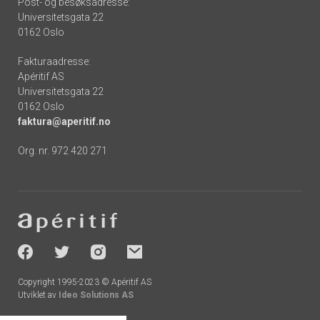
Post- og besøksadresse:
Universitetsgata 22
0162 Oslo
Fakturaadresse:
Apéritif AS
Universitetsgata 22
0162 Oslo
faktura@aperitif.no
Org. nr. 972 420 271
Footer
-
socials
Copyright 1995-2023 © Apéritif AS
Utviklet av
Ideo Solutions AS