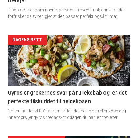
trenger
Pisco sour er som navnet antyder en svært frisk drink, og den
forfriskende evnen gjør at den passer perfekt også til mat.
Forsiden
DAGENS RETT
akkurat
nå
-
2
Gyros er grekernes svar på rullekebab og er det
perfekte tilskuddet til helgekosen
Om du har tenkt til å ta frem grillen denne helgen eller kose deg
innendørs ,er gyros fredags-middagen du har lengtet etter.