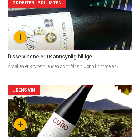
Forsiden
GODBITER I POLLISTEN
akkurat
nå
+
-
3
Disse vinene er usannsynlig billige
Årsaken er knyttet til eieren som får sin «lønn i himmelen».
Forsiden
UKENS VIN
akkurat
nå
+
-