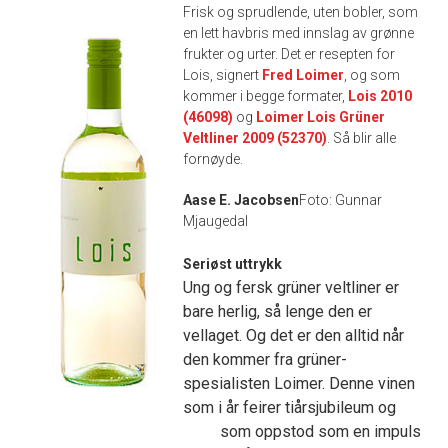
Frisk og sprudlende, uten bobler, som
en lett havbris med innslag av grønne
frukter og urter. Det er resepten for
Lois, signert
Fred Loimer
, og som
kommer i begge formater,
Lois 2010
(46098)
og
Loimer Lois Grüner
Veltliner 2009 (52370)
. Så blir alle
fornøyde.
Aase E. Jacobsen
Foto: Gunnar
Mjaugedal
Seriøst uttrykk
Ung og fersk grüner veltliner er
bare herlig, så lenge den er
vellaget. Og det er den alltid når
den kommer fra grüner-
spesialisten Loimer. Denne vinen
som i år feirer tiårsjubileum og
som oppstod som en impuls