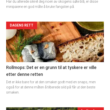
Har du allerede sikret deg noen av skogens søte blå, er disse
Dagens
minipaiene en god måte å bruke fangsten på.
rett
2
Artikler
DAGENS RETT
detail
-
section
11
Rollmops: Det er en grunn til at tyskere er ville
etter denne retten
Ukens
Det er ikke bare for at den smaker godt med en snaps, men
vin
også for at denne måten å tilberede sild på får ut den beste
smaken.