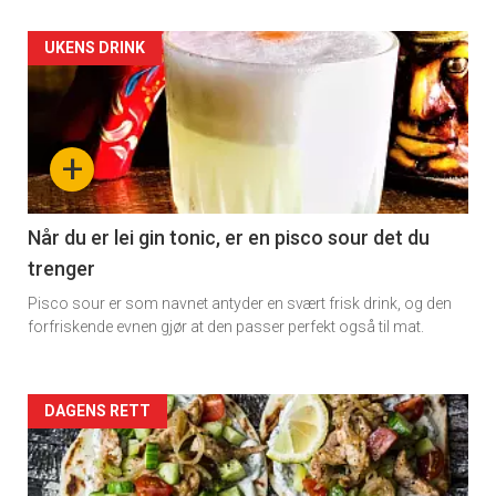
Artikler
UKENS DRINK
detail
-
+
section
11
Når du er lei gin tonic, er en pisco sour det du
trenger
Pisco sour er som navnet antyder en svært frisk drink, og den
forfriskende evnen gjør at den passer perfekt også til mat.
Artikler
DAGENS RETT
detail