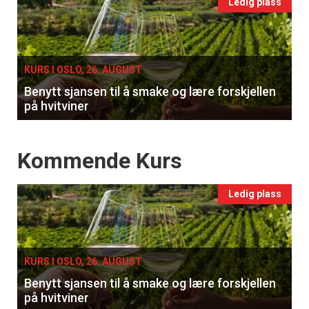
Events
Ledig plass
single
KURS I OSLO, 26. AUGUST
Benytt sjansen til å smake og lære forskjellen
på hvitviner
Events
Kommende Kurs
Ledig plass
KURS I OSLO, 26. AUGUST
Benytt sjansen til å smake og lære forskjellen
på hvitviner