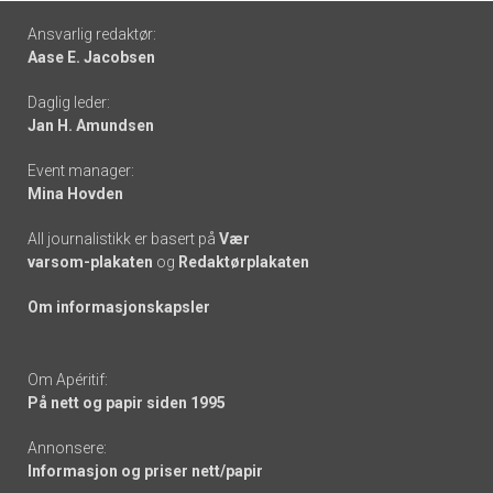
Footer
Ansvarlig redaktør:
Aase E. Jacobsen
-
Daglig leder:
links
Jan H. Amundsen
Event manager:
Mina Hovden
All journalistikk er basert på
Vær
varsom-plakaten
og
Redaktørplakaten
Om informasjonskapsler
Om Apéritif:
På nett og papir siden 1995
Annonsere:
Informasjon og priser nett/papir