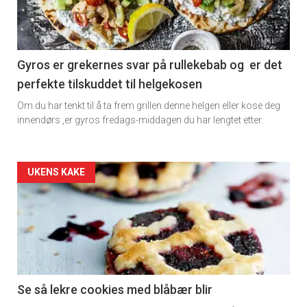
-
section
11
Gyros er grekernes svar på rullekebab og er det
perfekte tilskuddet til helgekosen
Dagens
Om du har tenkt til å ta frem grillen denne helgen eller kose deg
rett
innendørs ,er gyros fredags-middagen du har lengtet etter.
Artikler
UKENS KAKE
detail
-
section
11
Se så lekre cookies med blåbær blir