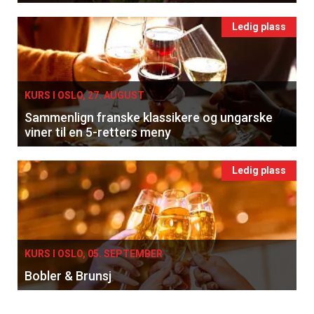
Ledig plass
KURS I OSLO, 27. AUGUST
Sammenlign franske klassikere og ungarske
viner til en 5-retters meny
×
Ledig plass
Få ukentlige nyhetsbrev fra
Apéritif
KURS I OSLO, 05. SEPTEMBER
Vi tilbyr flere ukentlige nyhetsbrev. Du
Bobler & Brunsj
kan fritt velge hvilke du ønsker å få
tilsendt.