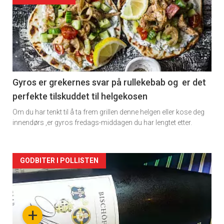
akkurat
nå
-
2
Gyros er grekernes svar på rullekebab og er det
perfekte tilskuddet til helgekosen
Om du har tenkt til å ta frem grillen denne helgen eller kose deg
innendørs ,er gyros fredags-middagen du har lengtet etter.
Forsiden
GODBITER I POLLISTEN
akkurat
nå
+