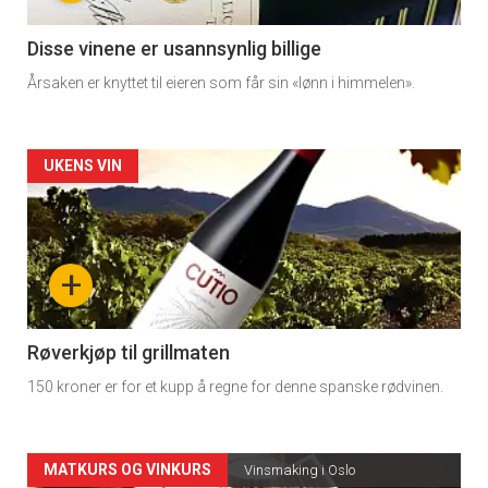
-
3
Disse vinene er usannsynlig billige
Årsaken er knyttet til eieren som får sin «lønn i himmelen».
Forsiden
UKENS VIN
akkurat
nå
+
-
4
Røverkjøp til grillmaten
150 kroner er for et kupp å regne for denne spanske rødvinen.
Forsiden
MATKURS OG VINKURS
Vinsmaking i Oslo