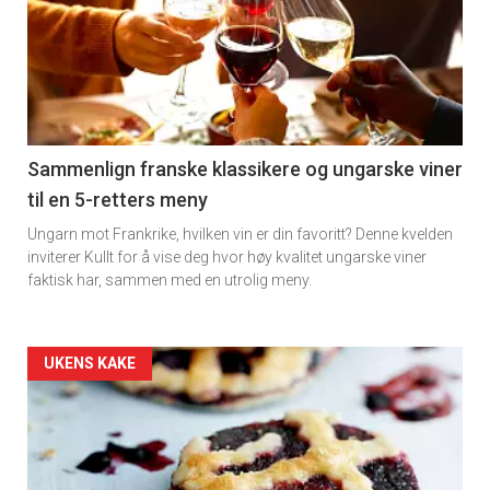
akkurat
nå
-
5
Sammenlign franske klassikere og ungarske viner
til en 5-retters meny
Ungarn mot Frankrike, hvilken vin er din favoritt? Denne kvelden
inviterer Kullt for å vise deg hvor høy kvalitet ungarske viner
faktisk har, sammen med en utrolig meny.
Forsiden
UKENS KAKE
akkurat
nå