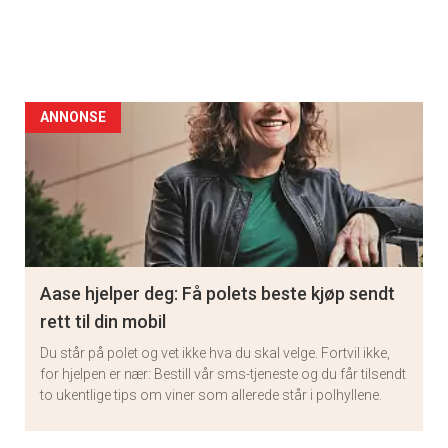
ANNONSE
Aase hjelper deg: Få polets beste kjøp sendt
rett til din mobil
Du står på polet og vet ikke hva du skal velge. Fortvil ikke,
for hjelpen er nær: Bestill vår sms-tjeneste og du får tilsendt
to ukentlige tips om viner som allerede står i polhyllene.