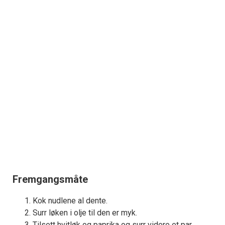
Fremgangsmåte
Kok nudlene al dente.
Surr løken i olje til den er myk.
Tilsett hvitløk og paprika og surr videre et par