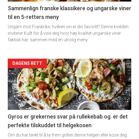
5
Sammenlign franske klassikere og ungarske viner
til en 5-retters meny
Ungarn mot Frankrike, hvilken vin er din favoritt? Denne kvelden
inviterer Kullt for å vise deg hvor høy kvalitet ungarske viner
faktisk har, sammen med en utrolig meny.
Forsiden
DAGENS RETT
akkurat
nå
-
6
Gyros er grekernes svar på rullekebab og er det
perfekte tilskuddet til helgekosen
Om du har tenkt til å ta frem grillen denne helgen eller kose deg