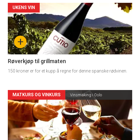
Forsiden
UKENS VIN
akkurat
nå
+
-
4
Røverkjøp til grillmaten
150 kroner er for et kupp å regne for denne spanske rødvinen.
Forsiden
MATKURS OG VINKURS
Vinsmaking i Oslo
akkurat
nå
-