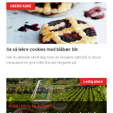
Artikler
UKENS KAKE
detail
-
section
11
Se så lekre cookies med blåbær blir
Har du allerede sikret deg noen av skogens søte blå, er disse
Ukens
minipaiene en god måte å bruke fangsten på.
vin
Events
Ledig plass
single
KURS I OSLO, 26. AUGUST