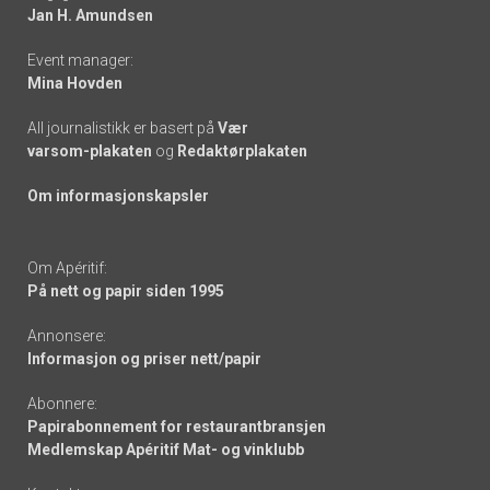
links
Jan H. Amundsen
Event manager:
Mina Hovden
All journalistikk er basert på
Vær
varsom-plakaten
og
Redaktørplakaten
Om informasjonskapsler
Om Apéritif:
På nett og papir siden 1995
Annonsere:
Informasjon og priser nett/papir
Abonnere:
Papirabonnement for restaurantbransjen
Medlemskap Apéritif Mat- og vinklubb