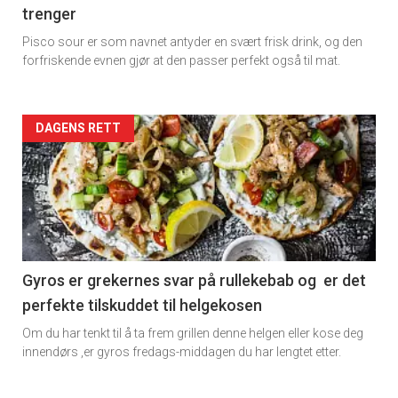
trenger
Dagens
Få ukentlige nyhetsbrev fra
Pisco sour er som navnet antyder en svært frisk drink, og den
Apéritif
rett
forfriskende evnen gjør at den passer perfekt også til mat.
Vi tilbyr flere ukentlige nyhetsbrev. Du
kan fritt velge hvilke du ønsker å få
Artikler
DAGENS RETT
tilsendt.
detail
Registrer deg
-
section
11
Gyros er grekernes svar på rullekebab og er det
perfekte tilskuddet til helgekosen
Dagens
Om du har tenkt til å ta frem grillen denne helgen eller kose deg
rett
innendørs ,er gyros fredags-middagen du har lengtet etter.
2