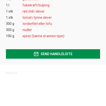
1 l
fiskekraft/buljong
1 stk
rød chili i skiver
1 stk
tomat i tynne skiver
300 g
torskefilet eller tofu
300 g
nudler
100 g
spirer (bønne el annen type)
SEND HANDLELISTE