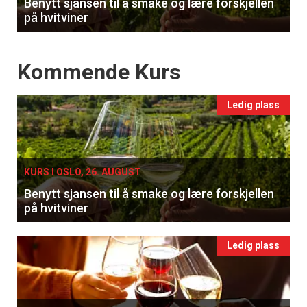
Benytt sjansen til å smake og lære forskjellen
på hvitviner
Events
Kommende Kurs
Ledig plass
KURS I OSLO, 26. AUGUST
Benytt sjansen til å smake og lære forskjellen
på hvitviner
Ledig plass