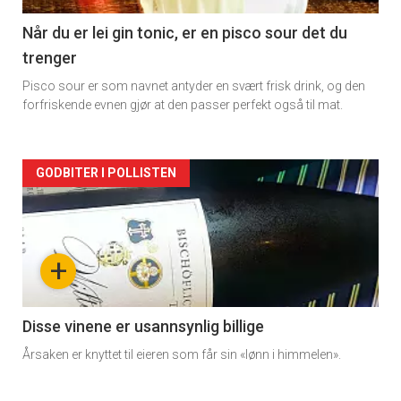
2
Når du er lei gin tonic, er en pisco sour det du
trenger
Pisco sour er som navnet antyder en svært frisk drink, og den
forfriskende evnen gjør at den passer perfekt også til mat.
Forsiden
GODBITER I POLLISTEN
akkurat
nå
+
-
3
Disse vinene er usannsynlig billige
Årsaken er knyttet til eieren som får sin «lønn i himmelen».