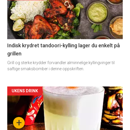
Indisk krydret tandoori-kylling lager du enkelt på
grillen
Grill og sterke krydder forvandler alminnelige kyllingvinger til
saftige smaksbomber i denne oppskriften.
Forsiden
UKENS DRINK
akkurat
nå
+
-