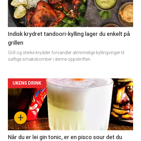
-
section
11
Indisk krydret tandoori-kylling lager du enkelt på
grillen
Grill og sterke krydder forvandler alminnelige kyllingvinger til
saftige smaksbomber i denne oppskriften.
Artikler
UKENS DRINK
detail
-
+
section
×
11
Når du er lei gin tonic, er en pisco sour det du