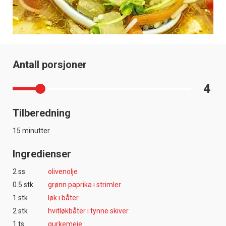
Antall porsjoner
4
Tilberedning
15 minutter
Ingredienser
2 ss
olivenolje
0.5 stk
grønn paprika i strimler
1 stk
løk i båter
2 stk
hvitløkbåter i tynne skiver
1 ts
gurkemeie