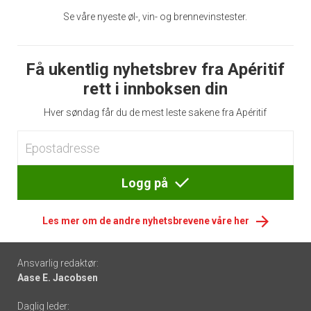
Se våre nyeste øl-, vin- og brennevinstester.
Få ukentlig nyhetsbrev fra Apéritif
rett i innboksen din
Hver søndag får du de mest leste sakene fra Apéritif
Logg på
Les mer om de andre nyhetsbrevene våre her
Footer
Ansvarlig redaktør:
Aase E. Jacobsen
-
Daglig leder: