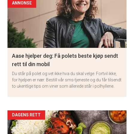
ANNONSE
Aase hjelper deg: Få polets beste kjøp sendt
rett til din mobil
Du står på polet og vet ikke hva du skal velge. Fortvil ikke,
for hjelpen er nær: Bestill vår sms-tjeneste og du får tilsendt
to ukentlige tips om viner som allerede står i polhyllene.
Artikler
DAGENS RETT
detail