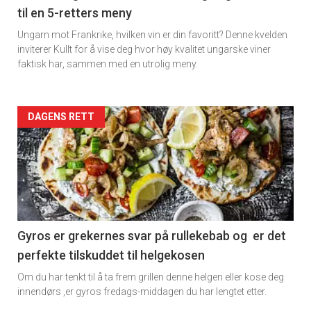
til en 5-retters meny
Ungarn mot Frankrike, hvilken vin er din favoritt? Denne kvelden
inviterer Kullt for å vise deg hvor høy kvalitet ungarske viner
faktisk har, sammen med en utrolig meny.
Forsiden
DAGENS RETT
akkurat
nå
-
6
Gyros er grekernes svar på rullekebab og er det
perfekte tilskuddet til helgekosen
Om du har tenkt til å ta frem grillen denne helgen eller kose deg
innendørs ,er gyros fredags-middagen du har lengtet etter.