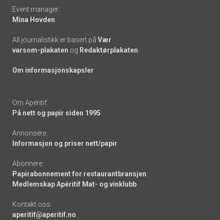
Event manager:
Mina Hovden
All journalistikk er basert på
Vær
varsom-plakaten
og
Redaktørplakaten
Om informasjonskapsler
Om Apéritif:
På nett og papir siden 1995
Annonsere:
Informasjon og priser nett/papir
Abonnere:
Papirabonnement for restaurantbransjen
Medlemskap Apéritif Mat- og vinklubb
Kontakt oss:
aperitif@aperitif.no