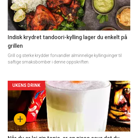
Indisk krydret tandoori-kylling lager du enkelt på
grillen
Grill og sterke krydder forvandler alminnelige kyllingvinger til
saftige smaksbomber i denne oppskriften.
Forsiden
UKENS DRINK
akkurat
nå
+
-