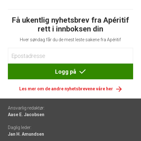
Få ukentlig nyhetsbrev fra Apéritif
rett i innboksen din
Hver søndag får du de mest leste sakene fra Apéritif
Logg på
Les mer om de andre nyhetsbrevene våre her
Footer
Ansvarlig redaktør:
Aase E. Jacobsen
-
Daglig leder:
links
Jan H. Amundsen