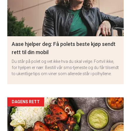
Aase hjelper deg: Få polets beste kjøp sendt
rett til din mobil
Du står på polet og vet ikke hva du skal velge. Fortvil ikke,
for hjelpen er nær: Bestill vår sms-tjeneste og du får tilsendt
to ukentlige tips om viner som allerede står i polhyllene.
Artikler
DAGENS RETT
detail
-