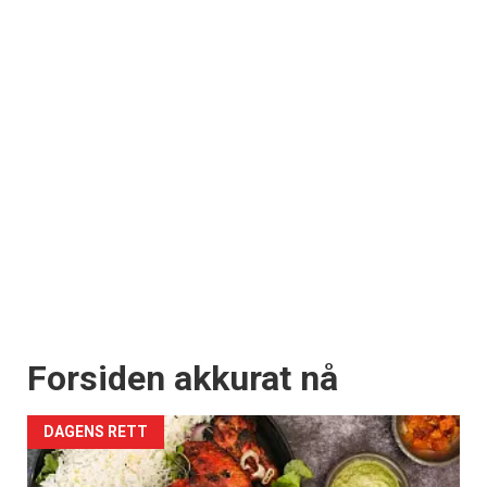
Få ukentlige nyhetsbrev fra
Apéritif
Vi tilbyr flere ukentlige nyhetsbrev. Du
kan fritt velge hvilke du ønsker å få
tilsendt.
Registrer deg
Forsiden akkurat nå
DAGENS RETT