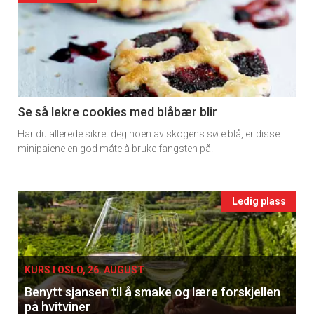
detail
-
section
11
Se så lekre cookies med blåbær blir
Har du allerede sikret deg noen av skogens søte blå, er disse
Ukens
minipaiene en god måte å bruke fangsten på.
vin
Events
Ledig plass
single
KURS I OSLO, 26. AUGUST
Benytt sjansen til å smake og lære forskjellen
på hvitviner