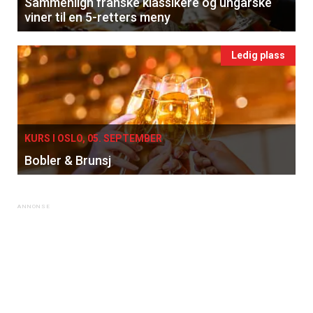
Sammenlign franske klassikere og ungarske
viner til en 5-retters meny
Ledig plass
KURS I OSLO, 05. SEPTEMBER
Bobler & Brunsj
×