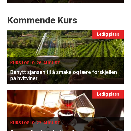
Events
Kommende Kurs
Ledig plass
KURS I OSLO, 26. AUGUST
Benytt sjansen til å smake og lære forskjellen
på hvitviner
Ledig plass
KURS I OSLO, 27. AUGUST