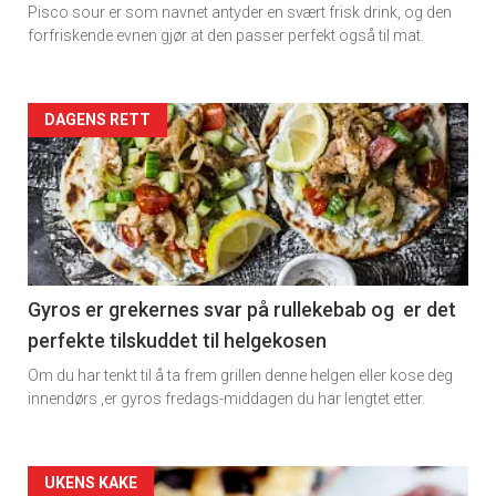
Pisco sour er som navnet antyder en svært frisk drink, og den
rett
forfriskende evnen gjør at den passer perfekt også til mat.
Artikler
DAGENS RETT
detail
-
section
11
Gyros er grekernes svar på rullekebab og er det
perfekte tilskuddet til helgekosen
Dagens
Om du har tenkt til å ta frem grillen denne helgen eller kose deg
rett
innendørs ,er gyros fredags-middagen du har lengtet etter.
2
Artikler
UKENS KAKE