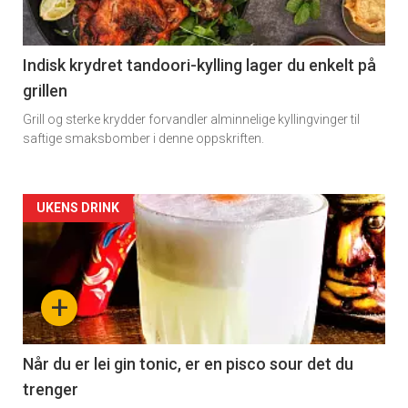
section
11
Indisk krydret tandoori-kylling lager du enkelt på
grillen
Grill og sterke krydder forvandler alminnelige kyllingvinger til
saftige smaksbomber i denne oppskriften.
Artikler
UKENS DRINK
detail
-
+
section
11
Når du er lei gin tonic, er en pisco sour det du
trenger
Dagens