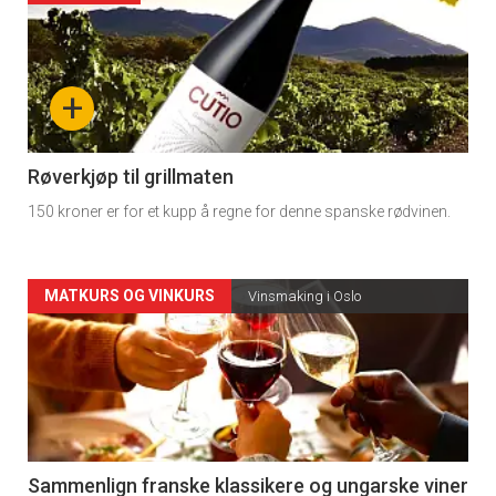
akkurat
nå
+
-
4
Røverkjøp til grillmaten
150 kroner er for et kupp å regne for denne spanske rødvinen.
Forsiden
MATKURS OG VINKURS
Vinsmaking i Oslo
akkurat
nå
-
5
Sammenlign franske klassikere og ungarske viner