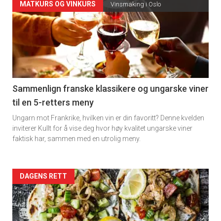
Forsiden
MATKURS OG VINKURS
Vinsmaking i Oslo
akkurat
nå
-
5
Sammenlign franske klassikere og ungarske viner
til en 5-retters meny
Ungarn mot Frankrike, hvilken vin er din favoritt? Denne kvelden
inviterer Kullt for å vise deg hvor høy kvalitet ungarske viner
faktisk har, sammen med en utrolig meny.
Forsiden
DAGENS RETT
akkurat
nå