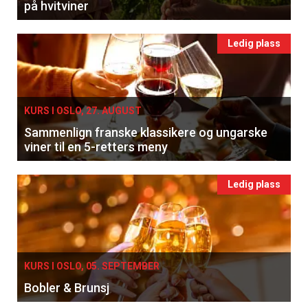
på hvitviner
Ledig plass
KURS I OSLO, 27. AUGUST
Sammenlign franske klassikere og ungarske
viner til en 5-retters meny
Ledig plass
KURS I OSLO, 05. SEPTEMBER
Bobler & Brunsj