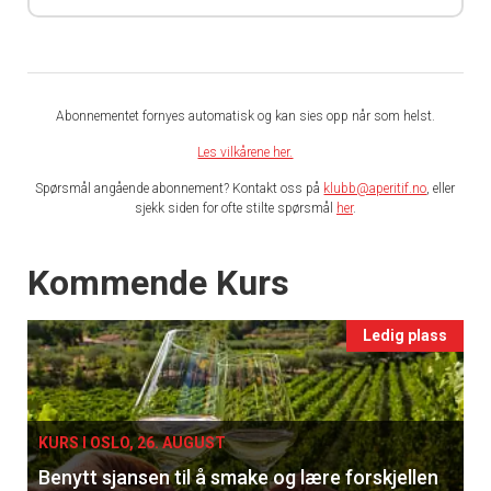
Abonnementet fornyes automatisk og kan sies opp når som helst.
Les vilkårene her.
Spørsmål angående abonnement? Kontakt oss på
klubb@aperitif.no
, eller
sjekk siden for ofte stilte spørsmål
her
.
Events
Kommende Kurs
Ledig plass
KURS I OSLO, 26. AUGUST
Benytt sjansen til å smake og lære forskjellen