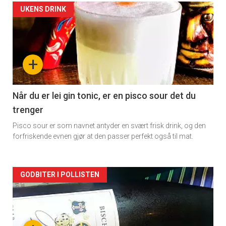
Forsiden
UKENS DRINK
akkurat
nå
+
-
2
Når du er lei gin tonic, er en pisco sour det du
trenger
Pisco sour er som navnet antyder en svært frisk drink, og den
forfriskende evnen gjør at den passer perfekt også til mat.
Forsiden
GODBITER I POLLISTEN
akkurat
nå