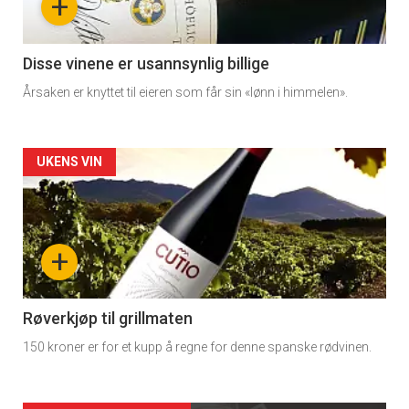
+
-
3
Disse vinene er usannsynlig billige
Årsaken er knyttet til eieren som får sin «lønn i himmelen».
Forsiden
UKENS VIN
akkurat
nå
+
-
4
Røverkjøp til grillmaten
150 kroner er for et kupp å regne for denne spanske rødvinen.