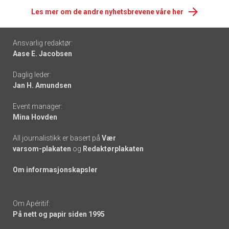
Les mer om de andre nyhetsbrevene våre her
Footer
Ansvarlig redaktør:
Aase E. Jacobsen
-
Daglig leder:
links
Jan H. Amundsen
Event manager:
Mina Hovden
All journalistikk er basert på
Vær
varsom-plakaten
og
Redaktørplakaten
Om informasjonskapsler
Om Apéritif:
På nett og papir siden 1995