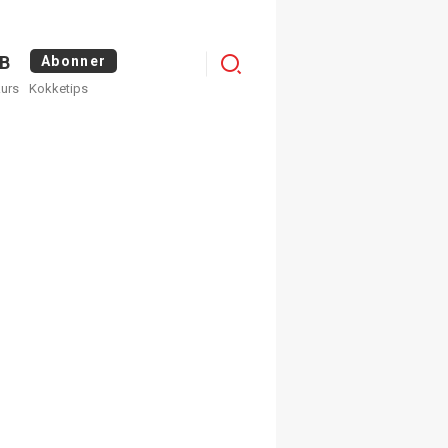
Logg
B
Abonner
kurs
Kokketips
inn