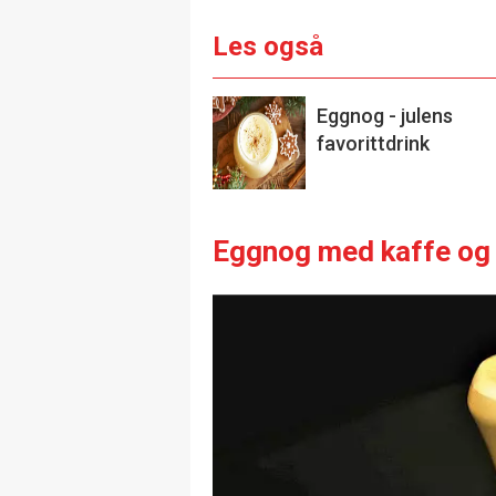
Les også
Eggnog - julens
favorittdrink
Eggnog med kaffe og 