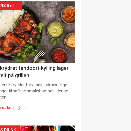
kler
NS RETT
il
tion
 krydret tandoori-kylling lager
elt på grillen
 sterke krydder forvandler alminnelige
inger til saftige smaksbomber i denne
ten.
e saken
S DRINK