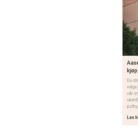
Aase
kjøp
Du st
velge.
vår s
ukent
polhy
Les h