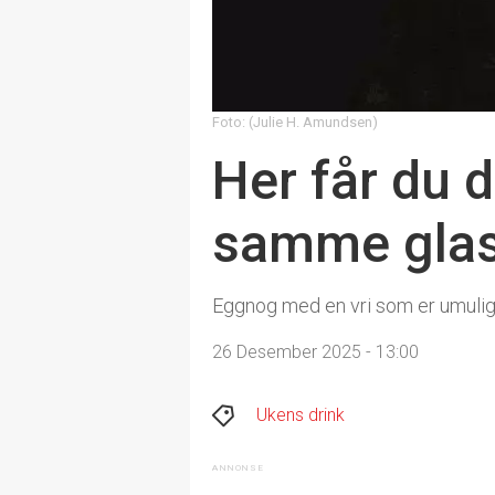
Foto: (Julie H. Amundsen)
Her får du d
samme glas
Eggnog med en vri som er umulig å 
26 Desember 2025 - 13:00
Ukens drink