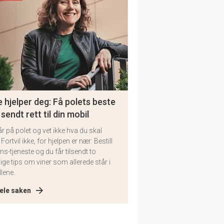
 hjelper deg: Få polets beste
 sendt rett til din mobil
år på polet og vet ikke hva du skal
 Fortvil ikke, for hjelpen er nær: Bestill
ms-tjeneste og du får tilsendt to
lige tips om viner som allerede står i
llene.
ele saken