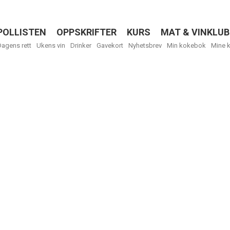
POLLISTEN
OPPSKRIFTER
KURS
MAT & VINKLUB
Menu
Dagens rett
Ukens vin
Drinker
Gavekort
Nyhetsbrev
Min kokebok
Mine 