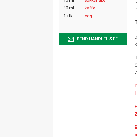
D
30 ml
kaffe
e
1 stk
egg
T
D
p
SEND HANDLELISTE
s
T
S
v
D
H
H
2
B
s