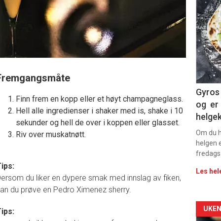
deta
-
sec
11
Fremgangsmåte
Dag
Gyros 
Finn frem en kopp eller et høyt champagneglass.
og er 
rett
Hell alle ingredienser i shaker med is, shake i 10
helge
sekunder og hell de over i koppen eller glasset.
2
Om du ha
Riv over muskatnøtt.
helgen e
fredags
ips:
Les hel
ersom du liker en dypere smak med innslag av fiken,
an du prøve en Pedro Ximenez sherry.
Arti
UKEN
ips: