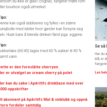
ersom du ikke er glad i cognac, fungerer mørk rom
deta
ller bourbon også utmerket.
-
ips:
enne kan også dubliseres og fylles i en større
sec
unsjbolle med isbiter hvor gjester kan forsyne seg
11
elv. Husk bare å blende drinken først pga. eggene.
Uke
ips:
Se så 
ukkerlake (60:40) lages med 60 % sukker til 40 %
vin
Har du 
armt vann.
blå, er
fangste
ette er den foreslåtte sherryen
er er utvalget av cream sherry på polet
Les hel
er kan du søke i Apéritifs drinkbase med over
000 oppskrifter
Eve
li abonnent på Apéritifs Mat & vinklubb og oppnå
sing
tore fordeler samtidig