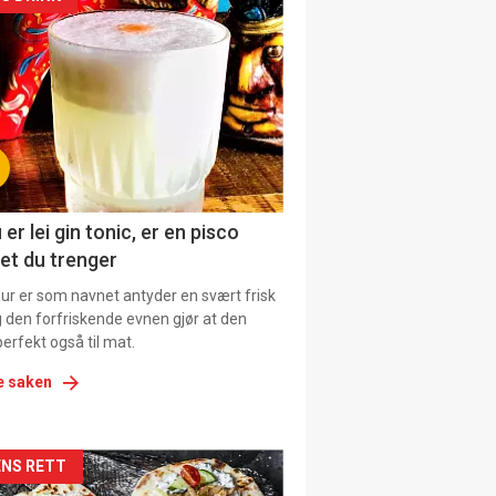
kler
il
tion
ens
 er lei gin tonic, er en pisco
et du trenger
our er som navnet antyder en svært frisk
g den forfriskende evnen gjør at den
erfekt også til mat.
e saken
kler
NS RETT