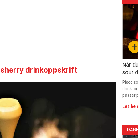
Arti
deta
-
sec
+
11
Dag
Når du
sherry drinkoppskrift
sour d
rett
Pisco s
drink, o
passer p
Les hel
Arti
DAGE