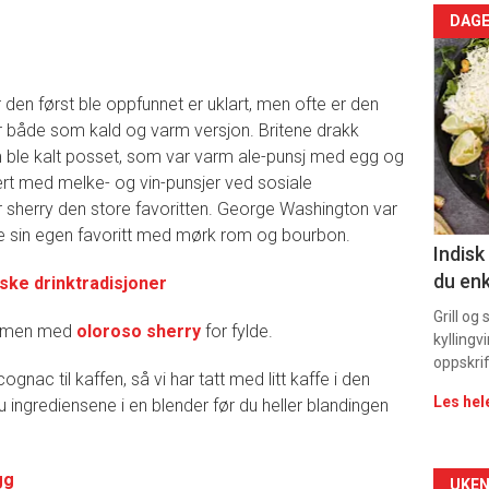
Arti
DAGE
deta
 den først ble oppfunnet er uklart, men ofte er den
-
 både som kald og varm versjon. Britene drakk
 ble kalt posset, som var varm ale-punsj med egg og
sec
ært med melke- og vin-punsjer ved sosiale
11
sherry den store favoritten. George Washington var
de sin egen favoritt med mørk rom og bourbon.
Indisk
du enk
iske drinktradisjoner
Grill og
ammen med
oloroso sherry
for fylde.
kyllingv
oppskrif
nac til kaffen, så vi har tatt med litt kaffe i den
Les hel
u ingrediensene i en blender før du heller blandingen
gg
UKEN