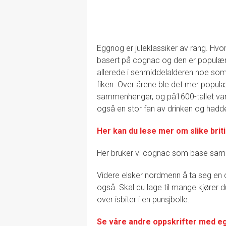
Eggnog er juleklassiker av rang. Hvor
basert på cognac og den er populær
allerede i senmiddelalderen noe som
fiken. Over årene ble det mer popul
sammenhenger, og på1600-tallet var 
også en stor fan av drinken og had
Her kan du lese mer om slike brit
Her bruker vi cognac som base s
Videre elsker nordmenn å ta seg en cog
også. Skal du lage til mange kjører d
over isbiter i en punsjbolle.
Se våre andre oppskrifter med e