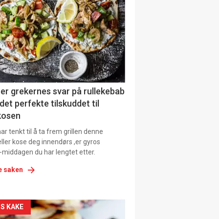
il
tion
ens
er grekernes svar på rullekebab
det perfekte tilskuddet til
kosen
r tenkt til å ta frem grillen denne
ller kose deg innendørs ,er gyros
-middagen du har lengtet etter.
e saken
kler
S KAKE