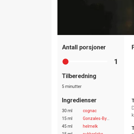
Antall porsjoner
1
Tilberedning
5 minutter
Ingredienser
T
D
30 ml
cognac
k
15 ml
Gonzales-Byass Solera 1847 Cream
45 ml
helmelk
T
15 ml
sukkerlake