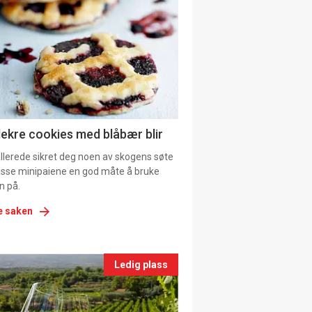
il
tion
ns
lekre cookies med blåbær blir
allerede sikret deg noen av skogens søte
 disse minipaiene en god måte å bruke
n på.
e saken
nts
Ledig plass
le