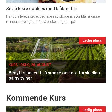
11
Se så lekre cookies med blåbær blir
Har du allerede sikret deg noen av skogens søte blå, er disse
Ukens
minipaiene en god måte å bruke fangsten på.
vin
Events
Ledig plass
single
KURS I OSLO, 26. AUGUST
Benytt sjansen til å smake og lære forskjellen
på hvitviner
Events
Kommende Kurs
Ledig plass