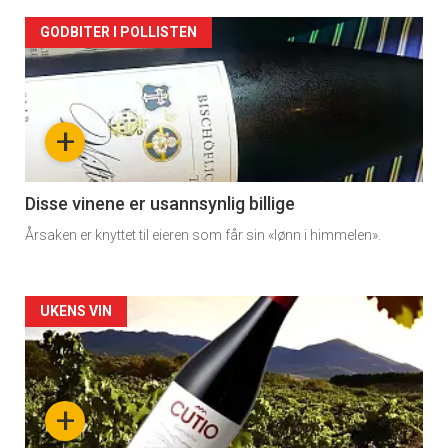
Forsiden
GODBITER I POLLISTEN
akkurat
nå
+
-
3
Disse vinene er usannsynlig billige
Årsaken er knyttet til eieren som får sin «lønn i himmelen».
Forsiden
UKENS VIN
akkurat
nå
+
-