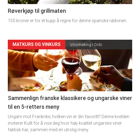
4
Røverkjøp til grillmaten
150 kroner er for et kupp å regne for denne spanske rødvinen.
Forsiden
MATKURS OG VINKURS
Vinsmaking i Oslo
akkurat
nå
-
5
Sammenlign franske klassikere og ungarske viner
til en 5-retters meny
Ungarn mot Frankrike, hvilken vin er din favoritt? Denne kvelden
inviterer Kullt for å vise deg hvor høy kvalitet ungarske viner
faktisk har, sammen med en utrolig meny.