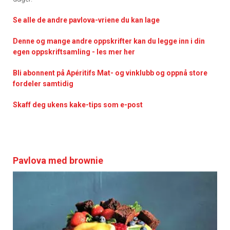
Se alle de andre pavlova-vriene du kan lage
Denne og mange andre oppskrifter kan du legge inn i din
egen oppskriftsamling - les mer her
Bli abonnent på Apéritifs Mat- og vinklubb og oppnå store
fordeler samtidig
Skaff deg ukens kake-tips som e-post
Pavlova med brownie