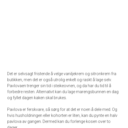
Det er selvsagt fristende å velge vaniljekrem og sitronkrem fra
butikken, men det er også utrolig enkelt og raskt å lage selv.
Pavlovaen trenger sin tid i steikeovnen, og da har du tid til å
forbedre resten. Alternativt kan du lage marengsbunnen en dag
og fyllet dagen kaken skal brukes.
Pavlova er ferskvare, så sørg for at det er noen å dele med. Og
hvis husholdningen eller kohorten er liten, kan du pynte en halv
pavlova av gangen. Dermed kan du forlenge kosen over to
dager.