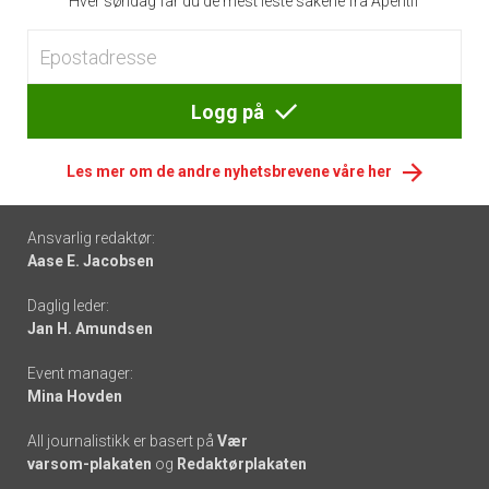
Hver søndag får du de mest leste sakene fra Apéritif
Logg på
Les mer om de andre nyhetsbrevene våre her
Footer
Ansvarlig redaktør:
Aase E. Jacobsen
-
Daglig leder:
links
Jan H. Amundsen
Event manager:
Mina Hovden
All journalistikk er basert på
Vær
varsom-plakaten
og
Redaktørplakaten