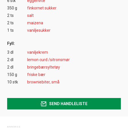
6 stk
eggehvite
350 g
finkornet sukker
2 ts
salt
2 ts
maizena
1 ts
vaniljesukker
Fyll:
3 dl
vaniljekrem
2 dl
lemon curd /sitronsmør
2 dl
bringebærsyltetøy
150 g
friske bær
10 stk
browniebiter, små
SEND HANDLELISTE