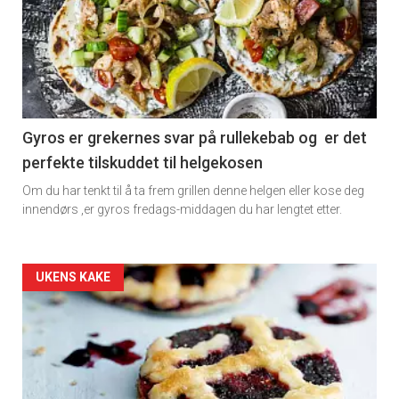
detail
-
section
11
Gyros er grekernes svar på rullekebab og er det
perfekte tilskuddet til helgekosen
Dagens
Om du har tenkt til å ta frem grillen denne helgen eller kose deg
rett
innendørs ,er gyros fredags-middagen du har lengtet etter.
2
Artikler
UKENS KAKE
detail
-
section