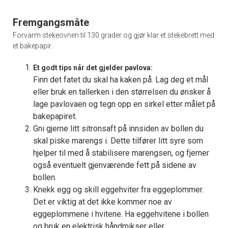
Fremgangsmåte
Forvarm stekeovnen til 130 grader og gjør klar et stekebrett med
et bakepapir.
Et godt tips når det gjelder pavlova:
Finn det fatet du skal ha kaken på. Lag deg et mål
eller bruk en tallerken i den størrelsen du ønsker å
lage pavlovaen og tegn opp en sirkel etter målet på
bakepapiret.
Gni gjerne litt sitronsaft på innsiden av bollen du
skal piske marengs i. Dette tilfører litt syre som
hjelper til med å stabilisere marengsen, og fjerner
også eventuelt gjenværende fett på sidene av
bollen.
Knekk egg og skill eggehviter fra eggeplommer.
Det er viktig at det ikke kommer noe av
eggeplommene i hvitene. Ha eggehvitene i bollen
og bruk en elektrisk håndmikser eller