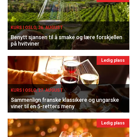
KURS I OSLO, 26. AUGUST
Benytt sjansen til å smake og lære forskjellen
på hvitviner
Ledig plass
KURS I OSLO, 27. AUGUST
Sammenlign franske klassikere og ungarske
viner til en 5-retters meny
Ledig plass