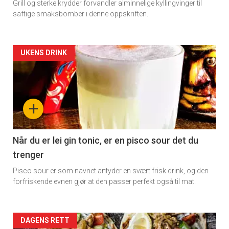
Grill og sterke krydder forvandler alminnelige kyllingvinger til
saftige smaksbomber i denne oppskriften.
Artikler
UKENS DRINK
detail
-
+
section
11
Når du er lei gin tonic, er en pisco sour det du
trenger
Dagens
Pisco sour er som navnet antyder en svært frisk drink, og den
rett
forfriskende evnen gjør at den passer perfekt også til mat.
Artikler
DAGENS RETT