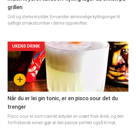
grillen
Grill og sterke krydder forvandler alminnelige kyllingvinger til
saftige smaksbomber i denne oppskriften.
Forsiden
UKENS DRINK
akkurat
nå
+
-
2
Når du er lei gin tonic, er en pisco sour det du
trenger
Pisco sour er som navnet antyder en svært frisk drink, og den
forfriskende evnen gjør at den passer perfekt også til mat.