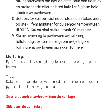
slik at pavlovaen blir høy og glatt. Bruk baksiden av
en stekespade eller en bred kniv for å glatte hele
utsiden av pavlovaen.
Sett pavlovaen på nest nederste rille i stekeovnen,
og stek i fem minutter før du senker temperaturen
til 90 °C. Kaken skal steke i totalt 90 minutter.
Slå av ovnen og la pavlovaen avkjøle seg
fullstendig i ovnen. En langsom avkjøling kan
forhindre at pavlovaen sprekker for mye.
Montering:
Fyll på med vaniljekrem, syltetøy, lemon curd, bær og biter av
brownie.
Tips:
Kaken er best om den serveres med det samme etter at den er
pyntet, ellers blir marengsen seig.
Se alle de andre pavlova-vriene du kan lage
Slik lager du vaniljekrem