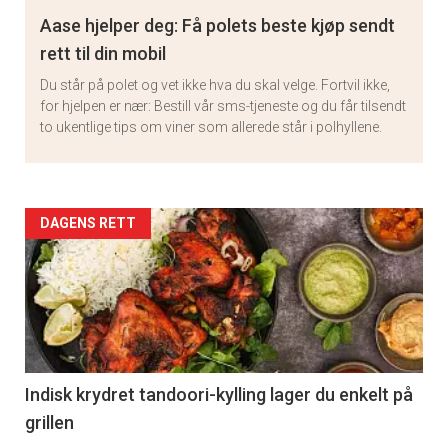
Aase hjelper deg: Få polets beste kjøp sendt
rett til din mobil
Du står på polet og vet ikke hva du skal velge. Fortvil ikke,
for hjelpen er nær: Bestill vår sms-tjeneste og du får tilsendt
×
to ukentlige tips om viner som allerede står i polhyllene.
Få ukentlige nyhetsbrev fra
Apéritif
Artikler
DAGENS RETT
Vi tilbyr flere ukentlige nyhetsbrev. Du
detail
kan fritt velge hvilke du ønsker å få
tilsendt.
-
section
Registrer deg
11
Indisk krydret tandoori-kylling lager du enkelt på
grillen