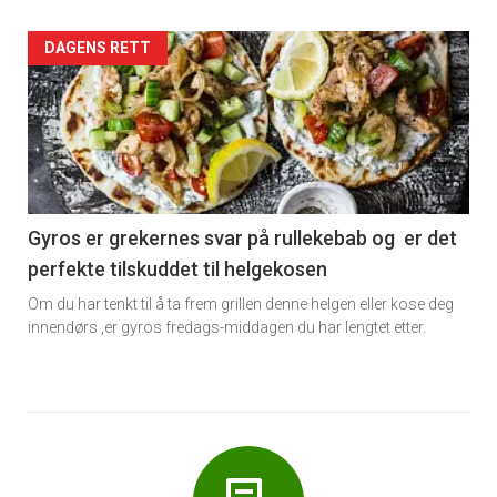
Forsiden
DAGENS RETT
akkurat
nå
-
6
Gyros er grekernes svar på rullekebab og er det
perfekte tilskuddet til helgekosen
Om du har tenkt til å ta frem grillen denne helgen eller kose deg
innendørs ,er gyros fredags-middagen du har lengtet etter.