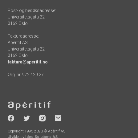
Post- og besøksadresse:
Universitetsgata 22
0162 Oslo
Fakturaadresse:
Apéritif AS
Universitetsgata 22
0162 Oslo
faktura@aperitif.no
Org. nr. 972 420 271
Footer
-
socials
Copyright 1995-2023 © Apéritif AS
Utviklet av
Ideo Solutions AS