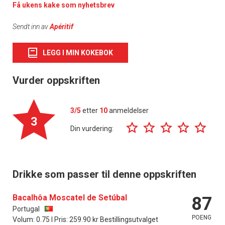
Få ukens kake som nyhetsbrev
Sendt inn av
Apéritif
LEGG I MIN KOKEBOK
Vurder oppskriften
3/5
etter
10
anmeldelser
3
Din vurdering:
Drikke som passer til denne oppskriften
Bacalhôa Moscatel de Setúbal
87
Portugal
POENG
Volum: 0.75 l Pris: 259.90 kr Bestillingsutvalget