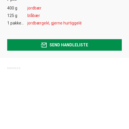
400 g
jordbær
125 g
blåbær
1 pakke(r)
jordbærgelé, gjerne hurtiggelé
SEND HANDLELISTE