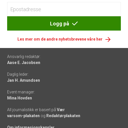
Logg på
Les mer om de andre nyhetsbrevene våre her
Footer
Ansvarlig redaktør:
Aase E. Jacobsen
-
Daglig leder:
links
Jan H. Amundsen
Event manager:
Mina Hovden
All journalistikk er basert på
Vær
varsom-plakaten
og
Redaktørplakaten
Om informasjonskapsler