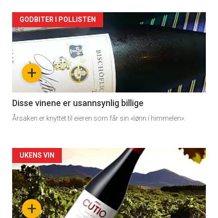
Forsiden
GODBITER I POLLISTEN
akkurat
nå
+
-
3
Disse vinene er usannsynlig billige
Årsaken er knyttet til eieren som får sin «lønn i himmelen».
Forsiden
UKENS VIN
akkurat
nå
+