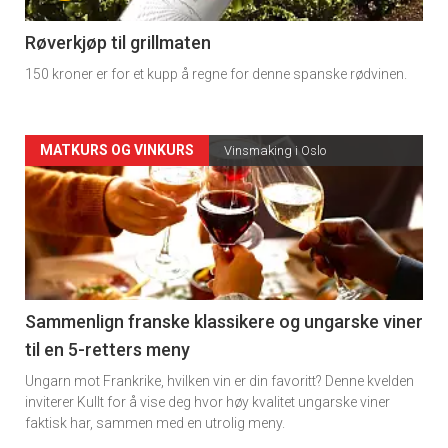
-
4
Røverkjøp til grillmaten
150 kroner er for et kupp å regne for denne spanske rødvinen.
Forsiden
MATKURS OG VINKURS
Vinsmaking i Oslo
akkurat
nå
-
5
Sammenlign franske klassikere og ungarske viner
til en 5-retters meny
Ungarn mot Frankrike, hvilken vin er din favoritt? Denne kvelden
inviterer Kullt for å vise deg hvor høy kvalitet ungarske viner
faktisk har, sammen med en utrolig meny.