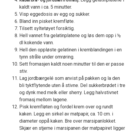
Rabarbra- og jordbærfromasj:
kaldt vann i ca. 5 minutter.
Visp eggedosis av egg og sukker.
Bland inn pisket kremfløte.
Tilsett syltetøyet forsiktig.
Hell vannet fra gelatinplatene og løs dem opp i ½
dl kokende vann.
Hell den oppløste gelatinen i kremblandingen i en
tynn stråle under omrøring.
Sett fromasjen kaldt noen minutter til den er passe
stiv.
Lag jordbærgelé som anvist på pakken og la den
bli tyktflytende uten å stivne. Del sukkerbrødet i tre
og dynk med melk eller sherry. Legg halvstivnet
fromasj mellom lagene.
Pisk kremfløten og fordel krem over og rundt
kaken. Legg en sirkel av matpapir, ca. 10 cm. i
diameter oppå kaken. Bre over marsipanlokket.
Skjær en stjerne i marsipanen der matpapiret ligger