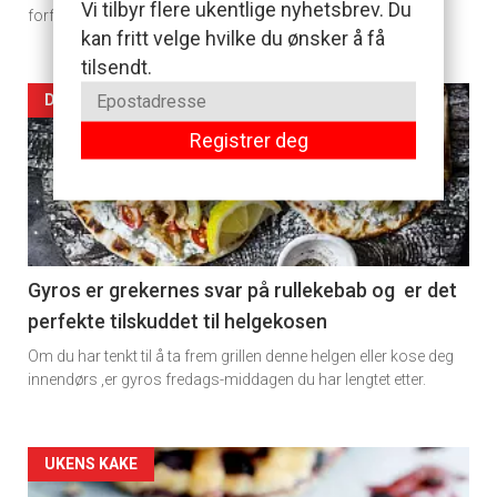
Vi tilbyr flere ukentlige nyhetsbrev. Du
forfriskende evnen gjør at den passer perfekt også til mat.
kan fritt velge hvilke du ønsker å få
tilsendt.
Artikler
DAGENS RETT
Registrer deg
detail
-
section
11
Gyros er grekernes svar på rullekebab og er det
perfekte tilskuddet til helgekosen
Dagens
Om du har tenkt til å ta frem grillen denne helgen eller kose deg
rett
innendørs ,er gyros fredags-middagen du har lengtet etter.
Artikler
UKENS KAKE