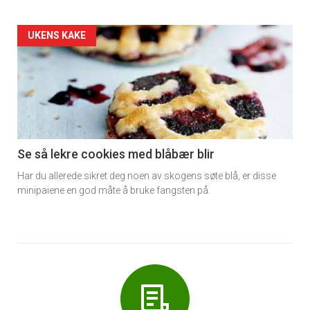
Forsiden
UKENS KAKE
akkurat
nå
-
6
Se så lekre cookies med blåbær blir
Har du allerede sikret deg noen av skogens søte blå, er disse
minipaiene en god måte å bruke fangsten på.