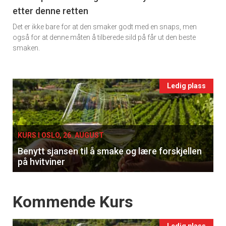
etter denne retten
Ukens
Det er ikke bare for at den smaker godt med en snaps, men
vin
også for at denne måten å tilberede sild på får ut den beste
smaken.
Events
Ledig plass
single
KURS I OSLO, 26. AUGUST
Benytt sjansen til å smake og lære forskjellen
på hvitviner
Events
Kommende Kurs