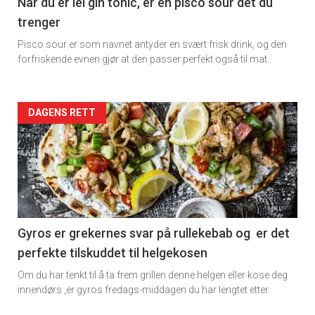
Når du er lei gin tonic, er en pisco sour det du
trenger
Pisco sour er som navnet antyder en svært frisk drink, og den
forfriskende evnen gjør at den passer perfekt også til mat.
Forsiden
DAGENS RETT
akkurat
nå
-
2
Gyros er grekernes svar på rullekebab og er det
perfekte tilskuddet til helgekosen
Om du har tenkt til å ta frem grillen denne helgen eller kose deg
innendørs ,er gyros fredags-middagen du har lengtet etter.