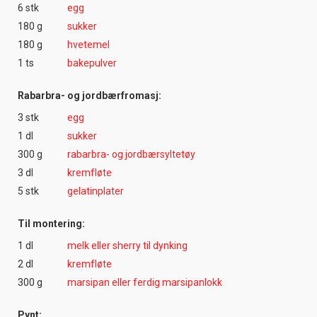
6 stk
egg
180 g
sukker
180 g
hvetemel
1 ts
bakepulver
Rabarbra- og jordbærfromasj:
3 stk
egg
1 dl
sukker
300 g
rabarbra- og jordbærsyltetøy
3 dl
kremfløte
5 stk
gelatinplater
Til montering:
1 dl
melk eller sherry til dynking
2 dl
kremfløte
300 g
marsipan eller ferdig marsipanlokk
Pynt: