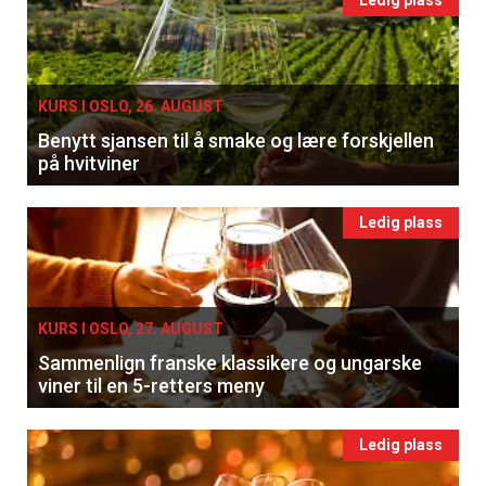
Ledig plass
KURS I OSLO, 26. AUGUST
Benytt sjansen til å smake og lære forskjellen
på hvitviner
Ledig plass
KURS I OSLO, 27. AUGUST
Sammenlign franske klassikere og ungarske
viner til en 5-retters meny
Ledig plass