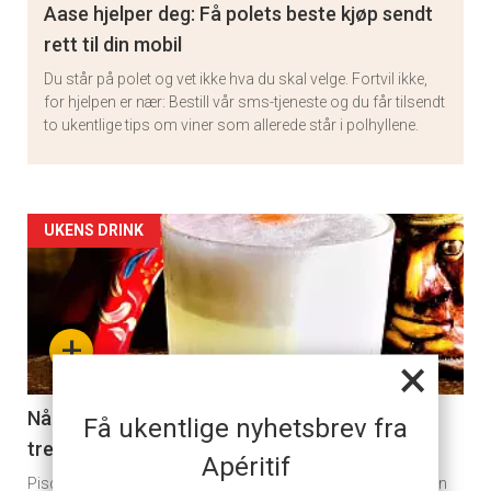
Aase hjelper deg: Få polets beste kjøp sendt
rett til din mobil
Du står på polet og vet ikke hva du skal velge. Fortvil ikke,
for hjelpen er nær: Bestill vår sms-tjeneste og du får tilsendt
to ukentlige tips om viner som allerede står i polhyllene.
Artikler
UKENS DRINK
detail
-
+
×
section
11
Når du er lei gin tonic, er en pisco sour det du
Få ukentlige nyhetsbrev fra
trenger
Apéritif
Pisco sour er som navnet antyder en svært frisk drink, og den