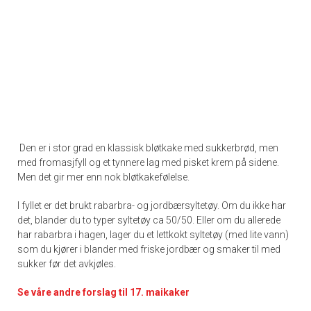
Den er i stor grad en klassisk bløtkake med sukkerbrød, men
med fromasjfyll og et tynnere lag med pisket krem på sidene.
Men det gir mer enn nok bløtkakefølelse.
I fyllet er det brukt rabarbra- og jordbærsyltetøy. Om du ikke har
det, blander du to typer syltetøy ca 50/50. Eller om du allerede
har rabarbra i hagen, lager du et lettkokt syltetøy (med lite vann)
som du kjører i blander med friske jordbær og smaker til med
sukker før det avkjøles.
Se våre andre forslag til 17. maikaker