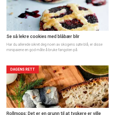
detail
-
section
11
Se så lekre cookies med blåbær blir
Har du allerede sikret deg noen av skogens søte blå, er disse
Dagens
minipaiene en god måte å bruke fangsten på.
rett
2
Artikler
DAGENS RETT
detail
-
section
11
Rollmops: Det er en grunn til at tyskere er ville