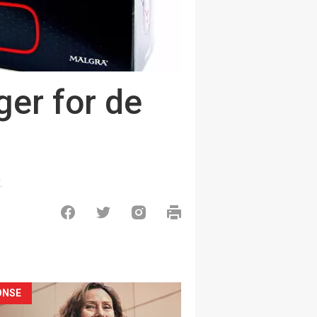
ger for de
.
ONSE