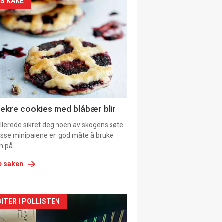
kler
S KAKE
il
tion
ens
lekre cookies med blåbær blir
allerede sikret deg noen av skogens søte
 disse minipaiene en god måte å bruke
n på.
e saken
kler
ITER I POLLISTEN