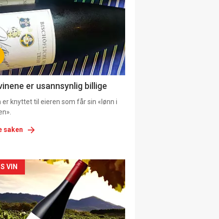
il
tion
ens
vinene er usannsynlig billige
er knyttet til eieren som får sin «lønn i
en».
e saken
kler
S VIN
il