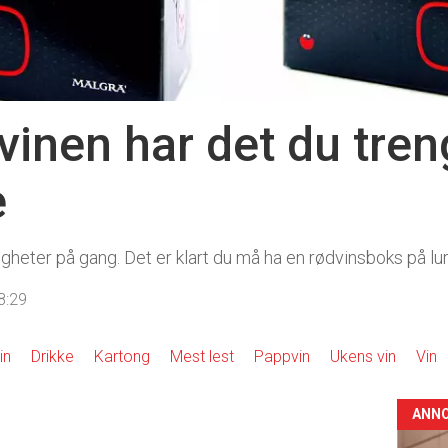
inen har det du tren
e
heter på gang. Det er klart du må ha en rødvinsboks på lur
8:29
in
Drikke
Kartong
Mest lest
Pappvin
Ukens vin
Vin
ANN