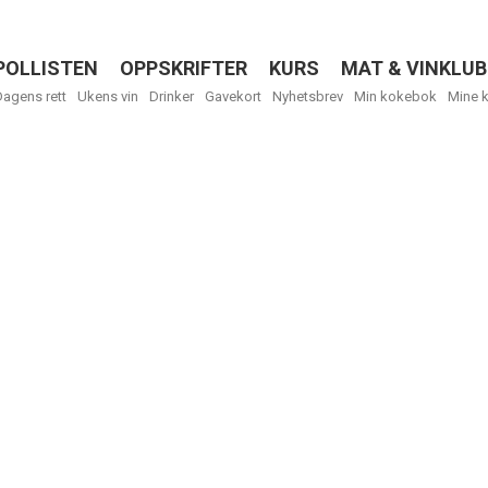
POLLISTEN
OPPSKRIFTER
KURS
MAT & VINKLUB
Menu
Dagens rett
Ukens vin
Drinker
Gavekort
Nyhetsbrev
Min kokebok
Mine 
Få ukentli
Vi tilbyr flere
kan fritt velge
tilsendt.
R