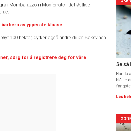
Arti
UKEN
à i Mombaruzzo i i Monferrato i det østlige
drue.
deta
barbera av ypperste klasse
-
sec
øyt 100 hektar, dyrker også andre druer. Boksvinen
11
viner, sørg for å registrere deg for våre
Dag
Se så 
rett
Har du 
blå, er
fangste
Les hel
Arti
GODB