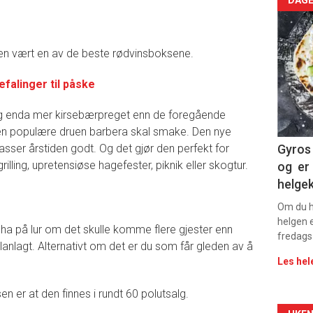
Arti
deta
en vært en av de beste rødvinsboksene.
-
falinger til påske
sec
 og enda mer kirsebærpreget enn de foregående
11
 den populære druen barbera skal smake. Den nye
passer årstiden godt. Og det gjør den perfekt for
Gyros 
lling, upretensiøse hagefester, piknik eller skogtur.
og er 
helge
Om du ha
helgen e
å ha på lur om det skulle komme flere gjester enn
fredags
planlagt. Alternativt om det er du som får gleden av å
Les hel
 er at den finnes i rundt 60 polutsalg.