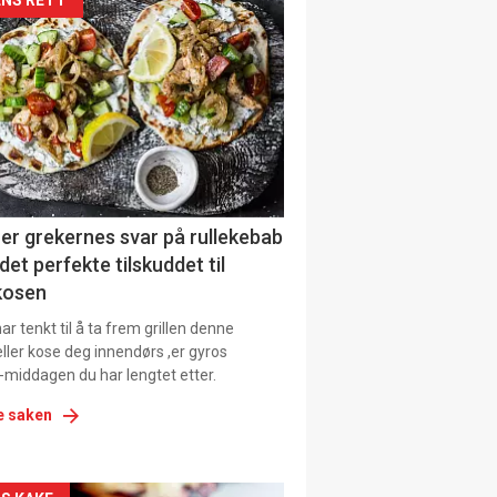
kler
il
tion
er grekernes svar på rullekebab
det perfekte tilskuddet til
kosen
r tenkt til å ta frem grillen denne
ller kose deg innendørs ,er gyros
-middagen du har lengtet etter.
e saken