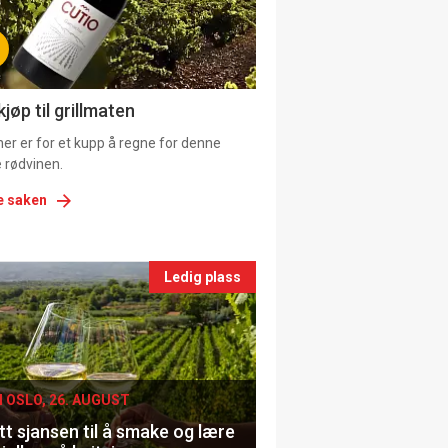
tion
ns
jøp til grillmaten
er er for et kupp å regne for denne
 rødvinen.
e saken
nts
Ledig plass
le
I OSLO, 26. AUGUST
t sjansen til å smake og lære