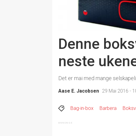
Denne boksv
neste uken
Det er mai med mange selskapelig
Aase E. Jacobsen
29 Mai 2016 - 1
Bag-in-box
Barbera
Boksv