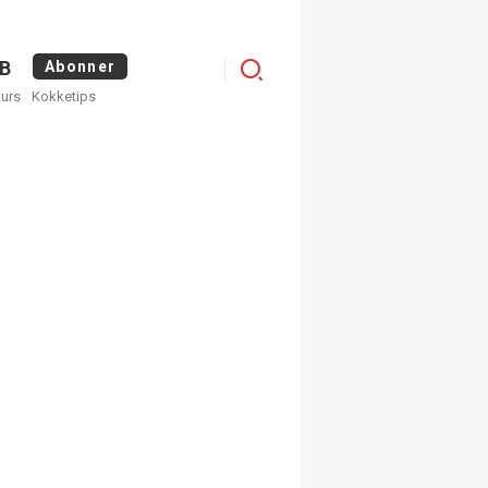
Logg
B
Abonner
kurs
Kokketips
inn
×
ge nyhetsbrev fra
Apéritif
 ukentlige nyhetsbrev. Du
 hvilke du ønsker å få
egistrer deg