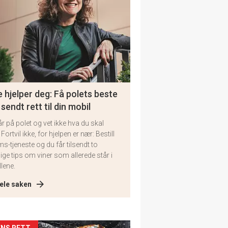
 hjelper deg: Få polets beste
 sendt rett til din mobil
år på polet og vet ikke hva du skal
 Fortvil ikke, for hjelpen er nær: Bestill
ms-tjeneste og du får tilsendt to
lige tips om viner som allerede står i
llene.
ele saken
NS RETT