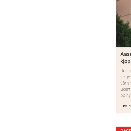
Aase
kjøp
Du st
velge.
vår s
ukent
polhy
Les h
DAGE