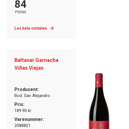
84
POENG
Les hele omtalen
Baltasar Garnacha
Viñas Viejas
Produsent:
Bod. San Alejandro
Pris:
189.90 kr
Varenummer:
2088801