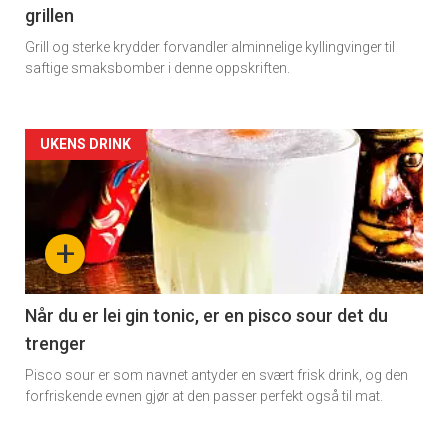
grillen
Grill og sterke krydder forvandler alminnelige kyllingvinger til
saftige smaksbomber i denne oppskriften.
Forsiden
UKENS DRINK
akkurat
nå
+
-
2
Når du er lei gin tonic, er en pisco sour det du
trenger
Pisco sour er som navnet antyder en svært frisk drink, og den
forfriskende evnen gjør at den passer perfekt også til mat.