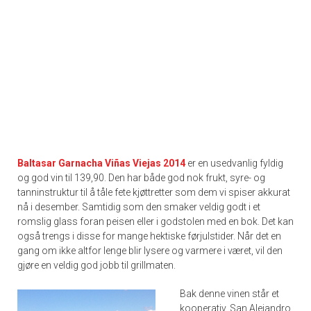
Baltasar Garnacha Viñas Viejas 2014
er en usedvanlig fyldig
og god vin til 139,90. Den har både god nok frukt, syre- og
tanninstruktur til å tåle fete kjøttretter som dem vi spiser akkurat
nå i desember. Samtidig som den smaker veldig godt i et
romslig glass foran peisen eller i godstolen med en bok. Det kan
også trengs i disse for mange hektiske førjulstider. Når det en
gang om ikke altfor lenge blir lysere og varmere i været, vil den
gjøre en veldig god jobb til grillmaten.
Bak denne vinen står et
kooperativ, San Alejandro,