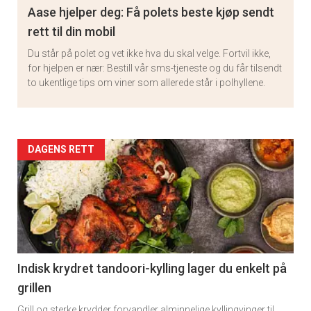
Aase hjelper deg: Få polets beste kjøp sendt
rett til din mobil
Du står på polet og vet ikke hva du skal velge. Fortvil ikke,
for hjelpen er nær: Bestill vår sms-tjeneste og du får tilsendt
to ukentlige tips om viner som allerede står i polhyllene.
Artikler
DAGENS RETT
detail
-
section
11
Indisk krydret tandoori-kylling lager du enkelt på
grillen
Grill og sterke krydder forvandler alminnelige kyllingvinger til