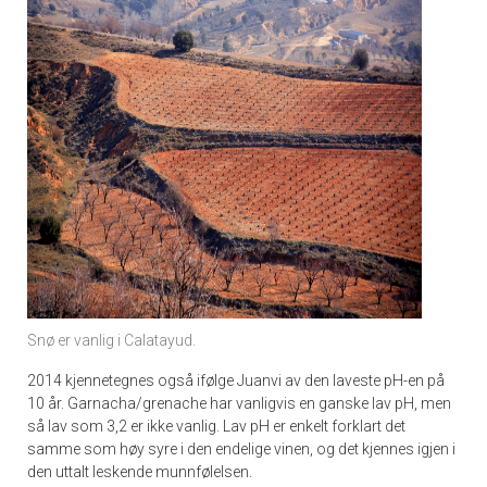
Snø er vanlig i Calatayud.
2014 kjennetegnes også ifølge Juanvi av den laveste pH-en på
10 år. Garnacha/grenache har vanligvis en ganske lav pH, men
så lav som 3,2 er ikke vanlig. Lav pH er enkelt forklart det
samme som høy syre i den endelige vinen, og det kjennes igjen i
den uttalt leskende munnfølelsen.