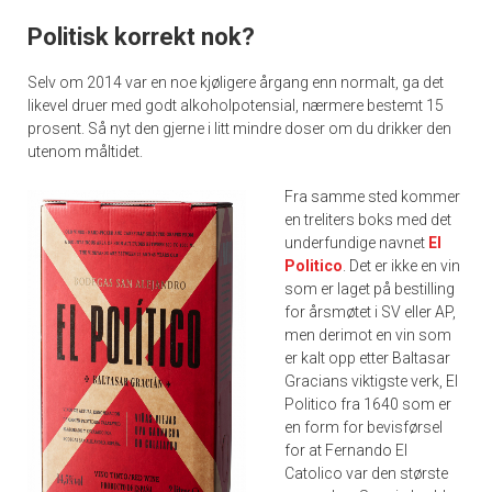
Politisk korrekt nok?
Selv om 2014 var en noe kjøligere årgang enn normalt, ga det
likevel druer med godt alkoholpotensial, nærmere bestemt 15
prosent. Så nyt den gjerne i litt mindre doser om du drikker den
utenom måltidet.
Fra samme sted kommer
en treliters boks med det
underfundige navnet
El
Politico
. Det er ikke en vin
som er laget på bestilling
for årsmøtet i SV eller AP,
men derimot en vin som
er kalt opp etter Baltasar
Gracians viktigste verk, El
Politico fra 1640 som er
en form for bevisførsel
for at Fernando El
Catolico var den største