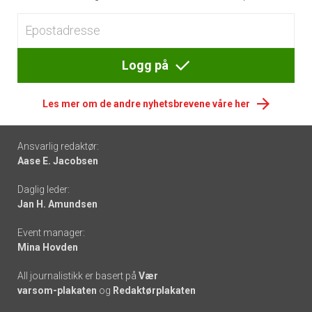
Logg på
Les mer om de andre nyhetsbrevene våre her
Footer
Ansvarlig redaktør:
Aase E. Jacobsen
-
Daglig leder:
links
Jan H. Amundsen
Event manager:
Mina Hovden
All journalistikk er basert på
Vær
varsom-plakaten
og
Redaktørplakaten