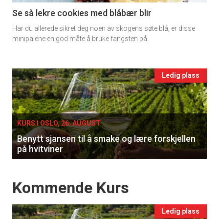
11
Se så lekre cookies med blåbær blir
Har du allerede sikret deg noen av skogens søte blå, er disse
Ukens
minipaiene en god måte å bruke fangsten på.
vin
Events
Ledig plass
single
KURS I OSLO, 26. AUGUST
Benytt sjansen til å smake og lære forskjellen
på hvitviner
Events
Kommende Kurs
Ledig plass