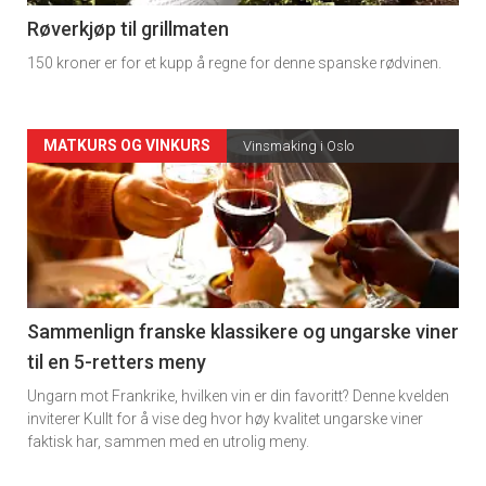
4
Røverkjøp til grillmaten
150 kroner er for et kupp å regne for denne spanske rødvinen.
Forsiden
MATKURS OG VINKURS
Vinsmaking i Oslo
akkurat
nå
-
5
Sammenlign franske klassikere og ungarske viner
til en 5-retters meny
Ungarn mot Frankrike, hvilken vin er din favoritt? Denne kvelden
inviterer Kullt for å vise deg hvor høy kvalitet ungarske viner
faktisk har, sammen med en utrolig meny.