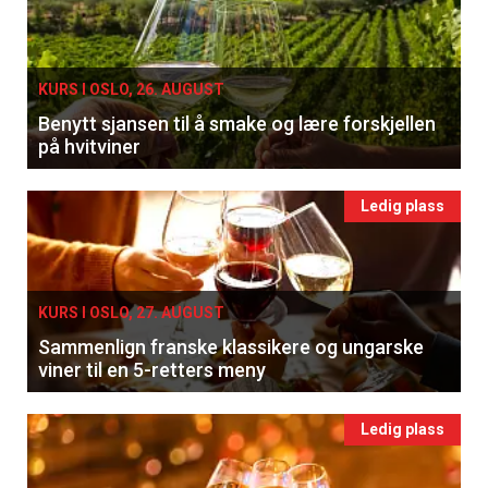
KURS I OSLO, 26. AUGUST
Benytt sjansen til å smake og lære forskjellen
på hvitviner
Ledig plass
KURS I OSLO, 27. AUGUST
Sammenlign franske klassikere og ungarske
viner til en 5-retters meny
Ledig plass