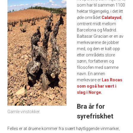
som har til sammen 1100
hektar tilgjengelig, i det litt
øde området
Calatayud
,
omtrent midt mellom
Barcelona og Madrid.
Baltasar Gracian er en av
merkevarene de jobber
med, og den er kalt opp
etter områdets store
sønn, forfatteren og
filosofen med samme
navn. En annen
merkevare er
Las Rocas
som også har vært i
slag i Norge.
Bra år for
Gamle vinstokker.
syrefriskhet
Felles er at druene kommer fra svært høytliggende vinmarker,