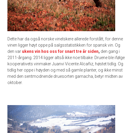
Dette har da også norske vinelskere allerede forstått, for denne
vinen ligger høyt oppe på salgsstatistikken for spansk vin. Og
den var
ukens vin hos oss for snart tre år siden
,
den gang i
2011-årgang. 2014 ligger altså ikke noe tilbake. Druene ble ifølge
kooperativets vinmaker Juanvi Vicente Alcañiz, høstet tidlig. Og
tidlig her oppe i høyden og med så gamle planter, og ikke minst
med den sentmodnende druesorten garnacha, betyr midten av
oktober.