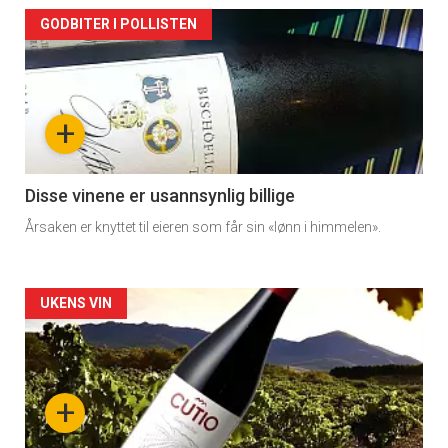
Forsiden
GODBITER I POLLISTEN
akkurat
nå
+
-
3
Disse vinene er usannsynlig billige
Årsaken er knyttet til eieren som får sin «lønn i himmelen».
Forsiden
UKENS VIN
akkurat
nå
+
-