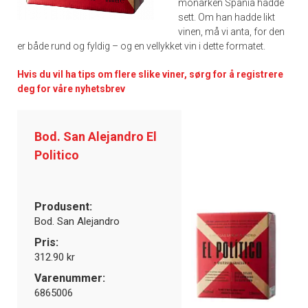
monarken Spania hadde
sett. Om han hadde likt
vinen, må vi anta, for den
er både rund og fyldig – og en vellykket vin i dette formatet.
Hvis du vil ha tips om flere slike viner, sørg for å registrere
deg for våre nyhetsbrev
Bod. San Alejandro El
Politico
Produsent:
Bod. San Alejandro
Pris:
312.90 kr
Varenummer:
6865006