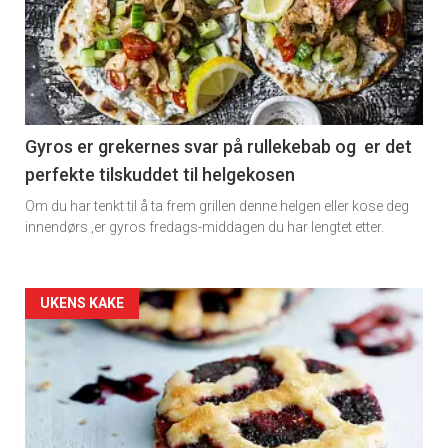
Vi tilbyr flere ukentlige nyhetsbrev. Du
detail
kan fritt velge hvilke du ønsker å få
-
tilsendt.
section
Registrer deg
11
Gyros er grekernes svar på rullekebab og er det
perfekte tilskuddet til helgekosen
Dagens
Om du har tenkt til å ta frem grillen denne helgen eller kose deg
rett
innendørs ,er gyros fredags-middagen du har lengtet etter.
2
Artikler
UKENS KAKE
detail
-
section