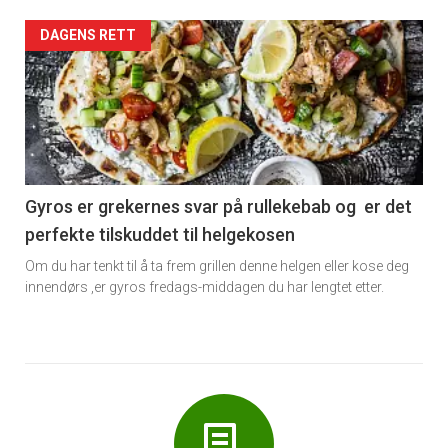
Forsiden
DAGENS RETT
akkurat
nå
-
6
Gyros er grekernes svar på rullekebab og er det
perfekte tilskuddet til helgekosen
Om du har tenkt til å ta frem grillen denne helgen eller kose deg
innendørs ,er gyros fredags-middagen du har lengtet etter.