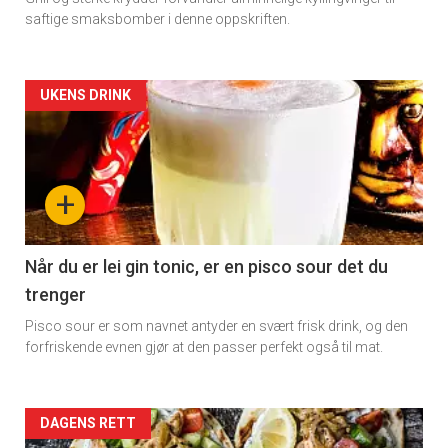
saftige smaksbomber i denne oppskriften.
Artikler
UKENS DRINK
detail
-
+
section
11
Når du er lei gin tonic, er en pisco sour det du
trenger
Dagens
Pisco sour er som navnet antyder en svært frisk drink, og den
×
rett
forfriskende evnen gjør at den passer perfekt også til mat.
Få ukentlige nyhetsbrev fra
Artikler
DAGENS RETT
Apéritif