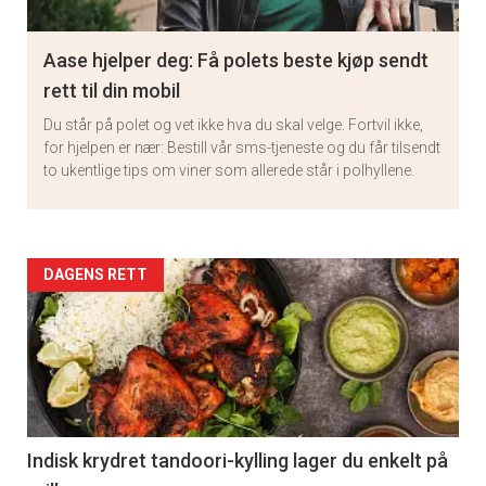
Aase hjelper deg: Få polets beste kjøp sendt
rett til din mobil
Du står på polet og vet ikke hva du skal velge. Fortvil ikke,
for hjelpen er nær: Bestill vår sms-tjeneste og du får tilsendt
to ukentlige tips om viner som allerede står i polhyllene.
Artikler
DAGENS RETT
detail
-
section
11
Indisk krydret tandoori-kylling lager du enkelt på