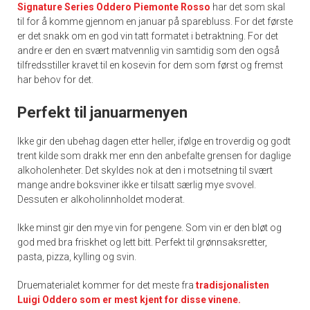
Signature Series Oddero Piemonte Rosso
har det som skal
til for å komme gjennom en januar på sparebluss. For det første
er det snakk om en god vin tatt formatet i betraktning. For det
andre er den en svært matvennlig vin samtidig som den også
tilfredsstiller kravet til en kosevin for dem som først og fremst
har behov for det.
Perfekt til januarmenyen
Ikke gir den ubehag dagen etter heller, ifølge en troverdig og godt
trent kilde som drakk mer enn den anbefalte grensen for daglige
alkoholenheter. Det skyldes nok at den i motsetning til svært
mange andre boksviner ikke er tilsatt særlig mye svovel.
Dessuten er alkoholinnholdet moderat.
Ikke minst gir den mye vin for pengene. Som vin er den bløt og
god med bra friskhet og lett bitt. Perfekt til grønnsaksretter,
pasta, pizza, kylling og svin.
Druematerialet kommer for det meste fra
tradisjonalisten
Luigi Oddero som er mest kjent for disse vinene.