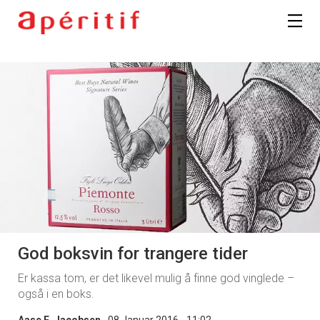
God boksvin for trangere tider
Er kassa tom, er det likevel mulig å finne god vinglede –
også i en boks.
Aase E. Jacobsen
08 Januar 2016 - 11:02