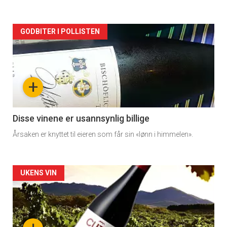
Forsiden
GODBITER I POLLISTEN
akkurat
nå
+
-
3
Disse vinene er usannsynlig billige
Årsaken er knyttet til eieren som får sin «lønn i himmelen».
Forsiden
UKENS VIN
akkurat
nå