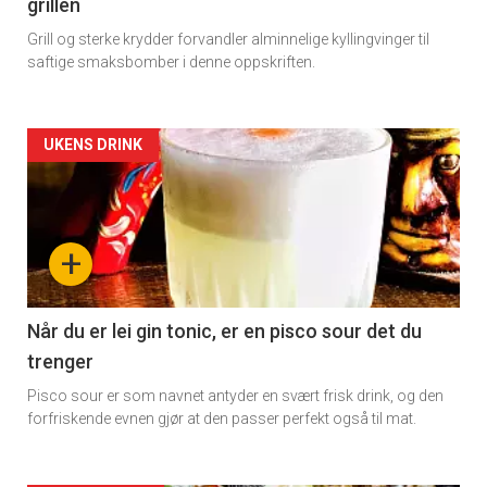
grillen
Grill og sterke krydder forvandler alminnelige kyllingvinger til
saftige smaksbomber i denne oppskriften.
Artikler
UKENS DRINK
detail
-
+
section
11
Når du er lei gin tonic, er en pisco sour det du
trenger
Dagens
Pisco sour er som navnet antyder en svært frisk drink, og den
rett
forfriskende evnen gjør at den passer perfekt også til mat.