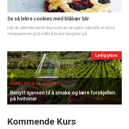
section
11
Se så lekre cookies med blåbær blir
Har du allerede sikret deg noen av skogens søte blå, er disse
Ukens
minipaiene en god måte å bruke fangsten på.
vin
Events
Ledig plass
single
KURS I OSLO, 26. AUGUST
Benytt sjansen til å smake og lære forskjellen
på hvitviner
Events
Kommende Kurs