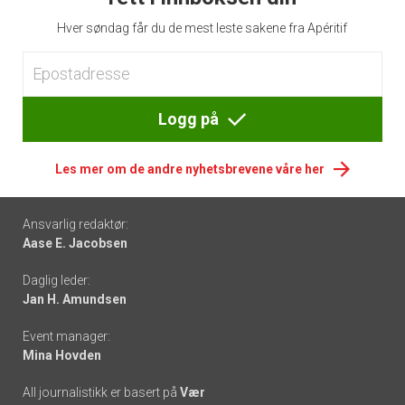
Hver søndag får du de mest leste sakene fra Apéritif
Logg på
Les mer om de andre nyhetsbrevene våre her
Footer
Ansvarlig redaktør:
Aase E. Jacobsen
-
Daglig leder:
links
Jan H. Amundsen
Event manager:
Mina Hovden
All journalistikk er basert på
Vær