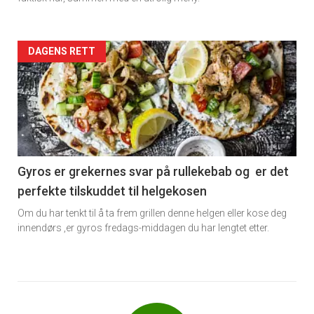
Forsiden
DAGENS RETT
akkurat
nå
-
6
Gyros er grekernes svar på rullekebab og er det
perfekte tilskuddet til helgekosen
Om du har tenkt til å ta frem grillen denne helgen eller kose deg
innendørs ,er gyros fredags-middagen du har lengtet etter.