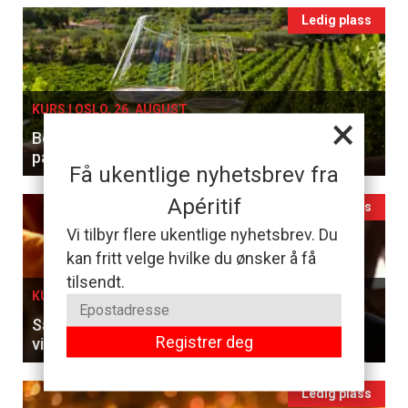
Ledig plass
KURS I OSLO, 26. AUGUST
×
Benytt sjansen til å smake og lære forskjellen
på hvitviner
Få ukentlige nyhetsbrev fra
Apéritif
Ledig plass
Vi tilbyr flere ukentlige nyhetsbrev. Du
kan fritt velge hvilke du ønsker å få
tilsendt.
KURS I OSLO, 27. AUGUST
Sammenlign franske klassikere og ungarske
Registrer deg
viner til en 5-retters meny
Ledig plass