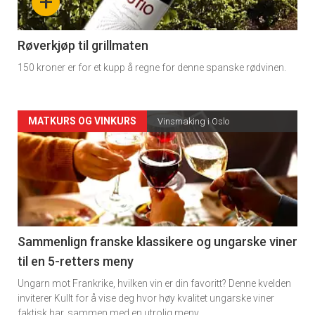
+
-
4
Røverkjøp til grillmaten
150 kroner er for et kupp å regne for denne spanske rødvinen.
Forsiden
MATKURS OG VINKURS
Vinsmaking i Oslo
akkurat
nå
-
5
Sammenlign franske klassikere og ungarske viner
til en 5-retters meny
Ungarn mot Frankrike, hvilken vin er din favoritt? Denne kvelden
inviterer Kullt for å vise deg hvor høy kvalitet ungarske viner
faktisk har, sammen med en utrolig meny.