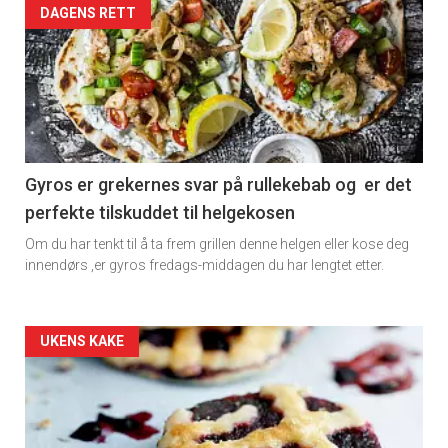
Artikler
DAGENS RETT
detail
-
section
11
Gyros er grekernes svar på rullekebab og er det
perfekte tilskuddet til helgekosen
Dagens
Om du har tenkt til å ta frem grillen denne helgen eller kose deg
rett
innendørs ,er gyros fredags-middagen du har lengtet etter.
2
Artikler
UKENS KAKE
detail
-