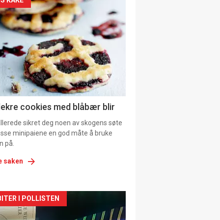
kler
il
tion
lekre cookies med blåbær blir
allerede sikret deg noen av skogens søte
 disse minipaiene en god måte å bruke
n på.
e saken
kler
ITER I POLLISTEN