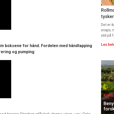
Uke
Rollmo
tysker
vin
Det er 
snaps, 
sild på 
Les hel
lm boksene for hånd. Fordelen med håndtapping
trering og pumping
Eve
sing
KURS 
Benyt
forsk