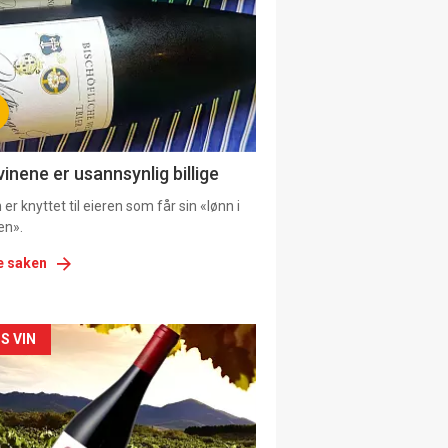
il
tion
ens
vinene er usannsynlig billige
er knyttet til eieren som får sin «lønn i
en».
e saken
kler
S VIN
il