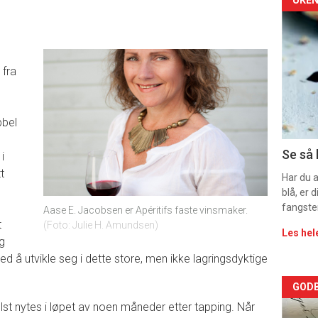
Arti
deta
-
 fra
sec
11
bbel
Se så 
i
t
Har du 
blå, er
fangste
Aase E. Jacobsen er Apéritifs faste vinsmaker.
t
Foto: Julie H. Amundsen
Les hel
g
d å utvikle seg i dette store, men ikke lagringsdyktige
Arti
GODB
elst nytes i løpet av noen måneder etter tapping. Når