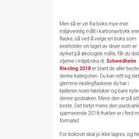
Men så er vin fra boks mye mer
miljøvennlig målt i karbonavtrykk enn
flaske, så ved å velge en boks som
inneholder vin laget av druer som er
dyrket på økologisk måte, får du do
stjerne i miljøboka di.
Schwedhelm
Riesling 2018
er blant de aller beste 
denne kategorien. Du kan rett og slet
glemme rieslingflaskene du har i
kjelleren noen høstuker og bare nyte
denne godsaken. Mens den er på sit
beste. Det betyr mens den usedvanli
sjarmerende 2018-frukten er i ferd me
formatet.
For boksvin skal jo ikke lagres, og h