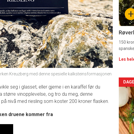
sec
+
11
Dag
Røverk
rett
150 kron
spanske
2
Les hel
rken Kreuzberg med denne spesielle kalksteinsformasjonen
Arti
DAGE
ikle seg i glasset, eller gjerne i en karaffel før du
da større vinopplevelse, og tro du meg, denne
deta
t, på nivå med riesling som koster 200 kroner flasken.
-
rken druene kommer fra
sec
11