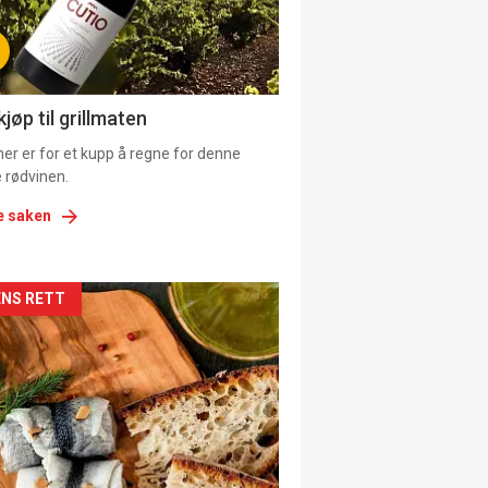
tion
ens
jøp til grillmaten
er er for et kupp å regne for denne
 rødvinen.
e saken
kler
NS RETT
il
tion