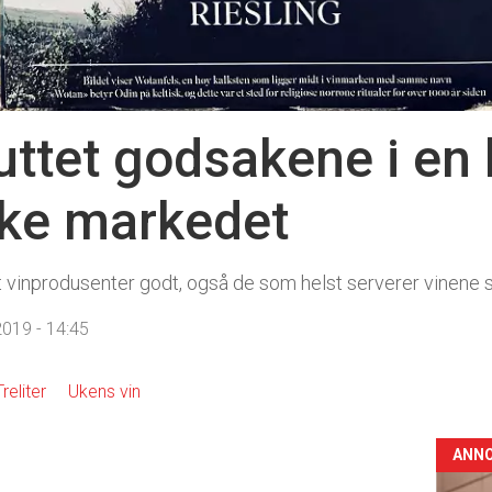
uttet godsakene i en
ske markedet
 vinprodusenter godt, også de som helst serverer vinene si
019 - 14:45
Treliter
Ukens vin
ANN