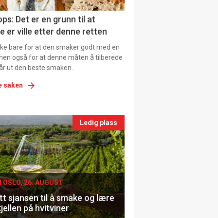
ns
ps: Det er en grunn til at
e er ville etter denne retten
ikke bare for at den smaker godt med en
men også for at denne måten å tilberede
får ut den beste smaken.
e saken
nts
Ledig plass
le
I OSLO, 26. AUGUST
t sjansen til å smake og lære
jellen på hvitviner