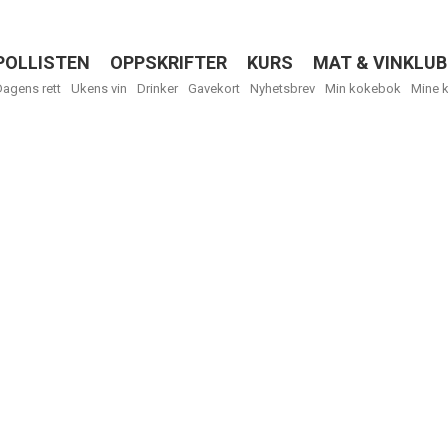
POLLISTEN
OPPSKRIFTER
KURS
MAT & VINKLUB
Menu
Dagens rett
Ukens vin
Drinker
Gavekort
Nyhetsbrev
Min kokebok
Mine 
Få ukentli
Vi tilbyr flere
kan fritt velge
tilsendt.
R