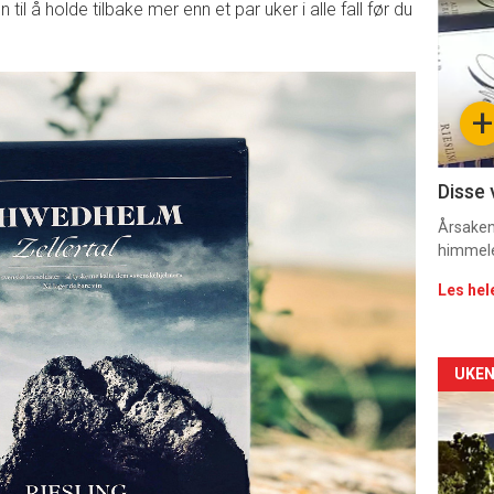
deta
 til å holde tilbake mer enn et par uker i alle fall før du
-
sec
+
11
Dag
Disse 
rett
Årsaken 
himmel
Les hel
Arti
UKEN
deta
-