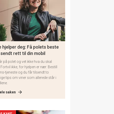
 hjelper deg: Få polets beste
 sendt rett til din mobil
år på polet og vet ikke hva du skal
 Fortvil ikke, for hjelpen er nær: Bestill
ms-tjeneste og du får tilsendt to
lige tips om viner som allerede står i
llene.
ele saken
S KAKE