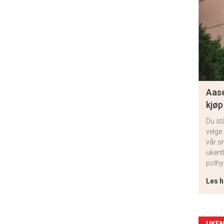
Aase
kjøp
Du st
velge.
vår s
ukent
polhy
Les h
UKEN