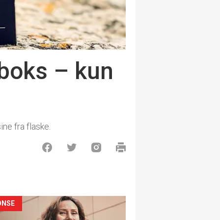
 boks – kun
ne fra flaske.
ONSE