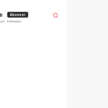
Logg
B
Abonner
kurs
Kokketips
inn
×
ge nyhetsbrev fra
Apéritif
 ukentlige nyhetsbrev. Du
 hvilke du ønsker å få
egistrer deg