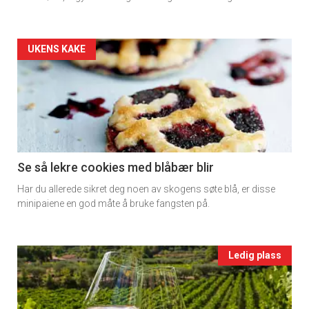
rett
2
Artikler
UKENS KAKE
detail
-
section
11
Se så lekre cookies med blåbær blir
Har du allerede sikret deg noen av skogens søte blå, er disse
Ukens
minipaiene en god måte å bruke fangsten på.
vin
Events
Ledig plass
single