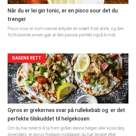
11
Når du er lei gin tonic, er en pisco sour det du
trenger
Dagens
Pisco sour er som navnet antyder en svært frisk drink, og den
rett
forfriskende evnen gjør at den passer perfekt også til mat.
Artikler
DAGENS RETT
detail
-
section
11
Gyros er grekernes svar på rullekebab og er det
perfekte tilskuddet til helgekosen
Dagens
Om du har tenkt til å ta frem grillen denne helgen eller kose deg
innendørs ,er gyros fredags-middagen du har lengtet etter.