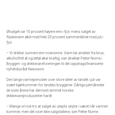
Ølsalget var 10 prosent høyere enn i fjor, mens salget av
flaskevann økte med hele 20 prosent sammenliknet med juli i
fjor.
– Vi drikker sunnere enn noensinne. Vann tar andeler fra brus,
alkoholfritt øl og lettøl øker kraftig, sier direktør Petter Nome i
Bryggeri- og drikkevareforeningen til det oppdragsfinansierte
nyhetsbyrået Newswire.
Den lange varmeperioden over store deler av landet i juli var
svært kjærkommen for landets bryggerier. Dårlige julimåneder
de siste årene har dermed rammet norske
drikkevareprodusenter hardt.
– Mange vil nok tro at salget av utepils skyter i været når varmen
kommer, men det viser ikke salgstallene, sier Petter Nome.