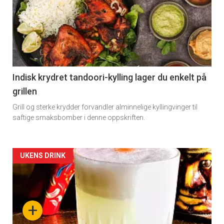
detail
-
section
11
Indisk krydret tandoori-kylling lager du enkelt på
grillen
Grill og sterke krydder forvandler alminnelige kyllingvinger til
saftige smaksbomber i denne oppskriften.
Artikler
UKENS DRINK
detail
-
+
section