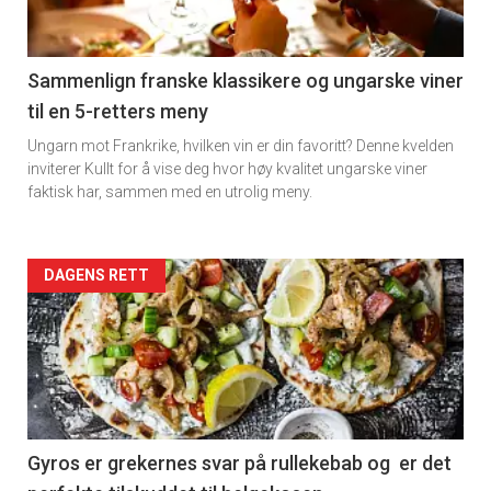
-
5
Sammenlign franske klassikere og ungarske viner
til en 5-retters meny
Ungarn mot Frankrike, hvilken vin er din favoritt? Denne kvelden
inviterer Kullt for å vise deg hvor høy kvalitet ungarske viner
faktisk har, sammen med en utrolig meny.
Forsiden
DAGENS RETT
akkurat
nå
-
6
Gyros er grekernes svar på rullekebab og er det