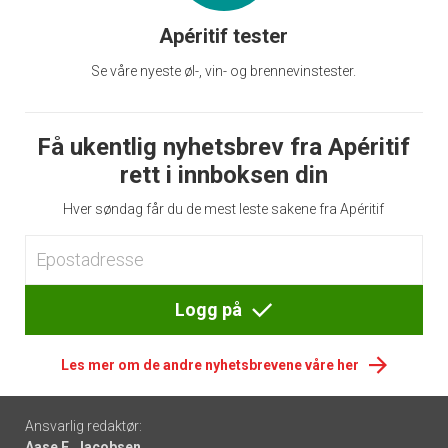
Apéritif tester
Se våre nyeste øl-, vin- og brennevinstester.
Få ukentlig nyhetsbrev fra Apéritif
rett i innboksen din
Hver søndag får du de mest leste sakene fra Apéritif
Logg på
Les mer om de andre nyhetsbrevene våre her
Footer
Ansvarlig redaktør:
Aase E. Jacobsen