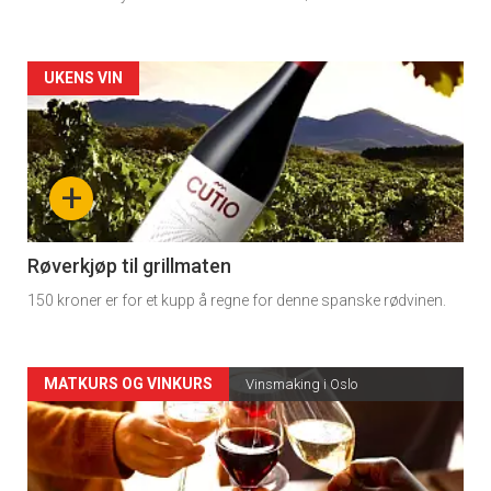
Forsiden
UKENS VIN
akkurat
nå
+
-
4
Røverkjøp til grillmaten
150 kroner er for et kupp å regne for denne spanske rødvinen.
Forsiden
MATKURS OG VINKURS
Vinsmaking i Oslo
akkurat
nå