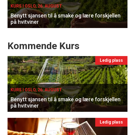
KURS I OSLO, 26. AUGUST
Benytt sjansen til å smake og lære forskjellen
på hvitviner
Events
Kommende Kurs
Ledig plass
KURS I OSLO, 26. AUGUST
Benytt sjansen til å smake og lære forskjellen
på hvitviner
Ledig plass