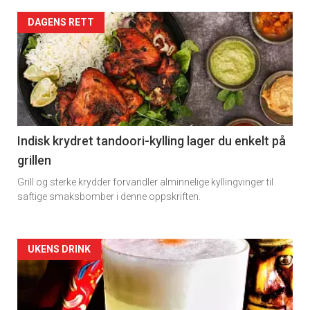
DAGENS RETT
Indisk krydret tandoori-kylling lager du enkelt på
grillen
Grill og sterke krydder forvandler alminnelige kyllingvinger til
saftige smaksbomber i denne oppskriften.
Forsiden
UKENS DRINK
akkurat