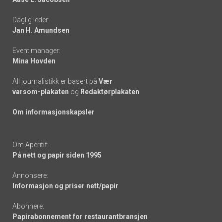
-
Daglig leder:
links
Jan H. Amundsen
Event manager:
Mina Hovden
All journalistikk er basert på
Vær
varsom-plakaten
og
Redaktørplakaten
Om informasjonskapsler
Om Apéritif:
På nett og papir siden 1995
Annonsere:
Informasjon og priser nett/papir
Abonnere:
Papirabonnement for restaurantbransjen