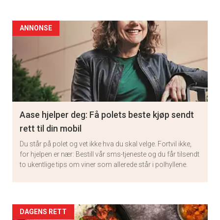
ANNONSE
Aase hjelper deg: Få polets beste kjøp sendt
rett til din mobil
Du står på polet og vet ikke hva du skal velge. Fortvil ikke,
for hjelpen er nær: Bestill vår sms-tjeneste og du får tilsendt
to ukentlige tips om viner som allerede står i polhyllene.
Artikler
DAGENS RETT