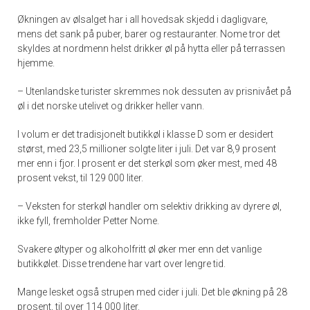
Økningen av ølsalget har i all hovedsak skjedd i dagligvare,
mens det sank på puber, barer og restauranter. Nome tror det
skyldes at nordmenn helst drikker øl på hytta eller på terrassen
hjemme.
– Utenlandske turister skremmes nok dessuten av prisnivået på
øl i det norske utelivet og drikker heller vann.
I volum er det tradisjonelt butikkøl i klasse D som er desidert
størst, med 23,5 millioner solgte liter i juli. Det var 8,9 prosent
mer enn i fjor. I prosent er det sterkøl som øker mest, med 48
prosent vekst, til 129 000 liter.
– Veksten for sterkøl handler om selektiv drikking av dyrere øl,
ikke fyll, fremholder Petter Nome.
Svakere øltyper og alkoholfritt øl øker mer enn det vanlige
butikkølet. Disse trendene har vart over lengre tid.
Mange lesket også strupen med cider i juli. Det ble økning på 28
prosent, til over 114 000 liter.