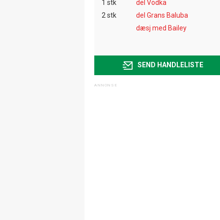
1 stk
del Vodka
2 stk
del Grans Baluba
dæsj med Bailey
SEND HANDLELISTE