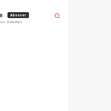
Logg
B
Abonner
kurs
Kokketips
inn
egistrer deg