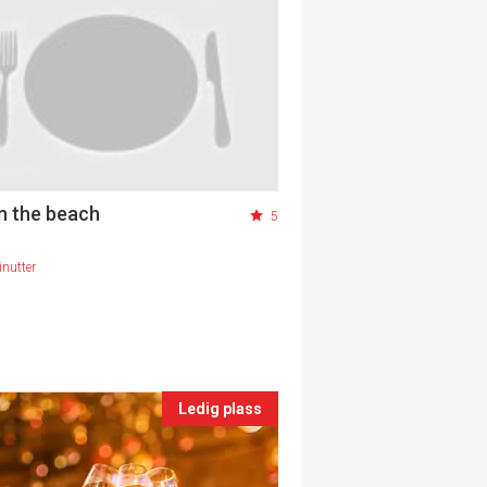
n the beach
5
nutter
Ledig plass