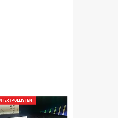
siden
ITER I POLLISTEN
urat