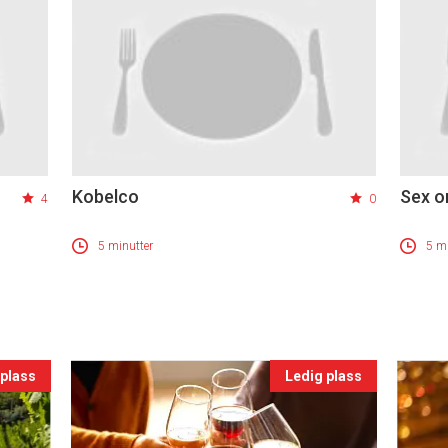
Kobelco
Sex o
4
0
5 minutter
5 mi
 plass
Ledig plass