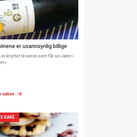
vinene er usannsynlig billige
er knyttet til eieren som får sin «lønn i
en».
e saken
siden
S KAKE
urat