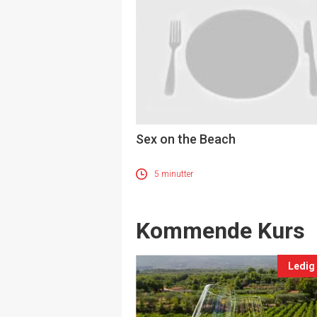
Sex on the Beach
5 minutter
Events
Kommende Kurs
Ledig