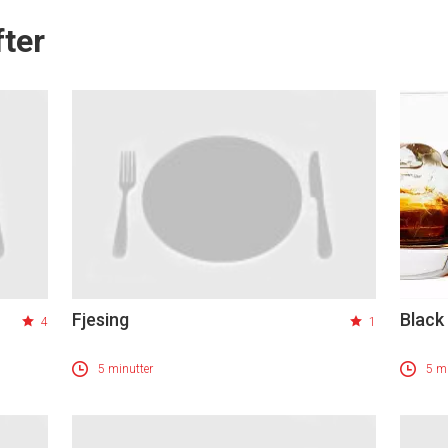
ter
Fjesing
Black
4
1
5 minutter
5 mi