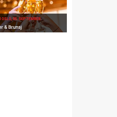
I OSLO, 05. SEPTEMBER
er & Brunsj