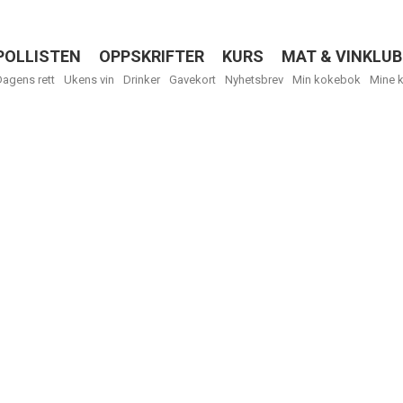
POLLISTEN
OPPSKRIFTER
KURS
MAT & VINKLUB
Menu
Dagens rett
Ukens vin
Drinker
Gavekort
Nyhetsbrev
Min kokebok
Mine 
R