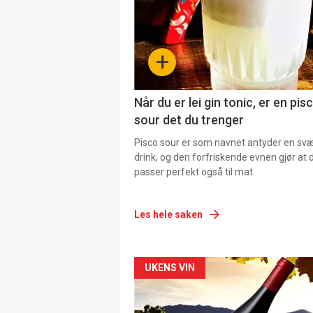
+
Når du er lei gin tonic, er en pis
sour det du trenger
Pisco sour er som navnet antyder en svær
drink, og den forfriskende evnen gjør at 
passer perfekt også til mat.
Les hele saken
Forsiden
UKENS VIN
akkurat