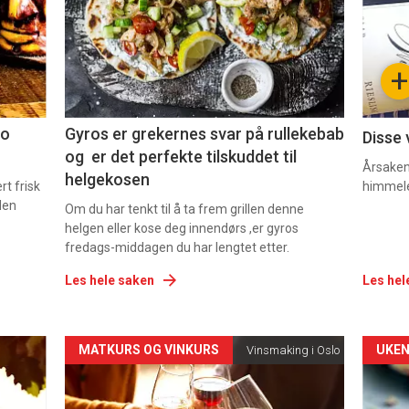
nå
nå
-
-
+
2
3
co
Gyros er grekernes svar på rullekebab
Disse 
og er det perfekte tilskuddet til
Årsaken 
helgekosen
t frisk
himmel
den
Om du har tenkt til å ta frem grillen denne
helgen eller kose deg innendørs ,er gyros
fredags-middagen du har lengtet etter.
Les hele saken
Les hel
Forsiden
For
MATKURS OG VINKURS
UKEN
Vinsmaking i Oslo
akkurat
akk