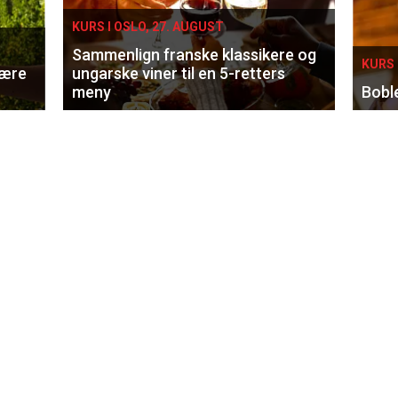
KURS I OSLO, 27. AUGUST
Sammenlign franske klassikere og
KURS 
lære
ungarske viner til en 5-retters
meny
Bobl