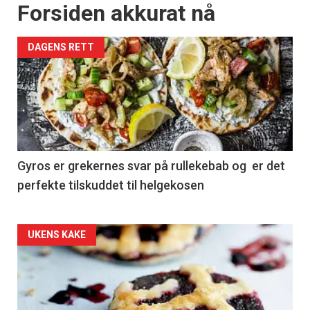
Forsiden akkurat nå
DAGENS RETT
Gyros er grekernes svar på rullekebab og er det
perfekte tilskuddet til helgekosen
Forsiden
UKENS KAKE
akkurat
nå