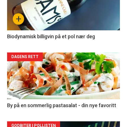
akkurat
nå
+
-
4
Biodynamisk billigvin på et pol nær deg
Forsiden
DAGENS RETT
akkurat
nå
-
5
By på en sommerlig pastasalat - din nye favoritt
GODBITER I POLLISTEN