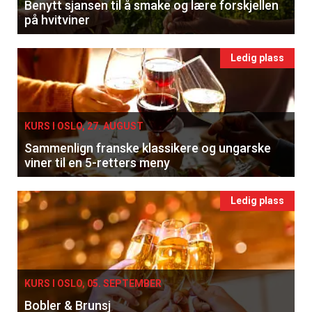
Benytt sjansen til å smake og lære forskjellen
på hvitviner
Ledig plass
KURS I OSLO, 27. AUGUST
Sammenlign franske klassikere og ungarske
viner til en 5-retters meny
Ledig plass
KURS I OSLO, 05. SEPTEMBER
Bobler & Brunsj