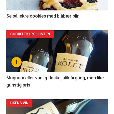
-
2
Se så lekre cookies med blåbær blir
Forsiden
GODBITER I POLLISTEN
akkurat
nå
+
-
3
Magnum eller vanlig flaske, ulik årgang, men like
gunstig pris
Forsiden
UKENS VIN