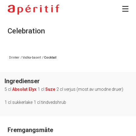
Celebration
Drinker
/
Vodka-basert
/
Cocktail
Ingredienser
5 cl
Absolut Elyx
1 cl
Suze
2 cl verjus (most av umodne druer)
1 cl sukkerlake
1 cl tindvedshrub
Fremgangsmåte