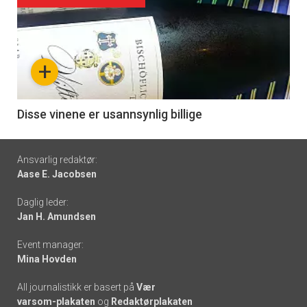
Forsiden
akkurat
nå
+
-
6
Disse vinene er usannsynlig billige
Footer
Ansvarlig redaktør:
Aase E. Jacobsen
-
Daglig leder:
links
Jan H. Amundsen
Event manager:
Mina Hovden
All journalistikk er basert på
Vær
varsom-plakaten
og
Redaktørplakaten