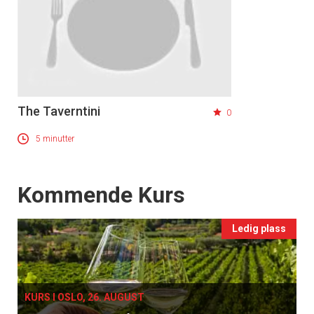
The Taverntini
0
5 minutter
Events
Kommende Kurs
Ledig plass
KURS I OSLO, 26. AUGUST