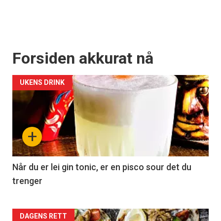
Forsiden akkurat nå
UKENS DRINK
+
Når du er lei gin tonic, er en pisco sour det du
trenger
Forsiden
DAGENS RETT