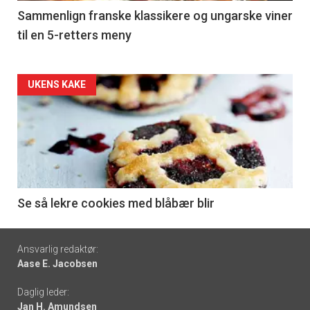
5
Sammenlign franske klassikere og ungarske viner
til en 5-retters meny
Forsiden
UKENS KAKE
akkurat
nå
-
6
Se så lekre cookies med blåbær blir
Footer
Ansvarlig redaktør:
Aase E. Jacobsen
-
Daglig leder:
links
Jan H. Amundsen