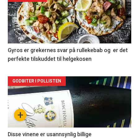
akkurat
nå
-
2
Gyros er grekernes svar på rullekebab og er det
perfekte tilskuddet til helgekosen
Forsiden
GODBITER I POLLISTEN
akkurat
nå
+
-
3
Disse vinene er usannsynlig billige