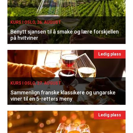
KURS I OSLO, 26. AUGUST
Benytt sjansen til å smake og lære forskjellen
på hvitviner
Ledig plass
KURS I OSLO, 27. AUGUST
Sammenlign franske klassikere og ungarske
viner til en 5-retters meny
Ledig plass