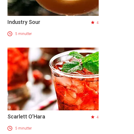
Industry Sour
4
5 minutter
Scarlett O’Hara
4
×
5 minutter