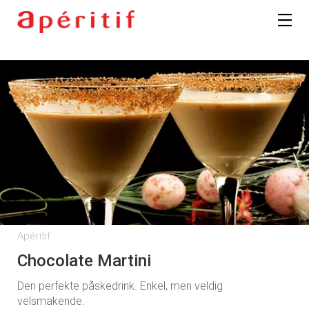
Apéritif
Chocolate Martini
Den perfekte påskedrink. Enkel, men veldig
velsmakende.