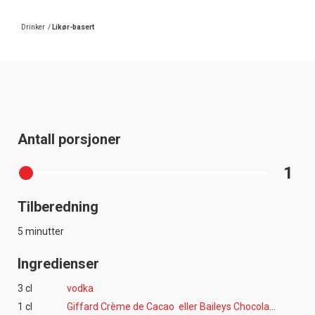
Drinker
/
Likør-basert
Antall porsjoner
1
Tilberedning
5 minutter
Ingredienser
3 cl
vodka
1 cl
Giffard Crème de Cacao eller Baileys Chocolate