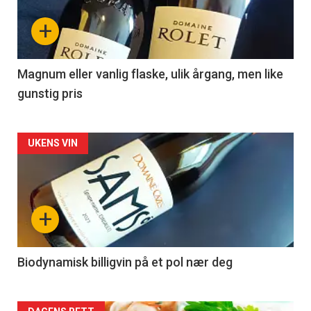
nå
+
-
3
Magnum eller vanlig flaske, ulik årgang, men like
gunstig pris
Forsiden
UKENS VIN
akkurat
nå
+
-
4
Biodynamisk billigvin på et pol nær deg