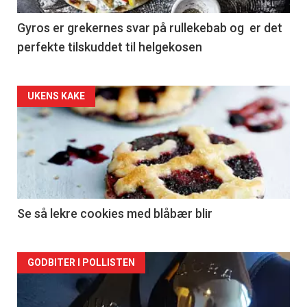
Gyros er grekernes svar på rullekebab og er det
perfekte tilskuddet til helgekosen
Forsiden
UKENS KAKE
akkurat
nå
-
2
Se så lekre cookies med blåbær blir
Forsiden
GODBITER I POLLISTEN
akkurat