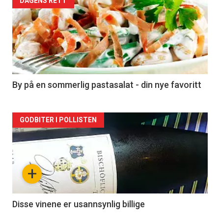
Forsiden
DAGENS RETT
akkurat
nå
-
5
By på en sommerlig pastasalat - din nye favoritt
Forsiden
GODBITER I POLLISTEN
akkurat
nå
+
-
6
Disse vinene er usannsynlig billige