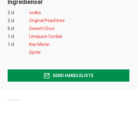
Ingredienser
2 cl
vodka
2 cl
Original Peachtree
6 cl
Sweet'n'Sour
1 cl
Limejuice Cordial
1 cl
Kiwi Monin
Sprite
SEND HANDLELISTE