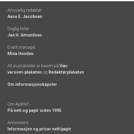
Footer
Ansvarlig redaktør:
Aase E. Jacobsen
-
Daglig leder:
links
Jan H. Amundsen
Event manager:
Mina Hovden
All journalistikk er basert på
Vær
varsom-plakaten
og
Redaktørplakaten
Om informasjonskapsler
Om Apéritif:
På nett og papir siden 1995
Annonsere:
Informasjon og priser nett/papir