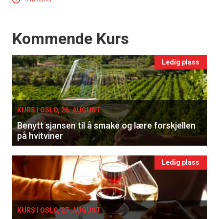
×
Events
Kommende Kurs
Få ukentlige nyhetsbrev fra
Apéritif
Ledig plass
Vi tilbyr flere ukentlige nyhetsbrev. Du
kan fritt velge hvilke du ønsker å få
tilsendt.
KURS I OSLO, 26. AUGUST
Benytt sjansen til å smake og lære forskjellen
Registrer deg
på hvitviner
Ledig plass
KURS I OSLO, 27. AUGUST