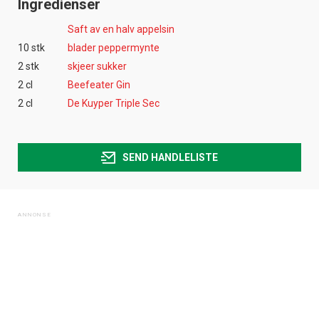
Ingredienser
Saft av en halv appelsin
10 stk
blader peppermynte
2 stk
skjeer sukker
2 cl
Beefeater Gin
2 cl
De Kuyper Triple Sec
SEND HANDLELISTE