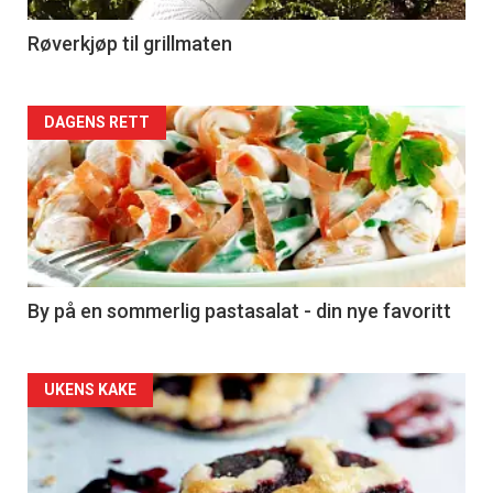
4
Røverkjøp til grillmaten
Forsiden
DAGENS RETT
akkurat
nå
-
5
By på en sommerlig pastasalat - din nye favoritt
Forsiden
UKENS KAKE
akkurat
nå