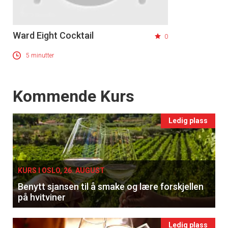
Ward Eight Cocktail
0
5 minutter
Events
Kommende Kurs
Ledig plass
KURS I OSLO, 26. AUGUST
Benytt sjansen til å smake og lære forskjellen
på hvitviner
Ledig plass