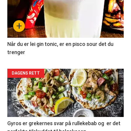
+
Når du er lei gin tonic, er en pisco sour det du
trenger
Forsiden
DAGENS RETT
akkurat
nå
-
2
Gyros er grekernes svar på rullekebab og er det