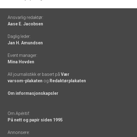
Footer
Ansvarlig redaktør:
Aase E. Jacobsen
-
Daglig leder:
links
Jan H. Amundsen
Event manager:
Mina Hovden
All journalistikk er basert på
Vær
varsom-plakaten
og
Redaktørplakaten
Om informasjonskapsler
Om Apéritif:
På nett og papir siden 1995
Annonsere: