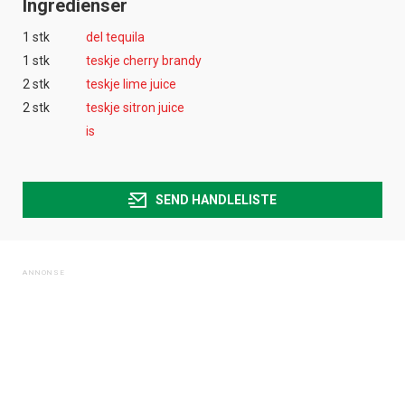
Ingredienser
1 stk
del tequila
1 stk
teskje cherry brandy
2 stk
teskje lime juice
2 stk
teskje sitron juice
is
SEND HANDLELISTE