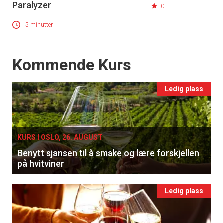
Paralyzer
0
×
5 minutter
Få ukentlige nyhetsbrev fra
Events
Kommende Kurs
Apéritif
Vi tilbyr flere ukentlige nyhetsbrev. Du
Ledig plass
kan fritt velge hvilke du ønsker å få
tilsendt.
KURS I OSLO, 26. AUGUST
Registrer deg
Benytt sjansen til å smake og lære forskjellen
på hvitviner
Ledig plass