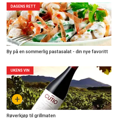
Forsiden
DAGENS RETT
akkurat
nå
-
5
By på en sommerlig pastasalat - din nye favoritt
Forsiden
UKENS VIN
akkurat
nå
+
-
6
Røverkjøp til grillmaten