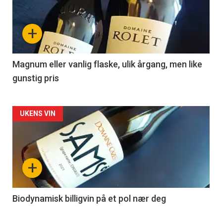
akkurat
nå
+
-
3
Magnum eller vanlig flaske, ulik årgang, men like
gunstig pris
Forsiden
UKENS VIN
akkurat
nå
+
-
4
Biodynamisk billigvin på et pol nær deg