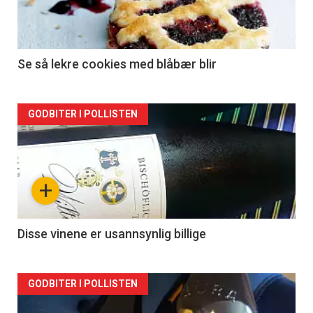
Se så lekre cookies med blåbær blir
Forsiden
GODBITER I POLLISTEN
akkurat
nå
+
-
2
Disse vinene er usannsynlig billige
Forsiden
GODBITER I POLLISTEN