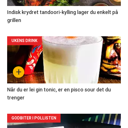
Indisk krydret tandoori-kylling lager du enkelt på
grillen
Forsiden
UKENS DRINK
akkurat
nå
+
-
2
Når du er lei gin tonic, er en pisco sour det du
trenger
Forsiden
GODBITER I POLLISTEN