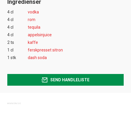
Ingredienser
4 cl
vodka
4 cl
rom
4 cl
tequila
4 cl
appelsinjuice
2 ts
kaffe
1 cl
ferskpresset sitron
1 stk
dash soda
SEND HANDLELISTE