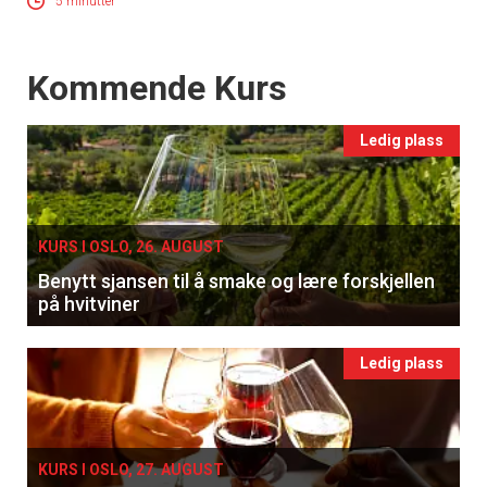
5 minutter
×
Events
Kommende Kurs
Få ukentlige nyhetsbrev fra
Ledig plass
Apéritif
Vi tilbyr flere ukentlige nyhetsbrev. Du
kan fritt velge hvilke du ønsker å få
KURS I OSLO, 26. AUGUST
tilsendt.
Benytt sjansen til å smake og lære forskjellen
på hvitviner
Registrer deg
Ledig plass
KURS I OSLO, 27. AUGUST