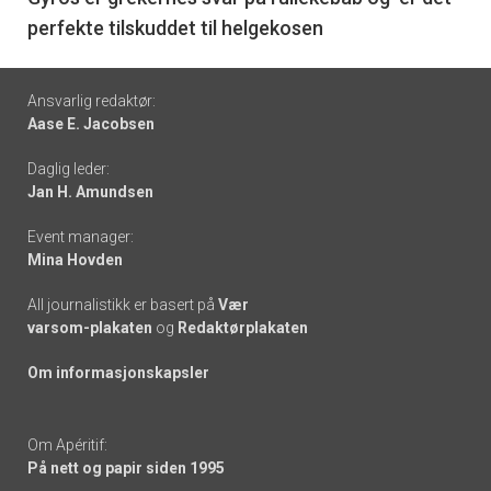
perfekte tilskuddet til helgekosen
Footer
Ansvarlig redaktør:
Aase E. Jacobsen
-
Daglig leder:
links
Jan H. Amundsen
Event manager:
Mina Hovden
All journalistikk er basert på
Vær
varsom-plakaten
og
Redaktørplakaten
Om informasjonskapsler
Om Apéritif:
På nett og papir siden 1995