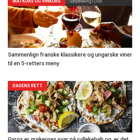
Forsiden
MATKURS OG VINKURS
Vinsmaking i Oslo
akkurat
nå
-
5
Sammenlign franske klassikere og ungarske viner
til en 5-retters meny
Forsiden
DAGENS RETT
akkurat
nå
-
6
Gyros er grekernes svar på rullekebab og er det