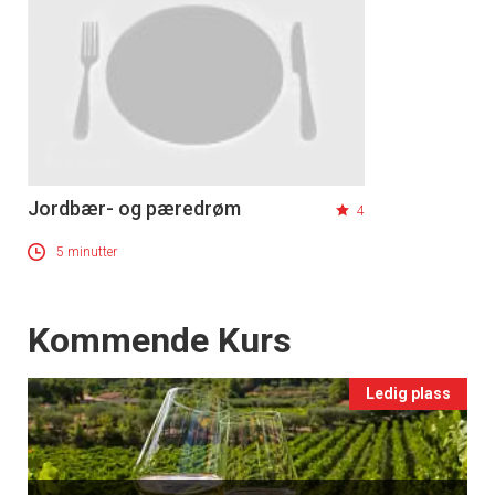
Jordbær- og pæredrøm
4
5 minutter
Events
Kommende Kurs
Ledig plass