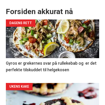
Forsiden akkurat nå
DAGENS RETT
Gyros er grekernes svar på rullekebab og er det
perfekte tilskuddet til helgekosen
Forsiden
UKENS KAKE
akkurat