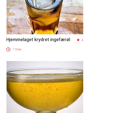
Hjemmelaget krydret ingefærøl
4
1 time