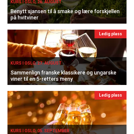
KURS I OSLO, 26. AUGUST
Benytt sjansen til å smake og lære forskjellen
på hvitviner
Ledig plass
KURS I OSLO, 27. AUGUST
Sammenlign franske klassikere og ungarske
viner til en 5-retters meny
Ledig plass
KURS I OSLO, 05. SEPTEMBER