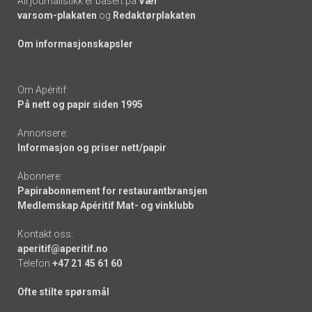
All journalistikk er basert på
Vær
varsom-plakaten
og
Redaktørplakaten
Om informasjonskapsler
Om Apéritif:
På nett og papir siden 1995
Annonsere:
Informasjon og priser nett/papir
Abonnere:
Papirabonnement for restaurantbransjen
Medlemskap Apéritif Mat- og vinklubb
Kontakt oss:
aperitif@aperitif.no
Telefon
+47 21 45 61 60
Ofte stilte spørsmål