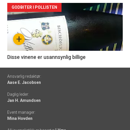
Forsiden
GODBITER I POLLISTEN
akkurat
nå
+
-
6
Disse vinene er usannsynlig billige
Footer
Ansvarlig redaktør:
Aase E. Jacobsen
-
Daglig leder:
links
Jan H. Amundsen
Event manager:
Mina Hovden