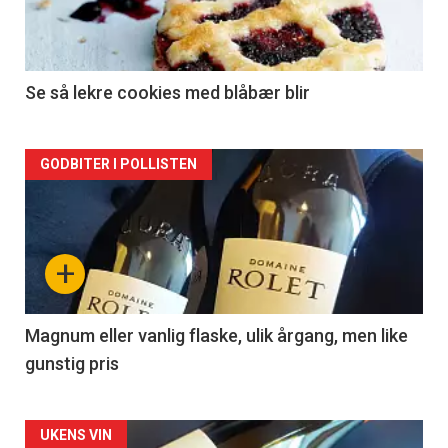
nå
-
2
Se så lekre cookies med blåbær blir
Forsiden
GODBITER I POLLISTEN
akkurat
nå
+
-
3
Magnum eller vanlig flaske, ulik årgang, men like
gunstig pris
Forsiden
UKENS VIN