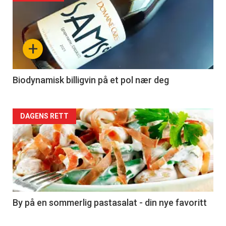
akkurat
nå
+
-
4
Biodynamisk billigvin på et pol nær deg
Forsiden
DAGENS RETT
akkurat
nå
-
5
By på en sommerlig pastasalat - din nye favoritt