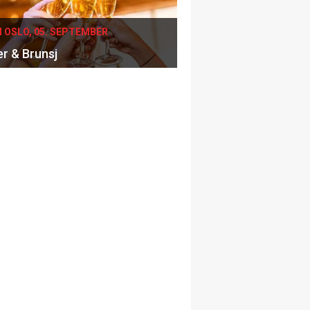
I OSLO, 05. SEPTEMBER
er & Brunsj