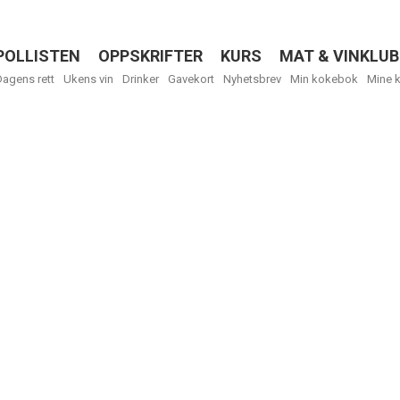
POLLISTEN
OPPSKRIFTER
KURS
MAT & VINKLUB
Menu
Dagens rett
Ukens vin
Drinker
Gavekort
Nyhetsbrev
Min kokebok
Mine 
R