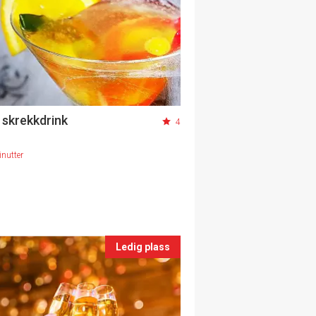
 skrekkdrink
4
nutter
Ledig plass