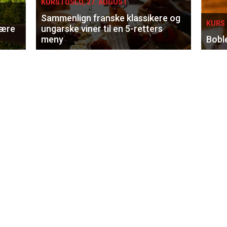
KURS I OSLO, 27. AUGUST
Sammenlign franske klassikere og
KURS 
lære
ungarske viner til en 5-retters
meny
Bobl