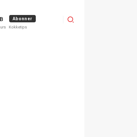
Logg
B
Abonner
kurs
Kokketips
inn
egistrer deg