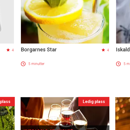
Borgarnes Star
Iskald
4
4
5 minutter
5 mi
 plass
Ledig plass