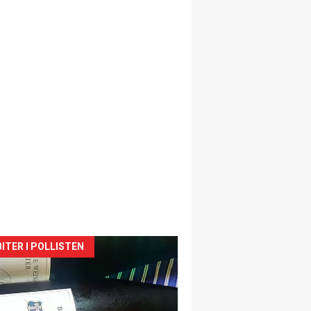
siden
ITER I POLLISTEN
urat