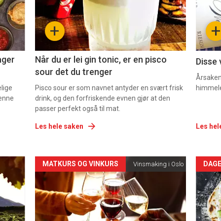
-
-
+
+
2
3
ager
Når du er lei gin tonic, er en pisco
Disse 
sour det du trenger
Årsaken 
elige
Pisco sour er som navnet antyder en svært frisk
himmel
denne
drink, og den forfriskende evnen gjør at den
passer perfekt også til mat.
Les hele saken
Les hel
Forsiden
For
MATKURS OG VINKURS
DAGE
Vinsmaking i Oslo
akkurat
akk
nå
nå