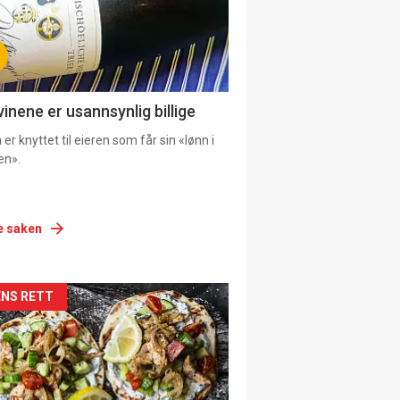
vinene er usannsynlig billige
er knyttet til eieren som får sin «lønn i
en».
e saken
siden
NS RETT
urat