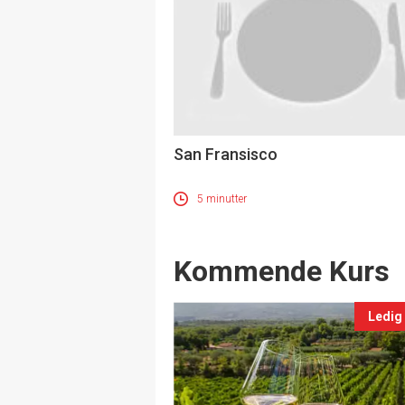
San Fransisco
5 minutter
Events
Kommende Kurs
Ledig