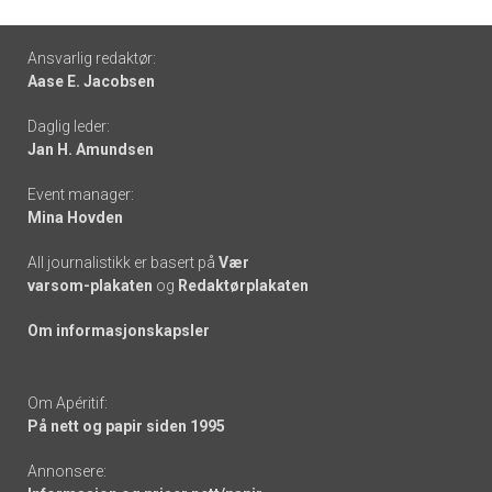
Footer
Ansvarlig redaktør:
Aase E. Jacobsen
-
Daglig leder:
links
Jan H. Amundsen
Event manager:
Mina Hovden
All journalistikk er basert på
Vær
varsom-plakaten
og
Redaktørplakaten
Om informasjonskapsler
Om Apéritif:
På nett og papir siden 1995
Annonsere: