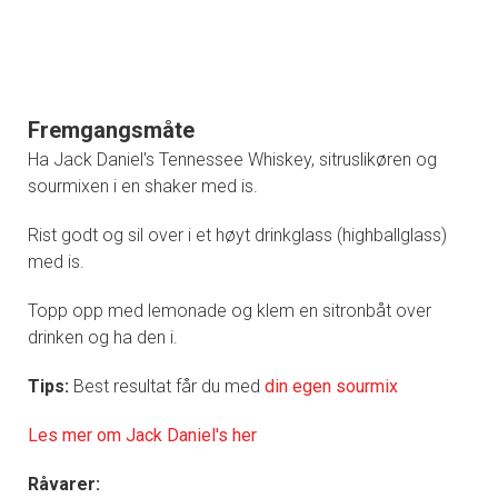
Fremgangsmåte
Ha Jack Daniel's Tennessee Whiskey, sitruslikøren og
sourmixen i en shaker med is.
Rist godt og sil over i et høyt drinkglass (highballglass)
med is.
Topp opp med lemonade og klem en sitronbåt over
drinken og ha den i.
Tips:
Best resultat får du med
din egen sourmix
Les mer om Jack Daniel's her
Råvarer: