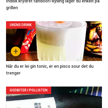
Indisk krydret tandoori-kylling lager du enkelt på
grillen
Forsiden
UKENS DRINK
akkurat
nå
+
-
2
Når du er lei gin tonic, er en pisco sour det du
trenger
Forsiden
GODBITER I POLLISTEN
akkurat