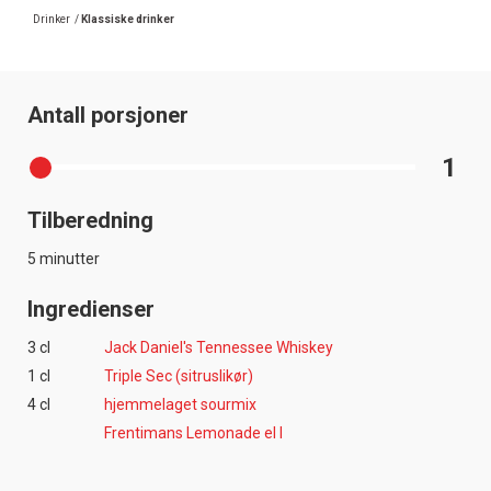
Drinker
/
Klassiske drinker
Antall porsjoner
1
Tilberedning
5 minutter
Ingredienser
3 cl
Jack Daniel's Tennessee Whiskey
1 cl
Triple Sec (sitruslikør)
4 cl
hjemmelaget sourmix
Frentimans Lemonade el l