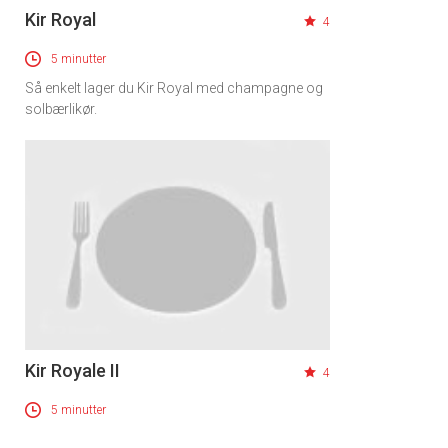
Kir Royal
4
×
5 minutter
Få ukentlige nyhetsbrev fra
Så enkelt lager du Kir Royal med champagne og
solbærlikør.
Apéritif
Vi tilbyr flere ukentlige nyhetsbrev. Du
kan fritt velge hvilke du ønsker å få
tilsendt.
Registrer deg
Kir Royale II
4
5 minutter