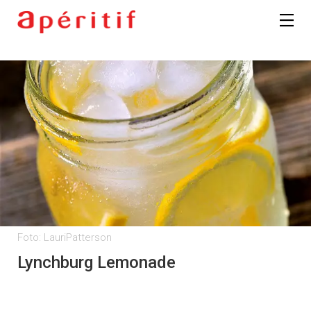
Foto: LauriPatterson
Lynchburg Lemonade