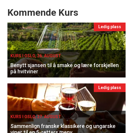
Events
Kommende Kurs
Ledig plass
KURS I OSLO, 26. AUGUST
Benytt sjansen til å smake og lære forskjellen
på hvitviner
Ledig plass
KURS I OSLO, 27. AUGUST
Sammenlign franske klassikere og ungarske
viner til en 5-retters meny