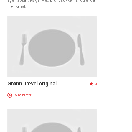
egen absinth-skje. Med brunt sukker får du enda
mer smak.
Grønn Jævel original
4
5 minutter