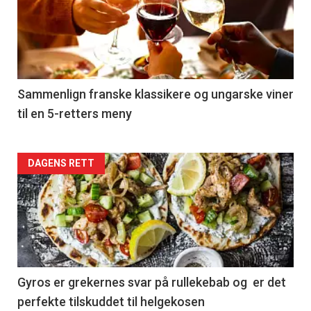
akkurat
nå
-
5
Sammenlign franske klassikere og ungarske viner
til en 5-retters meny
Forsiden
DAGENS RETT
akkurat
nå
-
6
Gyros er grekernes svar på rullekebab og er det
perfekte tilskuddet til helgekosen