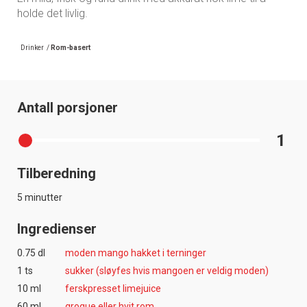
holde det livlig.
Drinker
/
Rom-basert
Antall porsjoner
1
Tilberedning
5 minutter
Ingredienser
0.75 dl
moden mango hakket i terninger
1 ts
sukker (sløyfes hvis mangoen er veldig moden)
10 ml
ferskpresset limejuice
60 ml
grogue eller hvit rom