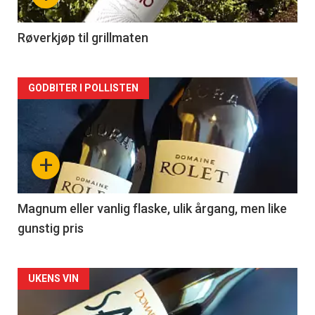
-
2
Røverkjøp til grillmaten
Forsiden
GODBITER I POLLISTEN
akkurat
nå
+
-
3
Magnum eller vanlig flaske, ulik årgang, men like
gunstig pris
Forsiden
UKENS VIN
akkurat