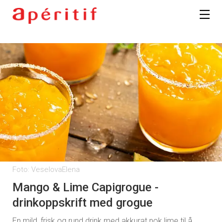
Foto: VeselovaElena
Mango & Lime Capigrogue -
drinkoppskrift med grogue
En mild, frisk og rund drink med akkurat nok lime til å