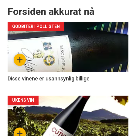
Forsiden akkurat nå
GODBITER I POLLISTEN
+
Disse vinene er usannsynlig billige
Forsiden
UKENS VIN
akkurat
nå
+