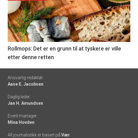
akkurat
nå
-
6
Rollmops: Det er en grunn til at tyskere er ville
etter denne retten
Footer
Ansvarlig redaktør:
Aase E. Jacobsen
-
Daglig leder:
links
Jan H. Amundsen
Event manager:
Mina Hovden
All journalistikk er basert på
Vær