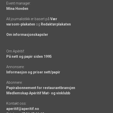
Event manager:
Mina Hovden
All journalistikk er basert på
Vær
varsom-plakaten
og
Redaktørplakaten
Om informasjonskapsler
Om Apéritif:
På nett og papir siden 1995
Annonsere:
Informasjon og priser nett/papir
Abonnere:
Papirabonnement for restaurantbransjen
Medlemskap Apéritif Mat- og vinklubb
Kontakt oss:
aperitif@aperitif.no