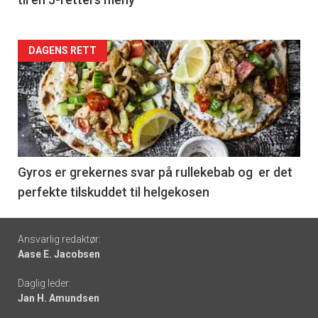
Forsiden
DAGENS RETT
akkurat
nå
-
6
Gyros er grekernes svar på rullekebab og er det
perfekte tilskuddet til helgekosen
Footer
Ansvarlig redaktør:
Aase E. Jacobsen
-
Daglig leder:
links
Jan H. Amundsen