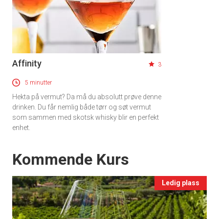
Affinity
3
5 minutter
×
Hekta på vermut? Da må du absolutt prøve denne
drinken. Du får nemlig både tørr og søt vermut
Få ukentlige nyhetsbrev fra
som sammen med skotsk whisky blir en perfekt
enhet.
Apéritif
Vi tilbyr flere ukentlige nyhetsbrev. Du
Events
Kommende Kurs
kan fritt velge hvilke du ønsker å få
tilsendt.
Ledig plass
Registrer deg