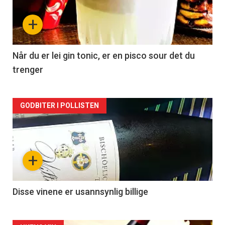
nå
+
-
2
Når du er lei gin tonic, er en pisco sour det du
trenger
Forsiden
GODBITER I POLLISTEN
akkurat
nå
+
-
3
Disse vinene er usannsynlig billige