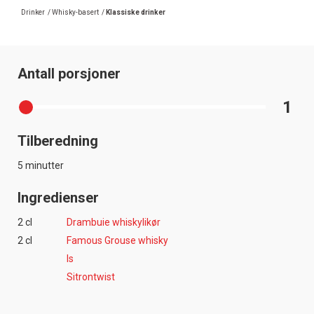
Drinker
/
Whisky-basert
/
Klassiske drinker
Antall porsjoner
1
Tilberedning
5 minutter
Ingredienser
2 cl
Drambuie whiskylikør
2 cl
Famous Grouse whisky
Is
Sitrontwist