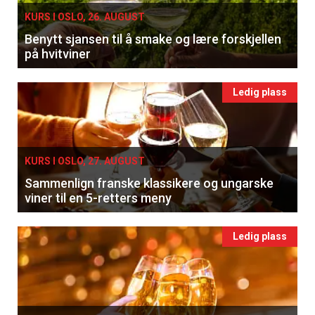
KURS I OSLO, 26. AUGUST
Benytt sjansen til å smake og lære forskjellen
på hvitviner
Ledig plass
KURS I OSLO, 27. AUGUST
Sammenlign franske klassikere og ungarske
viner til en 5-retters meny
Ledig plass