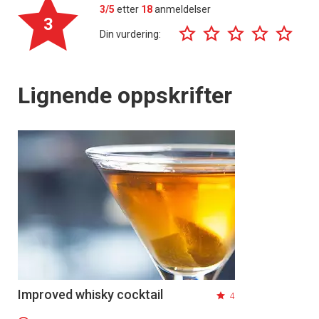
3/5
etter
18
anmeldelser
3
Din vurdering:
Lignende oppskrifter
Improved whisky cocktail
4