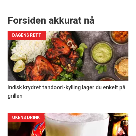
Forsiden akkurat nå
DAGENS RETT
Indisk krydret tandoori-kylling lager du enkelt på
grillen
Forsiden
UKENS DRINK
akkurat